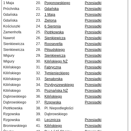
1 Maja
20.
Pogonowskiego
Przesiadki
Próchnika
21.
Gdańska
Przesiadki
Gdańska
22.
1 Maja
Przesiadki
Gdańska
23.
Zielona
Przesiadki
Kościuszki
24.
6 Sierpnia
Przesiadki
Zamenhofa
25.
Piotrkowska
Przesiadki
Nawrot
26.
Sienkiewicza
Przesiadki
Sienkiewicza
27.
Roosevelta
Przesiadki
Sienkiewicza
28.
Piłsudskiego
Przesiadki
Wigury
29.
Sienkiewicza
Przesiadki
Wigury
30.
Kilińskiego NŻ
Przesiadki
Kilińskiego
31.
Fabryczna
Przesiadki
Kilińskiego
32.
Tymienieckiego
Przesiadki
Kilińskiego
33.
Senatorska
Przesiadki
Kilińskiego
34.
Przybyszewskiego
Przesiadki
Kilińskiego
35.
Poznańska NŻ
Przesiadki
Dąbrowskiego
36.
Kilińskiego
Przesiadki
Dąbrowskiego
37.
Rzgowska
Przesiadki
Piotrkowska
38.
Pl. Niepodległości
Rzgowska
39.
Dąbrowskiego
Rzgowska
40.
Lecznicza
Przesiadki
Broniewskiego
41.
Kilińskiego
Przesiadki