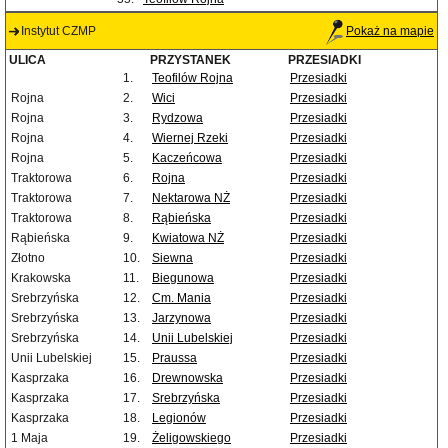
Instytut CZMP
Pokaż na mapie
ULICA
PRZYSTANEK
PRZESIADKI
1.
Teofilów Rojna
Przesiadki
Rojna
2.
Wici
Przesiadki
Rojna
3.
Rydzowa
Przesiadki
Rojna
4.
Wiernej Rzeki
Przesiadki
Rojna
5.
Kaczeńcowa
Przesiadki
Traktorowa
6.
Rojna
Przesiadki
Traktorowa
7.
Nektarowa NŻ
Przesiadki
Traktorowa
8.
Rąbieńska
Przesiadki
Rąbieńska
9.
Kwiatowa NŻ
Przesiadki
Złotno
10.
Siewna
Przesiadki
Krakowska
11.
Biegunowa
Przesiadki
Srebrzyńska
12.
Cm. Mania
Przesiadki
Srebrzyńska
13.
Jarzynowa
Przesiadki
Srebrzyńska
14.
Unii Lubelskiej
Przesiadki
Unii Lubelskiej
15.
Praussa
Przesiadki
Kasprzaka
16.
Drewnowska
Przesiadki
Kasprzaka
17.
Srebrzyńska
Przesiadki
Kasprzaka
18.
Legionów
Przesiadki
1 Maja
19.
Żeligowskiego
Przesiadki