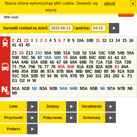
Nasza strona wykorzystuje pliki cookie. Dowiedz się
więcej
x
#
więcej.
Sprawdź rozkład na dzień:
i godzinę:
Z
Z1
Z2
0
1
2
3
4
5
6
7
8
9
10A
10B
11
12
13
14
15
16
41
43
45
Z3
Z6
Z13
Z43
50A
50B
51A
51B
52
53A
53C
53B
54B
55A
55B
55C
56
57
58A
58B
59
60A
60B
60C
60D
61
62
63
64A
64B
65A
65B
66
67
68
69A
69B
70
71A
71B
72A
72B
73
75A
75B
76
77
78
80A
80B
81A
81B
82A
82B
83
84A
84B
85A
85B
86
87A
87B
88A
88B
88C
88D
89
90
91A
91B
91C
92A
92B
93
94
96
97A
97B
99
100
101
201
202
6.
F1
G1
G2
H
W
N1A
N1B
N2
N3A
N3B
N4A
N4B
N5A
N5B
N6
N7A
N7B
N8
N9
Linie
Zmiany
Utrudnienia
Przystanki
Połączenia
Schematy
Pobierz