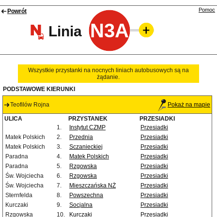
Pomoc
Powrót
N3A
Linia
Wszystkie przystanki na nocnych liniach autobusowych są na
żądanie.
PODSTAWOWE KIERUNKI
Teofilów Rojna
Pokaż na mapie
ULICA
PRZYSTANEK
PRZESIADKI
1.
Instytut CZMP
Przesiadki
Matek Polskich
2.
Przednia
Przesiadki
Matek Polskich
3.
Sczanieckiej
Przesiadki
Paradna
4.
Matek Polskich
Przesiadki
Paradna
5.
Rzgowska
Przesiadki
Św. Wojciecha
6.
Rzgowska
Przesiadki
Św. Wojciecha
7.
Mieszczańska NŻ
Przesiadki
Sternfelda
8.
Powszechna
Przesiadki
Kurczaki
9.
Socjalna
Przesiadki
Rzgowska
10.
Kurczaki
Przesiadki