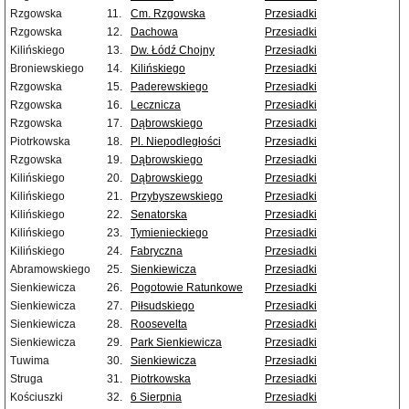
Rzgowska
11.
Cm. Rzgowska
Przesiadki
Rzgowska
12.
Dachowa
Przesiadki
Kilińskiego
13.
Dw. Łódź Chojny
Przesiadki
Broniewskiego
14.
Kilińskiego
Przesiadki
Rzgowska
15.
Paderewskiego
Przesiadki
Rzgowska
16.
Lecznicza
Przesiadki
Rzgowska
17.
Dąbrowskiego
Przesiadki
Piotrkowska
18.
Pl. Niepodległości
Przesiadki
Rzgowska
19.
Dąbrowskiego
Przesiadki
Kilińskiego
20.
Dąbrowskiego
Przesiadki
Kilińskiego
21.
Przybyszewskiego
Przesiadki
Kilińskiego
22.
Senatorska
Przesiadki
Kilińskiego
23.
Tymienieckiego
Przesiadki
Kilińskiego
24.
Fabryczna
Przesiadki
Abramowskiego
25.
Sienkiewicza
Przesiadki
Sienkiewicza
26.
Pogotowie Ratunkowe
Przesiadki
Sienkiewicza
27.
Piłsudskiego
Przesiadki
Sienkiewicza
28.
Roosevelta
Przesiadki
Sienkiewicza
29.
Park Sienkiewicza
Przesiadki
Tuwima
30.
Sienkiewicza
Przesiadki
Struga
31.
Piotrkowska
Przesiadki
Kościuszki
32.
6 Sierpnia
Przesiadki