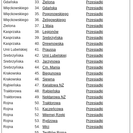
Gdańska
33.
Zielona
Przesiadki
Więckowskiego
34.
Gdańska
Przesiadki
Więckowskiego
35.
Pogonowskiego
Przesiadki
Więckowskiego
36.
Żeligowskiego
Przesiadki
Zielona
37.
1 Maja
Przesiadki
Kasprzaka
38.
Legionów
Przesiadki
Kasprzaka
39.
Srebrzyńska
Przesiadki
Kasprzaka
40.
Drewnowska
Przesiadki
Unii Lubelskiej
41.
Praussa
Przesiadki
Srebrzyńska
42.
Unii Lubelskiej
Przesiadki
Srebrzyńska
43.
Jarzynowa
Przesiadki
Srebrzyńska
44.
Cm. Mania
Przesiadki
Krakowska
45.
Biegunowa
Przesiadki
Krakowska
46.
Siewna
Przesiadki
Rąbieńska
47.
Kwiatowa NŻ
Przesiadki
Traktorowa
48.
Rąbieńska
Przesiadki
Traktorowa
49.
Nektarowa NŻ
Przesiadki
Rojna
50.
Traktorowa
Przesiadki
Rojna
51.
Kaczeńcowa
Przesiadki
Rojna
52.
Wiernej Rzeki
Przesiadki
Rojna
53.
Rydzowa
Przesiadki
Rojna
54.
Wici
Przesiadki
55.
Teofilów Rojna