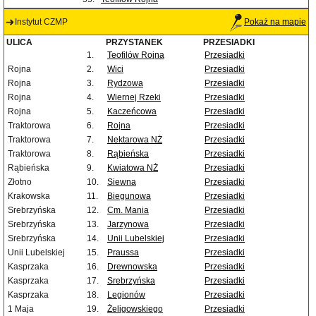
Instytut CZMP
Pokaż na mapie
ULICA
PRZYSTANEK
PRZESIADKI
1.
Teofilów Rojna
Przesiadki
Rojna
2.
Wici
Przesiadki
Rojna
3.
Rydzowa
Przesiadki
Rojna
4.
Wiernej Rzeki
Przesiadki
Rojna
5.
Kaczeńcowa
Przesiadki
Traktorowa
6.
Rojna
Przesiadki
Traktorowa
7.
Nektarowa NŻ
Przesiadki
Traktorowa
8.
Rąbieńska
Przesiadki
Rąbieńska
9.
Kwiatowa NŻ
Przesiadki
Złotno
10.
Siewna
Przesiadki
Krakowska
11.
Biegunowa
Przesiadki
Srebrzyńska
12.
Cm. Mania
Przesiadki
Srebrzyńska
13.
Jarzynowa
Przesiadki
Srebrzyńska
14.
Unii Lubelskiej
Przesiadki
Unii Lubelskiej
15.
Praussa
Przesiadki
Kasprzaka
16.
Drewnowska
Przesiadki
Kasprzaka
17.
Srebrzyńska
Przesiadki
Kasprzaka
18.
Legionów
Przesiadki
1 Maja
19.
Żeligowskiego
Przesiadki