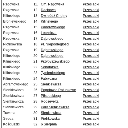
Rzgowska
11.
Cm. Rzgowska
Przesiadki
Rzgowska
12.
Dachowa
Przesiadki
Kilińskiego
13.
Dw. Łódź Chojny
Przesiadki
Broniewskiego
14.
Kilińskiego
Przesiadki
Rzgowska
15.
Paderewskiego
Przesiadki
Rzgowska
16.
Lecznicza
Przesiadki
Rzgowska
17.
Dąbrowskiego
Przesiadki
Piotrkowska
18.
Pl. Niepodległości
Przesiadki
Rzgowska
19.
Dąbrowskiego
Przesiadki
Kilińskiego
20.
Dąbrowskiego
Przesiadki
Kilińskiego
21.
Przybyszewskiego
Przesiadki
Kilińskiego
22.
Senatorska
Przesiadki
Kilińskiego
23.
Tymienieckiego
Przesiadki
Kilińskiego
24.
Fabryczna
Przesiadki
Abramowskiego
25.
Sienkiewicza
Przesiadki
Sienkiewicza
26.
Pogotowie Ratunkowe
Przesiadki
Sienkiewicza
27.
Piłsudskiego
Przesiadki
Sienkiewicza
28.
Roosevelta
Przesiadki
Sienkiewicza
29.
Park Sienkiewicza
Przesiadki
Tuwima
30.
Sienkiewicza
Przesiadki
Struga
31.
Piotrkowska
Przesiadki
Kościuszki
32.
6 Sierpnia
Przesiadki