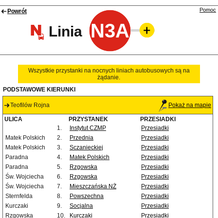
Pomoc
Powrót
N3A
Linia
Wszystkie przystanki na nocnych liniach autobusowych są na
żądanie.
PODSTAWOWE KIERUNKI
Teofilów Rojna
Pokaż na mapie
ULICA
PRZYSTANEK
PRZESIADKI
1.
Instytut CZMP
Przesiadki
Matek Polskich
2.
Przednia
Przesiadki
Matek Polskich
3.
Sczanieckiej
Przesiadki
Paradna
4.
Matek Polskich
Przesiadki
Paradna
5.
Rzgowska
Przesiadki
Św. Wojciecha
6.
Rzgowska
Przesiadki
Św. Wojciecha
7.
Mieszczańska NŻ
Przesiadki
Sternfelda
8.
Powszechna
Przesiadki
Kurczaki
9.
Socjalna
Przesiadki
Rzgowska
10.
Kurczaki
Przesiadki