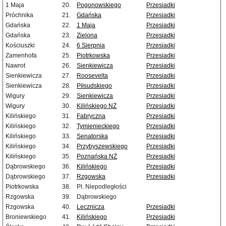
1 Maja
20.
Pogonowskiego
Przesiadki
Próchnika
21.
Gdańska
Przesiadki
Gdańska
22.
1 Maja
Przesiadki
Gdańska
23.
Zielona
Przesiadki
Kościuszki
24.
6 Sierpnia
Przesiadki
Zamenhofa
25.
Piotrkowska
Przesiadki
Nawrot
26.
Sienkiewicza
Przesiadki
Sienkiewicza
27.
Roosevelta
Przesiadki
Sienkiewicza
28.
Piłsudskiego
Przesiadki
Wigury
29.
Sienkiewicza
Przesiadki
Wigury
30.
Kilińskiego NŻ
Przesiadki
Kilińskiego
31.
Fabryczna
Przesiadki
Kilińskiego
32.
Tymienieckiego
Przesiadki
Kilińskiego
33.
Senatorska
Przesiadki
Kilińskiego
34.
Przybyszewskiego
Przesiadki
Kilińskiego
35.
Poznańska NŻ
Przesiadki
Dąbrowskiego
36.
Kilińskiego
Przesiadki
Dąbrowskiego
37.
Rzgowska
Przesiadki
Piotrkowska
38.
Pl. Niepodległości
Rzgowska
39.
Dąbrowskiego
Rzgowska
40.
Lecznicza
Przesiadki
Broniewskiego
41.
Kilińskiego
Przesiadki