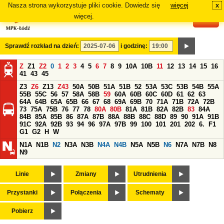
Nasza strona wykorzystuje pliki cookie. Dowiedz się
więcej
x
#
więcej.
Sprawdź rozkład na dzień:
i godzinę:
Z
Z1
Z2
0
1
2
3
4
5
6
7
8
9
10A
10B
11
12
13
14
15
16
41
43
45
Z3
Z6
Z13
Z43
50A
50B
51A
51B
52
53A
53C
53B
54B
55A
55B
55C
56
57
58A
58B
59
60A
60B
60C
60D
61
62
63
64A
64B
65A
65B
66
67
68
69A
69B
70
71A
71B
72A
72B
73
75A
75B
76
77
78
80A
80B
81A
81B
82A
82B
83
84A
84B
85A
85B
86
87A
87B
88A
88B
88C
88D
89
90
91A
91B
91C
92A
92B
93
94
96
97A
97B
99
100
101
201
202
6.
F1
G1
G2
H
W
N1A
N1B
N2
N3A
N3B
N4A
N4B
N5A
N5B
N6
N7A
N7B
N8
N9
Linie
Zmiany
Utrudnienia
Przystanki
Połączenia
Schematy
Pobierz