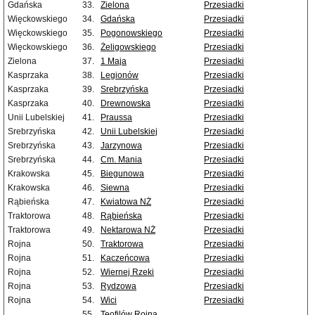
Gdańska
33.
Zielona
Przesiadki
Więckowskiego
34.
Gdańska
Przesiadki
Więckowskiego
35.
Pogonowskiego
Przesiadki
Więckowskiego
36.
Żeligowskiego
Przesiadki
Zielona
37.
1 Maja
Przesiadki
Kasprzaka
38.
Legionów
Przesiadki
Kasprzaka
39.
Srebrzyńska
Przesiadki
Kasprzaka
40.
Drewnowska
Przesiadki
Unii Lubelskiej
41.
Praussa
Przesiadki
Srebrzyńska
42.
Unii Lubelskiej
Przesiadki
Srebrzyńska
43.
Jarzynowa
Przesiadki
Srebrzyńska
44.
Cm. Mania
Przesiadki
Krakowska
45.
Biegunowa
Przesiadki
Krakowska
46.
Siewna
Przesiadki
Rąbieńska
47.
Kwiatowa NŻ
Przesiadki
Traktorowa
48.
Rąbieńska
Przesiadki
Traktorowa
49.
Nektarowa NŻ
Przesiadki
Rojna
50.
Traktorowa
Przesiadki
Rojna
51.
Kaczeńcowa
Przesiadki
Rojna
52.
Wiernej Rzeki
Przesiadki
Rojna
53.
Rydzowa
Przesiadki
Rojna
54.
Wici
Przesiadki
55.
Teofilów Rojna