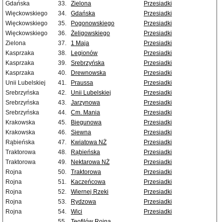
Gdańska
33.
Zielona
Przesiadki
Więckowskiego
34.
Gdańska
Przesiadki
Więckowskiego
35.
Pogonowskiego
Przesiadki
Więckowskiego
36.
Żeligowskiego
Przesiadki
Zielona
37.
1 Maja
Przesiadki
Kasprzaka
38.
Legionów
Przesiadki
Kasprzaka
39.
Srebrzyńska
Przesiadki
Kasprzaka
40.
Drewnowska
Przesiadki
Unii Lubelskiej
41.
Praussa
Przesiadki
Srebrzyńska
42.
Unii Lubelskiej
Przesiadki
Srebrzyńska
43.
Jarzynowa
Przesiadki
Srebrzyńska
44.
Cm. Mania
Przesiadki
Krakowska
45.
Biegunowa
Przesiadki
Krakowska
46.
Siewna
Przesiadki
Rąbieńska
47.
Kwiatowa NŻ
Przesiadki
Traktorowa
48.
Rąbieńska
Przesiadki
Traktorowa
49.
Nektarowa NŻ
Przesiadki
Rojna
50.
Traktorowa
Przesiadki
Rojna
51.
Kaczeńcowa
Przesiadki
Rojna
52.
Wiernej Rzeki
Przesiadki
Rojna
53.
Rydzowa
Przesiadki
Rojna
54.
Wici
Przesiadki
55.
Teofilów Rojna