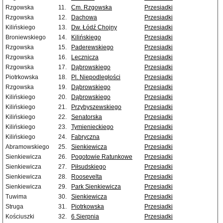
Rzgowska
11.
Cm. Rzgowska
Przesiadki
Rzgowska
12.
Dachowa
Przesiadki
Kilińskiego
13.
Dw. Łódź Chojny
Przesiadki
Broniewskiego
14.
Kilińskiego
Przesiadki
Rzgowska
15.
Paderewskiego
Przesiadki
Rzgowska
16.
Lecznicza
Przesiadki
Rzgowska
17.
Dąbrowskiego
Przesiadki
Piotrkowska
18.
Pl. Niepodległości
Przesiadki
Rzgowska
19.
Dąbrowskiego
Przesiadki
Kilińskiego
20.
Dąbrowskiego
Przesiadki
Kilińskiego
21.
Przybyszewskiego
Przesiadki
Kilińskiego
22.
Senatorska
Przesiadki
Kilińskiego
23.
Tymienieckiego
Przesiadki
Kilińskiego
24.
Fabryczna
Przesiadki
Abramowskiego
25.
Sienkiewicza
Przesiadki
Sienkiewicza
26.
Pogotowie Ratunkowe
Przesiadki
Sienkiewicza
27.
Piłsudskiego
Przesiadki
Sienkiewicza
28.
Roosevelta
Przesiadki
Sienkiewicza
29.
Park Sienkiewicza
Przesiadki
Tuwima
30.
Sienkiewicza
Przesiadki
Struga
31.
Piotrkowska
Przesiadki
Kościuszki
32.
6 Sierpnia
Przesiadki