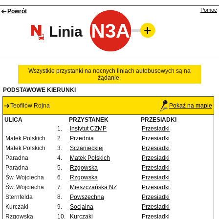
Pomoc
Powrót
N3A
Linia
Wszystkie przystanki na nocnych liniach autobusowych są na
żądanie.
PODSTAWOWE KIERUNKI
Teofilów Rojna
Pokaż na mapie
ULICA
PRZYSTANEK
PRZESIADKI
1.
Instytut CZMP
Przesiadki
Matek Polskich
2.
Przednia
Przesiadki
Matek Polskich
3.
Sczanieckiej
Przesiadki
Paradna
4.
Matek Polskich
Przesiadki
Paradna
5.
Rzgowska
Przesiadki
Św. Wojciecha
6.
Rzgowska
Przesiadki
Św. Wojciecha
7.
Mieszczańska NŻ
Przesiadki
Sternfelda
8.
Powszechna
Przesiadki
Kurczaki
9.
Socjalna
Przesiadki
Rzgowska
10.
Kurczaki
Przesiadki