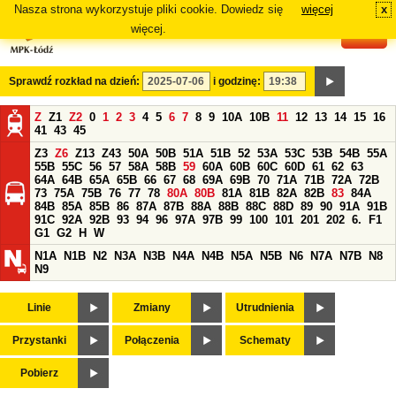
Nasza strona wykorzystuje pliki cookie. Dowiedz się
więcej
x
#
więcej.
Sprawdź rozkład na dzień:
i godzinę:
Z
Z1
Z2
0
1
2
3
4
5
6
7
8
9
10A
10B
11
12
13
14
15
16
41
43
45
Z3
Z6
Z13
Z43
50A
50B
51A
51B
52
53A
53C
53B
54B
55A
55B
55C
56
57
58A
58B
59
60A
60B
60C
60D
61
62
63
64A
64B
65A
65B
66
67
68
69A
69B
70
71A
71B
72A
72B
73
75A
75B
76
77
78
80A
80B
81A
81B
82A
82B
83
84A
84B
85A
85B
86
87A
87B
88A
88B
88C
88D
89
90
91A
91B
91C
92A
92B
93
94
96
97A
97B
99
100
101
201
202
6.
F1
G1
G2
H
W
N1A
N1B
N2
N3A
N3B
N4A
N4B
N5A
N5B
N6
N7A
N7B
N8
N9
Linie
Zmiany
Utrudnienia
Przystanki
Połączenia
Schematy
Pobierz