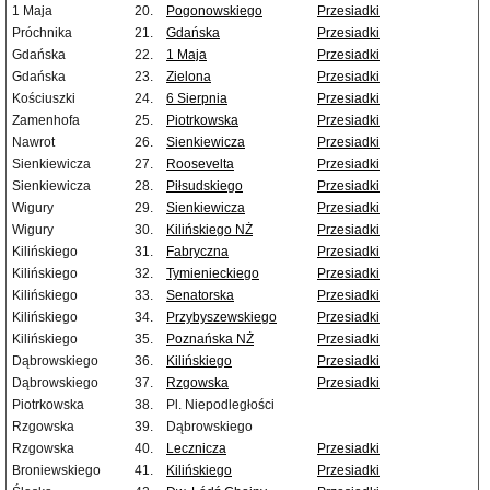
1 Maja
20.
Pogonowskiego
Przesiadki
Próchnika
21.
Gdańska
Przesiadki
Gdańska
22.
1 Maja
Przesiadki
Gdańska
23.
Zielona
Przesiadki
Kościuszki
24.
6 Sierpnia
Przesiadki
Zamenhofa
25.
Piotrkowska
Przesiadki
Nawrot
26.
Sienkiewicza
Przesiadki
Sienkiewicza
27.
Roosevelta
Przesiadki
Sienkiewicza
28.
Piłsudskiego
Przesiadki
Wigury
29.
Sienkiewicza
Przesiadki
Wigury
30.
Kilińskiego NŻ
Przesiadki
Kilińskiego
31.
Fabryczna
Przesiadki
Kilińskiego
32.
Tymienieckiego
Przesiadki
Kilińskiego
33.
Senatorska
Przesiadki
Kilińskiego
34.
Przybyszewskiego
Przesiadki
Kilińskiego
35.
Poznańska NŻ
Przesiadki
Dąbrowskiego
36.
Kilińskiego
Przesiadki
Dąbrowskiego
37.
Rzgowska
Przesiadki
Piotrkowska
38.
Pl. Niepodległości
Rzgowska
39.
Dąbrowskiego
Rzgowska
40.
Lecznicza
Przesiadki
Broniewskiego
41.
Kilińskiego
Przesiadki