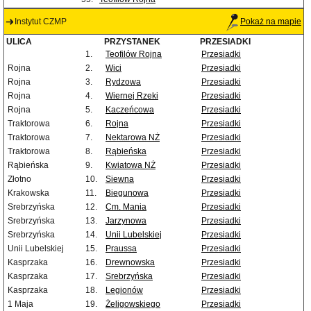
Instytut CZMP
Pokaż na mapie
ULICA
PRZYSTANEK
PRZESIADKI
1.
Teofilów Rojna
Przesiadki
Rojna
2.
Wici
Przesiadki
Rojna
3.
Rydzowa
Przesiadki
Rojna
4.
Wiernej Rzeki
Przesiadki
Rojna
5.
Kaczeńcowa
Przesiadki
Traktorowa
6.
Rojna
Przesiadki
Traktorowa
7.
Nektarowa NŻ
Przesiadki
Traktorowa
8.
Rąbieńska
Przesiadki
Rąbieńska
9.
Kwiatowa NŻ
Przesiadki
Złotno
10.
Siewna
Przesiadki
Krakowska
11.
Biegunowa
Przesiadki
Srebrzyńska
12.
Cm. Mania
Przesiadki
Srebrzyńska
13.
Jarzynowa
Przesiadki
Srebrzyńska
14.
Unii Lubelskiej
Przesiadki
Unii Lubelskiej
15.
Praussa
Przesiadki
Kasprzaka
16.
Drewnowska
Przesiadki
Kasprzaka
17.
Srebrzyńska
Przesiadki
Kasprzaka
18.
Legionów
Przesiadki
1 Maja
19.
Żeligowskiego
Przesiadki