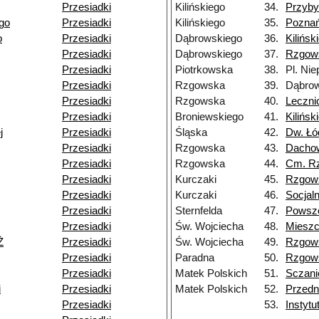
Przesiadki
Kilińskiego
34.
Przyby
go
Przesiadki
Kilińskiego
35.
Pozna
o
Przesiadki
Dąbrowskiego
36.
Kilińsk
Przesiadki
Dąbrowskiego
37.
Rzgow
Przesiadki
Piotrkowska
38.
Pl. Nie
Przesiadki
Rzgowska
39.
Dąbrow
Przesiadki
Rzgowska
40.
Leczni
Przesiadki
Broniewskiego
41.
Kilińsk
j
Przesiadki
Śląska
42.
Dw. Łó
Przesiadki
Rzgowska
43.
Dacho
Przesiadki
Rzgowska
44.
Cm. R
Przesiadki
Kurczaki
45.
Rzgow
Przesiadki
Kurczaki
46.
Socjal
Przesiadki
Sternfelda
47.
Powsz
Przesiadki
Św. Wojciecha
48.
Miesz
Ż
Przesiadki
Św. Wojciecha
49.
Rzgow
Przesiadki
Paradna
50.
Rzgow
Przesiadki
Matek Polskich
51.
Sczani
i
Przesiadki
Matek Polskich
52.
Przedn
Przesiadki
53.
Instyt