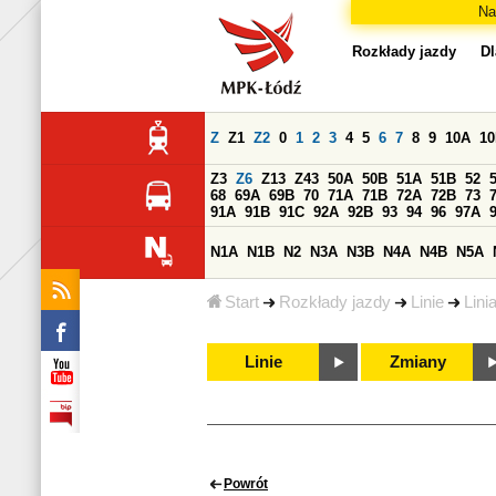
Na
Rozkłady jazdy
Dl
Z
Z1
Z2
0
1
2
3
4
5
6
7
8
9
10A
1
Z3
Z6
Z13
Z43
50A
50B
51A
51B
52
68
69A
69B
70
71A
71B
72A
72B
73
91A
91B
91C
92A
92B
93
94
96
97A
N1A
N1B
N2
N3A
N3B
N4A
N4B
N5A
Start
Rozkłady jazdy
Linie
Lini
Linie
Zmiany
Powrót