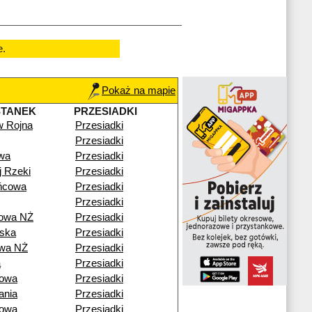
e.
Pokaż na mapie
STANEK
PRZESIADKI
w Rojna
Przesiadki
Przesiadki
wa
Przesiadki
j Rzeki
Przesiadki
ńcowa
Przesiadki
Przesiadki
rowa NŻ
Przesiadki
ska
Przesiadki
owa NŻ
Przesiadki
a
Przesiadki
nowa
Przesiadki
ania
Przesiadki
nowa
Przesiadki