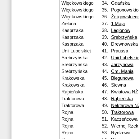
Więckowskiego
34.
Gdańska
Więckowskiego
35.
Pogonowskie
Więckowskiego
36.
Żeligowskieg
Zielona
37.
1 Maja
Kasprzaka
38.
Legionów
Kasprzaka
39.
Srebrzyńska
Kasprzaka
40.
Drewnowska
Unii Lubelskiej
41.
Praussa
Srebrzyńska
42.
Unii Lubelskie
Srebrzyńska
43.
Jarzynowa
Srebrzyńska
44.
Cm. Mania
Krakowska
45.
Biegunowa
Krakowska
46.
Siewna
Rąbieńska
47.
Kwiatowa NŻ
Traktorowa
48.
Rąbieńska
Traktorowa
49.
Nektarowa N
Rojna
50.
Traktorowa
Rojna
51.
Kaczeńcowa
Rojna
52.
Wiernej Rzek
Rojna
53.
Rydzowa