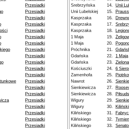
Przesiadki
Srebrzyńska
14.
Unii Lu
go
Przesiadki
Unii Lubelskiej
15.
Praus
Przesiadki
Kasprzaka
16.
Drewn
o
Przesiadki
Kasprzaka
17.
Srebrz
łości
Przesiadki
Kasprzaka
18.
Legion
o
Przesiadki
1 Maja
19.
Żeligo
o
Przesiadki
1 Maja
20.
Pogon
kiego
Przesiadki
Próchnika
21.
Gdańs
Przesiadki
Gdańska
22.
1 Maja
go
Przesiadki
Gdańska
23.
Zielona
Przesiadki
Kościuszki
24.
6 Sierp
Przesiadki
Zamenhofa
25.
Piotrk
atunkowe
Przesiadki
Nawrot
26.
Sienki
Przesiadki
Sienkiewicza
27.
Roosev
Przesiadki
Sienkiewicza
28.
Piłsud
wicza
Przesiadki
Wigury
29.
Sienki
Przesiadki
Wigury
30.
Kilińsk
Przesiadki
Kilińskiego
31.
Fabryc
Przesiadki
Kilińskiego
32.
Tymien
Przesiadki
Kilińskiego
33.
Senato