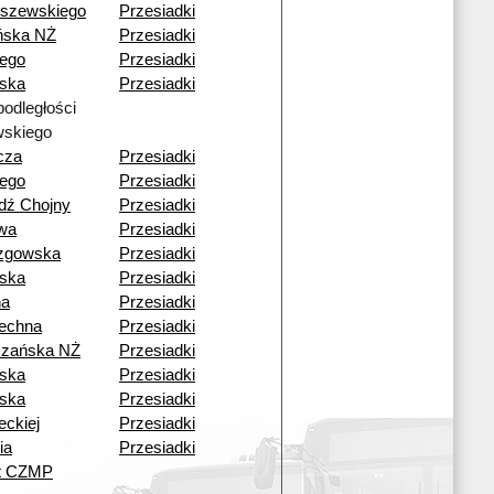
szewskiego
Przesiadki
ńska NŻ
Przesiadki
iego
Przesiadki
ska
Przesiadki
podległości
skiego
cza
Przesiadki
iego
Przesiadki
dź Chojny
Przesiadki
wa
Przesiadki
zgowska
Przesiadki
ska
Przesiadki
na
Przesiadki
echna
Przesiadki
czańska NŻ
Przesiadki
ska
Przesiadki
ska
Przesiadki
eckiej
Przesiadki
ia
Przesiadki
ut CZMP