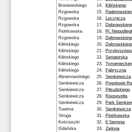
Broniewskiego
14.
Kilińskiego
Rzgowska
15.
Paderewskie
Rzgowska
16.
Lecznicza
Rzgowska
17.
Dąbrowskieg
Piotrkowska
18.
Pl. Niepodleg
Rzgowska
19.
Dąbrowskieg
Kilińskiego
20.
Dąbrowskieg
Kilińskiego
21.
Przybyszews
Kilińskiego
22.
Senatorska
Kilińskiego
23.
Tymienieckie
Kilińskiego
24.
Fabryczna
Abramowskiego
25.
Sienkiewicza
Sienkiewicza
26.
Pogotowie R
Sienkiewicza
27.
Piłsudskiego
Sienkiewicza
28.
Roosevelta
Sienkiewicza
29.
Park Sienkie
Tuwima
30.
Sienkiewicza
Struga
31.
Piotrkowska
Kościuszki
32.
6 Sierpnia
Gdańska
33.
Zielona