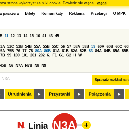
sza strona wykorzystuje pliki cookie. Dowiedz się więcej.
więcej
a pasażera
Bilety
Komunikaty
Reklama
Przetargi
O MPK
0B
11
12
13
14
15
16
41
43
45
53A
53C
53B
54B
55A
55B
55C
56
57
58A
58B
59
60A
60B
60C
60
75A
75B
76
77
78
80A
80B
81A
81B
82A
82B
83
84A
84B
85A
85B
97B
99
100
101
201
202
6.
F1
G1
G2
H
W
N5B
N6
N7A
N7B
N8
N9
a N3A
Sprawdź rozkład na d
Utrudnienia
Przystanki
Połączenia
N3A
Linia