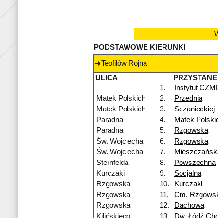
W
PODSTAWOWE KIERUNKI
Teofilów Rojna
ULICA
PRZYSTANE
1.
Instytut CZM
Matek Polskich
2.
Przednia
Matek Polskich
3.
Sczanieckiej
Paradna
4.
Matek Polski
Paradna
5.
Rzgowska
Św. Wojciecha
6.
Rzgowska
Św. Wojciecha
7.
Mieszczańsk
Sternfelda
8.
Powszechna
Kurczaki
9.
Socjalna
Rzgowska
10.
Kurczaki
Rzgowska
11.
Cm. Rzgows
Rzgowska
12.
Dachowa
Kilińskiego
13.
Dw. Łódź Cho