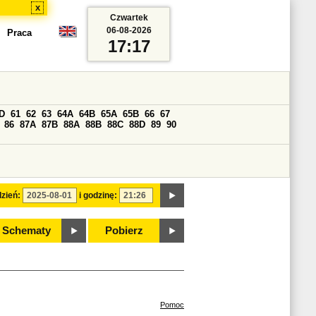
x
Czwartek
06-08-2026
Praca
17:17
D
61
62
63
64A
64B
65A
65B
66
67
86
87A
87B
88A
88B
88C
88D
89
90
zień:
i godzinę:
Schematy
Pobierz
Pomoc