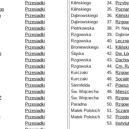
Przesiadki
Kilińskiego
34.
Przyby
go
Przesiadki
Kilińskiego
35.
Pozna
o
Przesiadki
Dąbrowskiego
36.
Kilińsk
Przesiadki
Dąbrowskiego
37.
Rzgow
Przesiadki
Piotrkowska
38.
Pl. Nie
Przesiadki
Rzgowska
39.
Dąbrow
Przesiadki
Rzgowska
40.
Leczni
Przesiadki
Broniewskiego
41.
Kilińsk
j
Przesiadki
Śląska
42.
Dw. Łó
Przesiadki
Rzgowska
43.
Dacho
Przesiadki
Rzgowska
44.
Cm. R
Przesiadki
Kurczaki
45.
Rzgow
Przesiadki
Kurczaki
46.
Socjal
Przesiadki
Sternfelda
47.
Powsz
Przesiadki
Św. Wojciecha
48.
Miesz
Ż
Przesiadki
Św. Wojciecha
49.
Rzgow
Przesiadki
Paradna
50.
Rzgow
Przesiadki
Matek Polskich
51.
Sczani
i
Przesiadki
Matek Polskich
52.
Przedn
Przesiadki
53.
Instyt