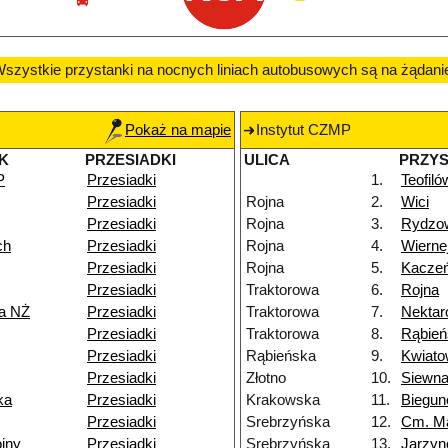
szystkie przystanki na nocnych liniach autobusowych są na żądani
Pokaż na mapie
Instytut CZMP
K
PRZESIADKI
ULICA
PRZY
P
Przesiadki
1.
Teofiló
Przesiadki
Rojna
2.
Wici
Przesiadki
Rojna
3.
Rydzo
ch
Przesiadki
Rojna
4.
Wierne
Przesiadki
Rojna
5.
Kacze
Przesiadki
Traktorowa
6.
Rojna
a NŻ
Przesiadki
Traktorowa
7.
Nekta
Przesiadki
Traktorowa
8.
Rąbień
Przesiadki
Rąbieńska
9.
Kwiat
Przesiadki
Złotno
10.
Siewn
ka
Przesiadki
Krakowska
11.
Biegu
Przesiadki
Srebrzyńska
12.
Cm. M
jny
Przesiadki
Srebrzyńska
13.
Jarzy