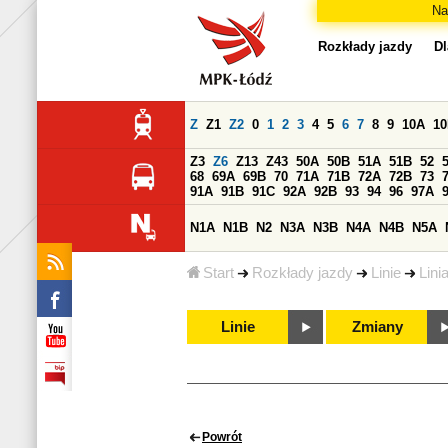
Na
Rozkłady jazdy
Dl
Z
Z1
Z2
0
1
2
3
4
5
6
7
8
9
10A
1
Z3
Z6
Z13
Z43
50A
50B
51A
51B
52
68
69A
69B
70
71A
71B
72A
72B
73
91A
91B
91C
92A
92B
93
94
96
97A
N1A
N1B
N2
N3A
N3B
N4A
N4B
N5A
Start
Rozkłady jazdy
Linie
Lini
Linie
Zmiany
Powrót