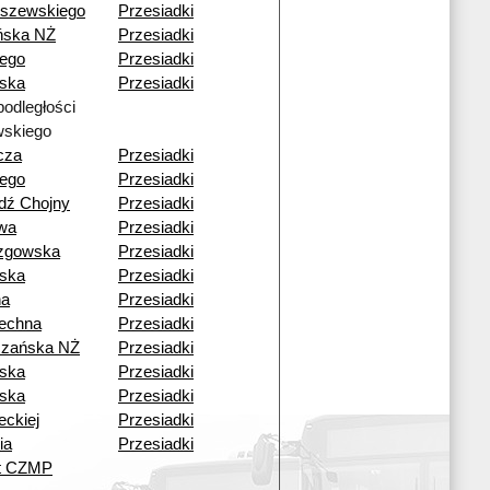
szewskiego
Przesiadki
ńska NŻ
Przesiadki
iego
Przesiadki
ska
Przesiadki
podległości
skiego
cza
Przesiadki
iego
Przesiadki
dź Chojny
Przesiadki
wa
Przesiadki
zgowska
Przesiadki
ska
Przesiadki
na
Przesiadki
echna
Przesiadki
czańska NŻ
Przesiadki
ska
Przesiadki
ska
Przesiadki
eckiej
Przesiadki
ia
Przesiadki
ut CZMP