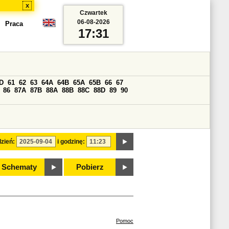
x
Czwartek
06-08-2026
Praca
17:31
D
61
62
63
64A
64B
65A
65B
66
67
86
87A
87B
88A
88B
88C
88D
89
90
zień:
i godzinę:
Schematy
Pobierz
Pomoc