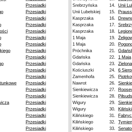
Przesiadki
Srebrzyńska
14.
Unii Lu
go
Przesiadki
Unii Lubelskiej
15.
Praus
Przesiadki
Kasprzaka
16.
Drewn
o
Przesiadki
Kasprzaka
17.
Srebrz
łości
Przesiadki
Kasprzaka
18.
Legion
o
Przesiadki
1 Maja
19.
Żeligo
o
Przesiadki
1 Maja
20.
Pogon
kiego
Przesiadki
Próchnika
21.
Gdańs
Przesiadki
Gdańska
22.
1 Maja
go
Przesiadki
Gdańska
23.
Zielona
Przesiadki
Kościuszki
24.
6 Sierp
Przesiadki
Zamenhofa
25.
Piotrk
atunkowe
Przesiadki
Nawrot
26.
Sienki
Przesiadki
Sienkiewicza
27.
Roosev
Przesiadki
Sienkiewicza
28.
Piłsud
wicza
Przesiadki
Wigury
29.
Sienki
Przesiadki
Wigury
30.
Kilińsk
Przesiadki
Kilińskiego
31.
Fabryc
Przesiadki
Kilińskiego
32.
Tymien
Przesiadki
Kilińskiego
33.
Senato