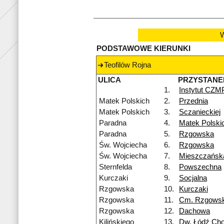
W
PODSTAWOWE KIERUNKI
Teofilów Rojna
ULICA
PRZYSTANE
1.
Instytut CZM
Matek Polskich
2.
Przednia
Matek Polskich
3.
Sczanieckiej
Paradna
4.
Matek Polski
Paradna
5.
Rzgowska
Św. Wojciecha
6.
Rzgowska
Św. Wojciecha
7.
Mieszczańsk
Sternfelda
8.
Powszechna
Kurczaki
9.
Socjalna
Rzgowska
10.
Kurczaki
Rzgowska
11.
Cm. Rzgows
Rzgowska
12.
Dachowa
Kilińskiego
13.
Dw. Łódź Cho