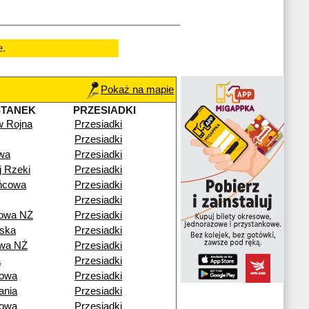
e.
Pokaż na mapie
STANEK
PRZESIADKI
w Rojna
Przesiadki
Przesiadki
wa
Przesiadki
j Rzeki
Przesiadki
ńcowa
Przesiadki
Przesiadki
rowa NŻ
Przesiadki
ska
Przesiadki
owa NŻ
Przesiadki
a
Przesiadki
nowa
Przesiadki
ania
Przesiadki
nowa
Przesiadki