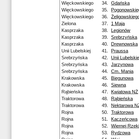
Więckowskiego
34.
Gdańska
Więckowskiego
35.
Pogonowskie
Więckowskiego
36.
Żeligowskieg
Zielona
37.
1 Maja
Kasprzaka
38.
Legionów
Kasprzaka
39.
Srebrzyńska
Kasprzaka
40.
Drewnowska
Unii Lubelskiej
41.
Praussa
Srebrzyńska
42.
Unii Lubelskie
Srebrzyńska
43.
Jarzynowa
Srebrzyńska
44.
Cm. Mania
Krakowska
45.
Biegunowa
Krakowska
46.
Siewna
Rąbieńska
47.
Kwiatowa NŻ
Traktorowa
48.
Rąbieńska
Traktorowa
49.
Nektarowa N
Rojna
50.
Traktorowa
Rojna
51.
Kaczeńcowa
Rojna
52.
Wiernej Rzek
Rojna
53.
Rydzowa