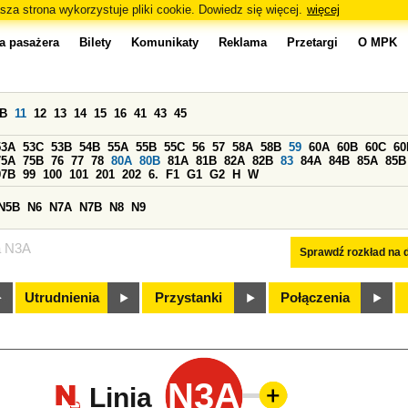
sza strona wykorzystuje pliki cookie. Dowiedz się więcej.
więcej
a pasażera
Bilety
Komunikaty
Reklama
Przetargi
O MPK
0B
11
12
13
14
15
16
41
43
45
53A
53C
53B
54B
55A
55B
55C
56
57
58A
58B
59
60A
60B
60C
60
75A
75B
76
77
78
80A
80B
81A
81B
82A
82B
83
84A
84B
85A
85B
97B
99
100
101
201
202
6.
F1
G1
G2
H
W
N5B
N6
N7A
N7B
N8
N9
a N3A
Sprawdź rozkład na d
Utrudnienia
Przystanki
Połączenia
N3A
Linia