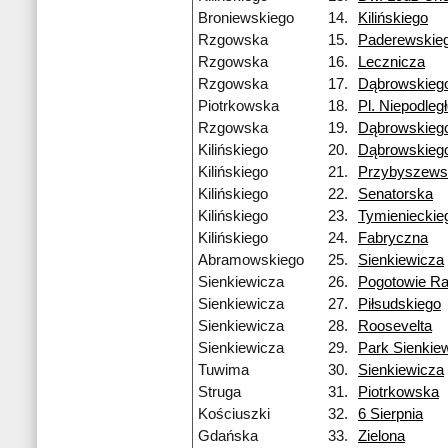
Broniewskiego
14.
Kilińskiego
Rzgowska
15.
Paderewskie
Rzgowska
16.
Lecznicza
Rzgowska
17.
Dąbrowskieg
Piotrkowska
18.
Pl. Niepodleg
Rzgowska
19.
Dąbrowskieg
Kilińskiego
20.
Dąbrowskieg
Kilińskiego
21.
Przybyszews
Kilińskiego
22.
Senatorska
Kilińskiego
23.
Tymienieckie
Kilińskiego
24.
Fabryczna
Abramowskiego
25.
Sienkiewicza
Sienkiewicza
26.
Pogotowie R
Sienkiewicza
27.
Piłsudskiego
Sienkiewicza
28.
Roosevelta
Sienkiewicza
29.
Park Sienkie
Tuwima
30.
Sienkiewicza
Struga
31.
Piotrkowska
Kościuszki
32.
6 Sierpnia
Gdańska
33.
Zielona