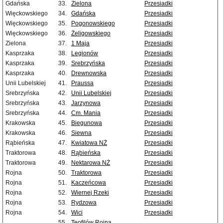
Gdańska
33.
Zielona
Przesiadki
Więckowskiego
34.
Gdańska
Przesiadki
Więckowskiego
35.
Pogonowskiego
Przesiadki
Więckowskiego
36.
Żeligowskiego
Przesiadki
Zielona
37.
1 Maja
Przesiadki
Kasprzaka
38.
Legionów
Przesiadki
Kasprzaka
39.
Srebrzyńska
Przesiadki
Kasprzaka
40.
Drewnowska
Przesiadki
Unii Lubelskiej
41.
Praussa
Przesiadki
Srebrzyńska
42.
Unii Lubelskiej
Przesiadki
Srebrzyńska
43.
Jarzynowa
Przesiadki
Srebrzyńska
44.
Cm. Mania
Przesiadki
Krakowska
45.
Biegunowa
Przesiadki
Krakowska
46.
Siewna
Przesiadki
Rąbieńska
47.
Kwiatowa NŻ
Przesiadki
Traktorowa
48.
Rąbieńska
Przesiadki
Traktorowa
49.
Nektarowa NŻ
Przesiadki
Rojna
50.
Traktorowa
Przesiadki
Rojna
51.
Kaczeńcowa
Przesiadki
Rojna
52.
Wiernej Rzeki
Przesiadki
Rojna
53.
Rydzowa
Przesiadki
Rojna
54.
Wici
Przesiadki
55.
Teofilów Rojna