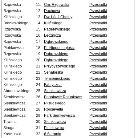
Rzgowska
11.
Cm. Rzgowska
Przesiadki
Rzgowska
12.
Dachowa
Przesiadki
Kilińskiego
13.
Dw. Łódź Chojny
Przesiadki
Broniewskiego
14.
Kilińskiego
Przesiadki
Rzgowska
15.
Paderewskiego
Przesiadki
Rzgowska
16.
Lecznicza
Przesiadki
Rzgowska
17.
Dąbrowskiego
Przesiadki
Piotrkowska
18.
Pl. Niepodległości
Przesiadki
Rzgowska
19.
Dąbrowskiego
Przesiadki
Kilińskiego
20.
Dąbrowskiego
Przesiadki
Kilińskiego
21.
Przybyszewskiego
Przesiadki
Kilińskiego
22.
Senatorska
Przesiadki
Kilińskiego
23.
Tymienieckiego
Przesiadki
Kilińskiego
24.
Fabryczna
Przesiadki
Abramowskiego
25.
Sienkiewicza
Przesiadki
Sienkiewicza
26.
Pogotowie Ratunkowe
Przesiadki
Sienkiewicza
27.
Piłsudskiego
Przesiadki
Sienkiewicza
28.
Roosevelta
Przesiadki
Sienkiewicza
29.
Park Sienkiewicza
Przesiadki
Tuwima
30.
Sienkiewicza
Przesiadki
Struga
31.
Piotrkowska
Przesiadki
Kościuszki
32.
6 Sierpnia
Przesiadki