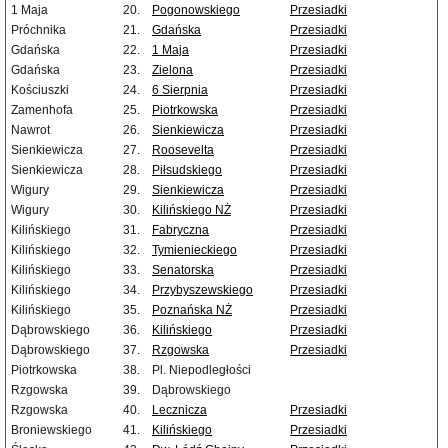
1 Maja
20.
Pogonowskiego
Przesiadki
Próchnika
21.
Gdańska
Przesiadki
Gdańska
22.
1 Maja
Przesiadki
Gdańska
23.
Zielona
Przesiadki
Kościuszki
24.
6 Sierpnia
Przesiadki
Zamenhofa
25.
Piotrkowska
Przesiadki
Nawrot
26.
Sienkiewicza
Przesiadki
Sienkiewicza
27.
Roosevelta
Przesiadki
Sienkiewicza
28.
Piłsudskiego
Przesiadki
Wigury
29.
Sienkiewicza
Przesiadki
Wigury
30.
Kilińskiego NŻ
Przesiadki
Kilińskiego
31.
Fabryczna
Przesiadki
Kilińskiego
32.
Tymienieckiego
Przesiadki
Kilińskiego
33.
Senatorska
Przesiadki
Kilińskiego
34.
Przybyszewskiego
Przesiadki
Kilińskiego
35.
Poznańska NŻ
Przesiadki
Dąbrowskiego
36.
Kilińskiego
Przesiadki
Dąbrowskiego
37.
Rzgowska
Przesiadki
Piotrkowska
38.
Pl. Niepodległości
Rzgowska
39.
Dąbrowskiego
Rzgowska
40.
Lecznicza
Przesiadki
Broniewskiego
41.
Kilińskiego
Przesiadki