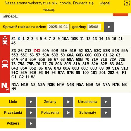
Nasza strona wykorzystuje pliki cookie. Dowiedz się
więcej
x
#
więcej.
Sprawdź rozkład na dzień:
i godzinę:
Z1
0
1
2
3
4
5
6
7
8
9
10A
10B
11
12
13
14
15
16
41
45
Z3
Z6
Z13
Z43
50A
50B
51A
51B
52
53A
53C
53B
54B
55A
55B
55C
56
57
58A
58B
59
60A
60B
60C
60D
61
62
63
64A
64B
65A
65B
66
67
68
69A
69B
70
71A
71B
72A
72B
73
75A
75B
76
77
78
80A
80B
81A
81B
82A
82B
83
84A
84B
85A
85B
86
87A
87B
88A
88B
88C
88D
89
90
91A
91B
91C
92A
92B
93
94
96
97A
97B
99
100
101
201
202
6.
F1
G1
G2
H
W
N1A
N1B
N2
N3A
N3B
N4A
N4B
N5A
N5B
N6
N7A
N7B
N8
N9
Linie
Zmiany
Utrudnienia
Przystanki
Połączenia
Schematy
Pobierz