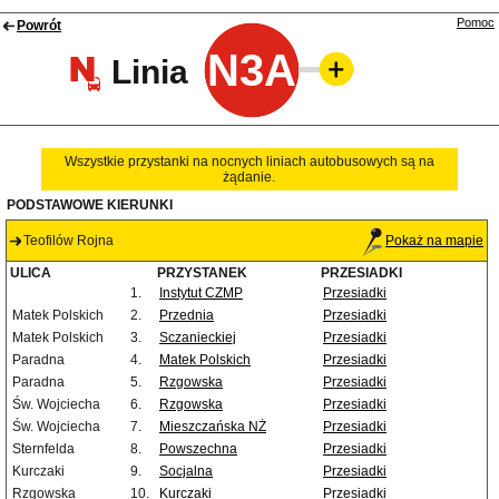
Pomoc
Powrót
N3A
Linia
Wszystkie przystanki na nocnych liniach autobusowych są na
żądanie.
PODSTAWOWE KIERUNKI
Teofilów Rojna
Pokaż na mapie
ULICA
PRZYSTANEK
PRZESIADKI
1.
Instytut CZMP
Przesiadki
Matek Polskich
2.
Przednia
Przesiadki
Matek Polskich
3.
Sczanieckiej
Przesiadki
Paradna
4.
Matek Polskich
Przesiadki
Paradna
5.
Rzgowska
Przesiadki
Św. Wojciecha
6.
Rzgowska
Przesiadki
Św. Wojciecha
7.
Mieszczańska NŻ
Przesiadki
Sternfelda
8.
Powszechna
Przesiadki
Kurczaki
9.
Socjalna
Przesiadki
Rzgowska
10.
Kurczaki
Przesiadki