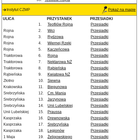
Instytut CZMP
Pokaż na mapie
ULICA
PRZYSTANEK
PRZESIADKI
1.
Teofilów Rojna
Przesiadki
Rojna
2.
Wici
Przesiadki
Rojna
3.
Rydzowa
Przesiadki
Rojna
4.
Wiernej Rzeki
Przesiadki
Rojna
5.
Kaczeńcowa
Przesiadki
Traktorowa
6.
Rojna
Przesiadki
Traktorowa
7.
Nektarowa NŻ
Przesiadki
Traktorowa
8.
Rąbieńska
Przesiadki
Rąbieńska
9.
Kwiatowa NŻ
Przesiadki
Złotno
10.
Siewna
Przesiadki
Krakowska
11.
Biegunowa
Przesiadki
Srebrzyńska
12.
Cm. Mania
Przesiadki
Srebrzyńska
13.
Jarzynowa
Przesiadki
Srebrzyńska
14.
Unii Lubelskiej
Przesiadki
Unii Lubelskiej
15.
Praussa
Przesiadki
Kasprzaka
16.
Drewnowska
Przesiadki
Kasprzaka
17.
Srebrzyńska
Przesiadki
Kasprzaka
18.
Legionów
Przesiadki
1 Maja
19.
Żeligowskiego
Przesiadki