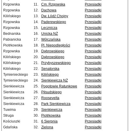
Rzgowska
11.
Cm. Rzgowska
Przesiadki
Rzgowska
12.
Dachowa
Przesiadki
Kilińskiego
13.
Dw. Łódź Chojny
Przesiadki
Rzgowska
14.
Paderewskiego
Przesiadki
Rzgowska
15.
Lecznicza
Przesiadki
Bednarska
16.
Unicka NŻ
Przesiadki
Pabianicka
17.
Wólczańska
Przesiadki
Piotrkowska
18.
Pl. Niepodległości
Przesiadki
Rzgowska
19.
Dąbrowskiego
Przesiadki
Kilińskiego
20.
Dąbrowskiego
Przesiadki
Kilińskiego
21.
Przybyszewskiego
Przesiadki
Kilińskiego
22.
Senatorska
Przesiadki
Tymienieckiego
23.
Kilińskiego
Przesiadki
Tymienieckiego
24.
Sienkiewicza NŻ
Przesiadki
Sienkiewicza
25.
Pogotowie Ratunkowe
Przesiadki
Sienkiewicza
26.
Piłsudskiego
Przesiadki
Sienkiewicza
27.
Roosevelta
Przesiadki
Sienkiewicza
28.
Park Sienkiewicza
Przesiadki
Tuwima
29.
Sienkiewicza
Przesiadki
Struga
30.
Piotrkowska
Przesiadki
Kościuszki
31.
6 Sierpnia
Przesiadki
Gdańska
32.
Zielona
Przesiadki