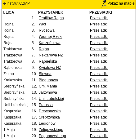
Instytut CZMP
Pokaż na mapie
ULICA
PRZYSTANEK
PRZESIADKI
1.
Teofilów Rojna
Przesiadki
Rojna
2.
Wici
Przesiadki
Rojna
3.
Rydzowa
Przesiadki
Rojna
4.
Wiernej Rzeki
Przesiadki
Rojna
5.
Kaczeńcowa
Przesiadki
Traktorowa
6.
Rojna
Przesiadki
Traktorowa
7.
Nektarowa NŻ
Przesiadki
Traktorowa
8.
Rąbieńska
Przesiadki
Rąbieńska
9.
Kwiatowa NŻ
Przesiadki
Złotno
10.
Siewna
Przesiadki
Krakowska
11.
Biegunowa
Przesiadki
Srebrzyńska
12.
Cm. Mania
Przesiadki
Srebrzyńska
13.
Jarzynowa
Przesiadki
Srebrzyńska
14.
Unii Lubelskiej
Przesiadki
Unii Lubelskiej
15.
Praussa
Przesiadki
Kasprzaka
16.
Drewnowska
Przesiadki
Kasprzaka
17.
Srebrzyńska
Przesiadki
Kasprzaka
18.
Legionów
Przesiadki
1 Maja
19.
Żeligowskiego
Przesiadki
1 Maja
20.
Pogonowskiego
Przesiadki