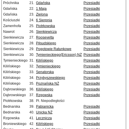
Próchnika
21.
Gdańska
Przesiadki
Gdańska
22.
1 Maja
Przesiadki
Gdańska
23.
Zielona
Przesiadki
Kościuszki
24.
6 Sierpnia
Przesiadki
Zamenhofa
25.
Piotrkowska
Przesiadki
Nawrot
26.
Sienkiewicza
Przesiadki
Sienkiewicza
27.
Roosevelta
Przesiadki
Sienkiewicza
28.
Piłsudskiego
Przesiadki
Sienkiewicza
29.
Pogotowie Ratunkowe
Przesiadki
Sienkiewicza
30.
Tymienieckiego(Ericsson) NŻ
Przesiadki
Tymienieckiego
31.
Kilińskiego
Przesiadki
Kilińskiego
32.
Tymienieckiego
Przesiadki
Kilińskiego
33.
Senatorska
Przesiadki
Kilińskiego
34.
Przybyszewskiego
Przesiadki
Kilińskiego
35.
Poznańska NŻ
Przesiadki
Dąbrowskiego
36.
Kilińskiego
Przesiadki
Dąbrowskiego
37.
Rzgowska
Przesiadki
Piotrkowska
38.
Pl. Niepodległości
Bednarska
39.
Pabianicka
Przesiadki
Bednarska
40.
Unicka NŻ
Przesiadki
Rzgowska
41.
Lecznicza
Przesiadki
Broniewskiego
42.
Kilińskiego
Przesiadki