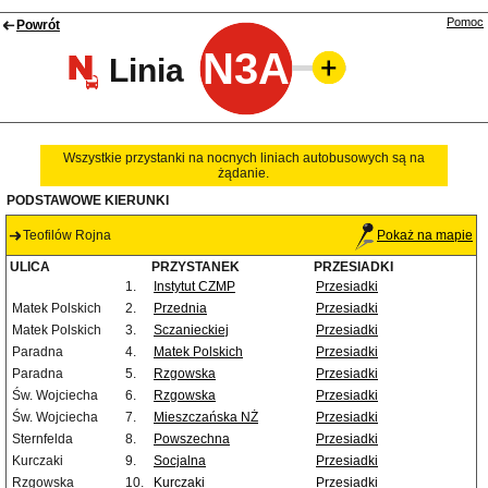
Pomoc
Powrót
N3A
Linia
Wszystkie przystanki na nocnych liniach autobusowych są na
żądanie.
PODSTAWOWE KIERUNKI
Teofilów Rojna
Pokaż na mapie
ULICA
PRZYSTANEK
PRZESIADKI
1.
Instytut CZMP
Przesiadki
Matek Polskich
2.
Przednia
Przesiadki
Matek Polskich
3.
Sczanieckiej
Przesiadki
Paradna
4.
Matek Polskich
Przesiadki
Paradna
5.
Rzgowska
Przesiadki
Św. Wojciecha
6.
Rzgowska
Przesiadki
Św. Wojciecha
7.
Mieszczańska NŻ
Przesiadki
Sternfelda
8.
Powszechna
Przesiadki
Kurczaki
9.
Socjalna
Przesiadki
Rzgowska
10.
Kurczaki
Przesiadki