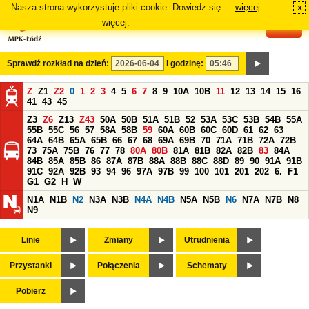
Nasza strona wykorzystuje pliki cookie. Dowiedz się
więcej
x
#
więcej.
Sprawdź rozkład na dzień:
i godzinę:
Z
Z1
Z2
0
1
2
3
4
5
6
7
8
9
10A
10B
11
12
13
14
15
16
41
43
45
Z3
Z6
Z13
Z43
50A
50B
51A
51B
52
53A
53C
53B
54B
55A
55B
55C
56
57
58A
58B
59
60A
60B
60C
60D
61
62
63
64A
64B
65A
65B
66
67
68
69A
69B
70
71A
71B
72A
72B
73
75A
75B
76
77
78
80A
80B
81A
81B
82A
82B
83
84A
84B
85A
85B
86
87A
87B
88A
88B
88C
88D
89
90
91A
91B
91C
92A
92B
93
94
96
97A
97B
99
100
101
201
202
6.
F1
G1
G2
H
W
N1A
N1B
N2
N3A
N3B
N4A
N4B
N5A
N5B
N6
N7A
N7B
N8
N9
Linie
Zmiany
Utrudnienia
Przystanki
Połączenia
Schematy
Pobierz