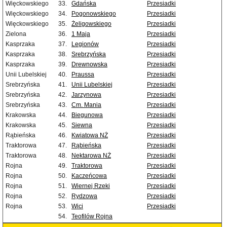
Więckowskiego
33.
Gdańska
Przesiadki
Więckowskiego
34.
Pogonowskiego
Przesiadki
Więckowskiego
35.
Żeligowskiego
Przesiadki
Zielona
36.
1 Maja
Przesiadki
Kasprzaka
37.
Legionów
Przesiadki
Kasprzaka
38.
Srebrzyńska
Przesiadki
Kasprzaka
39.
Drewnowska
Przesiadki
Unii Lubelskiej
40.
Praussa
Przesiadki
Srebrzyńska
41.
Unii Lubelskiej
Przesiadki
Srebrzyńska
42.
Jarzynowa
Przesiadki
Srebrzyńska
43.
Cm. Mania
Przesiadki
Krakowska
44.
Biegunowa
Przesiadki
Krakowska
45.
Siewna
Przesiadki
Rąbieńska
46.
Kwiatowa NŻ
Przesiadki
Traktorowa
47.
Rąbieńska
Przesiadki
Traktorowa
48.
Nektarowa NŻ
Przesiadki
Rojna
49.
Traktorowa
Przesiadki
Rojna
50.
Kaczeńcowa
Przesiadki
Rojna
51.
Wiernej Rzeki
Przesiadki
Rojna
52.
Rydzowa
Przesiadki
Rojna
53.
Wici
Przesiadki
54.
Teofilów Rojna