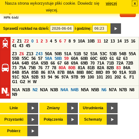
Nasza strona wykorzystuje pliki cookie. Dowiedz się
więcej
x
#
więcej.
Sprawdź rozkład na dzień:
i godzinę:
Z
Z1
Z2
0
1
2
3
4
5
6
7
8
9
10A
10B
11
12
13
14
15
16
41
43
45
Z3
Z6
Z13
Z43
50A
50B
51A
51B
52
53A
53C
53B
54B
55A
55B
55C
56
57
58A
58B
59
60A
60B
60C
60D
61
62
63
64A
64B
65A
65B
66
67
68
69A
69B
70
71A
71B
72A
72B
73
75A
75B
76
77
78
80A
80B
81A
81B
82A
82B
83
84A
84B
85A
85B
86
87A
87B
88A
88B
88C
88D
89
90
91A
91B
91C
92A
92B
93
94
96
97A
97B
99
100
101
201
202
6.
F1
G1
G2
H
W
N1A
N1B
N2
N3A
N3B
N4A
N4B
N5A
N5B
N6
N7A
N7B
N8
N9
Linie
Zmiany
Utrudnienia
Przystanki
Połączenia
Schematy
Pobierz