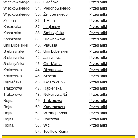
Więckowskiego
33.
Gdańska
Przesiadki
Więckowskiego
34.
Pogonowskiego
Przesiadki
Więckowskiego
35.
Żeligowskiego
Przesiadki
Zielona
36.
1 Maja
Przesiadki
Kasprzaka
37.
Legionów
Przesiadki
Kasprzaka
38.
Srebrzyńska
Przesiadki
Kasprzaka
39.
Drewnowska
Przesiadki
Unii Lubelskiej
40.
Praussa
Przesiadki
Srebrzyńska
41.
Unii Lubelskiej
Przesiadki
Srebrzyńska
42.
Jarzynowa
Przesiadki
Srebrzyńska
43.
Cm. Mania
Przesiadki
Krakowska
44.
Biegunowa
Przesiadki
Krakowska
45.
Siewna
Przesiadki
Rąbieńska
46.
Kwiatowa NŻ
Przesiadki
Traktorowa
47.
Rąbieńska
Przesiadki
Traktorowa
48.
Nektarowa NŻ
Przesiadki
Rojna
49.
Traktorowa
Przesiadki
Rojna
50.
Kaczeńcowa
Przesiadki
Rojna
51.
Wiernej Rzeki
Przesiadki
Rojna
52.
Rydzowa
Przesiadki
Rojna
53.
Wici
Przesiadki
54.
Teofilów Rojna