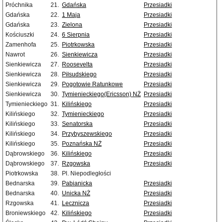
Próchnika
21.
Gdańska
Przesiadki
Gdańska
22.
1 Maja
Przesiadki
Gdańska
23.
Zielona
Przesiadki
Kościuszki
24.
6 Sierpnia
Przesiadki
Zamenhofa
25.
Piotrkowska
Przesiadki
Nawrot
26.
Sienkiewicza
Przesiadki
Sienkiewicza
27.
Roosevelta
Przesiadki
Sienkiewicza
28.
Piłsudskiego
Przesiadki
Sienkiewicza
29.
Pogotowie Ratunkowe
Przesiadki
Sienkiewicza
30.
Tymienieckiego(Ericsson) NŻ
Przesiadki
Tymienieckiego
31.
Kilińskiego
Przesiadki
Kilińskiego
32.
Tymienieckiego
Przesiadki
Kilińskiego
33.
Senatorska
Przesiadki
Kilińskiego
34.
Przybyszewskiego
Przesiadki
Kilińskiego
35.
Poznańska NŻ
Przesiadki
Dąbrowskiego
36.
Kilińskiego
Przesiadki
Dąbrowskiego
37.
Rzgowska
Przesiadki
Piotrkowska
38.
Pl. Niepodległości
Bednarska
39.
Pabianicka
Przesiadki
Bednarska
40.
Unicka NŻ
Przesiadki
Rzgowska
41.
Lecznicza
Przesiadki
Broniewskiego
42.
Kilińskiego
Przesiadki