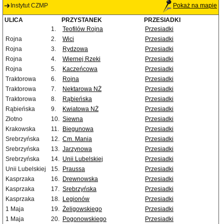
Instytut CZMP
Pokaż na mapie
ULICA
PRZYSTANEK
PRZESIADKI
1.
Teofilów Rojna
Przesiadki
Rojna
2.
Wici
Przesiadki
Rojna
3.
Rydzowa
Przesiadki
Rojna
4.
Wiernej Rzeki
Przesiadki
Rojna
5.
Kaczeńcowa
Przesiadki
Traktorowa
6.
Rojna
Przesiadki
Traktorowa
7.
Nektarowa NŻ
Przesiadki
Traktorowa
8.
Rąbieńska
Przesiadki
Rąbieńska
9.
Kwiatowa NŻ
Przesiadki
Złotno
10.
Siewna
Przesiadki
Krakowska
11.
Biegunowa
Przesiadki
Srebrzyńska
12.
Cm. Mania
Przesiadki
Srebrzyńska
13.
Jarzynowa
Przesiadki
Srebrzyńska
14.
Unii Lubelskiej
Przesiadki
Unii Lubelskiej
15.
Praussa
Przesiadki
Kasprzaka
16.
Drewnowska
Przesiadki
Kasprzaka
17.
Srebrzyńska
Przesiadki
Kasprzaka
18.
Legionów
Przesiadki
1 Maja
19.
Żeligowskiego
Przesiadki
1 Maja
20.
Pogonowskiego
Przesiadki