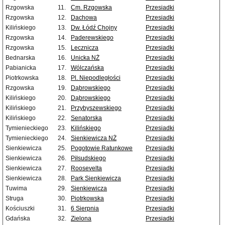
Rzgowska
11.
Cm. Rzgowska
Przesiadki
Rzgowska
12.
Dachowa
Przesiadki
Kilińskiego
13.
Dw. Łódź Chojny
Przesiadki
Rzgowska
14.
Paderewskiego
Przesiadki
Rzgowska
15.
Lecznicza
Przesiadki
Bednarska
16.
Unicka NŻ
Przesiadki
Pabianicka
17.
Wólczańska
Przesiadki
Piotrkowska
18.
Pl. Niepodległości
Przesiadki
Rzgowska
19.
Dąbrowskiego
Przesiadki
Kilińskiego
20.
Dąbrowskiego
Przesiadki
Kilińskiego
21.
Przybyszewskiego
Przesiadki
Kilińskiego
22.
Senatorska
Przesiadki
Tymienieckiego
23.
Kilińskiego
Przesiadki
Tymienieckiego
24.
Sienkiewicza NŻ
Przesiadki
Sienkiewicza
25.
Pogotowie Ratunkowe
Przesiadki
Sienkiewicza
26.
Piłsudskiego
Przesiadki
Sienkiewicza
27.
Roosevelta
Przesiadki
Sienkiewicza
28.
Park Sienkiewicza
Przesiadki
Tuwima
29.
Sienkiewicza
Przesiadki
Struga
30.
Piotrkowska
Przesiadki
Kościuszki
31.
6 Sierpnia
Przesiadki
Gdańska
32.
Zielona
Przesiadki