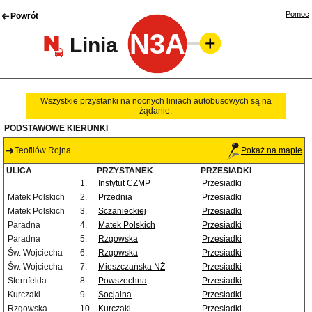
Pomoc
Powrót
N3A
Linia
Wszystkie przystanki na nocnych liniach autobusowych są na
żądanie.
PODSTAWOWE KIERUNKI
Teofilów Rojna
Pokaż na mapie
ULICA
PRZYSTANEK
PRZESIADKI
1.
Instytut CZMP
Przesiadki
Matek Polskich
2.
Przednia
Przesiadki
Matek Polskich
3.
Sczanieckiej
Przesiadki
Paradna
4.
Matek Polskich
Przesiadki
Paradna
5.
Rzgowska
Przesiadki
Św. Wojciecha
6.
Rzgowska
Przesiadki
Św. Wojciecha
7.
Mieszczańska NŻ
Przesiadki
Sternfelda
8.
Powszechna
Przesiadki
Kurczaki
9.
Socjalna
Przesiadki
Rzgowska
10.
Kurczaki
Przesiadki