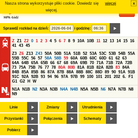
Nasza strona wykorzystuje pliki cookie. Dowiedz się
więcej
x
#
więcej.
Sprawdź rozkład na dzień:
i godzinę:
Z
Z1
Z2
0
1
2
3
4
5
6
7
8
9
10A
10B
11
12
13
14
15
16
41
43
45
Z3
Z6
Z13
Z43
50A
50B
51A
51B
52
53A
53C
53B
54B
55A
55B
55C
56
57
58A
58B
59
60A
60B
60C
60D
61
62
63
64A
64B
65A
65B
66
67
68
69A
69B
70
71A
71B
72A
72B
73
75A
75B
76
77
78
80A
80B
81A
81B
82A
82B
83
84A
84B
85A
85B
86
87A
87B
88A
88B
88C
88D
89
90
91A
91B
91C
92A
92B
93
94
96
97A
97B
99
100
101
201
202
6.
F1
G1
G2
H
W
N1A
N1B
N2
N3A
N3B
N4A
N4B
N5A
N5B
N6
N7A
N7B
N8
N9
Linie
Zmiany
Utrudnienia
Przystanki
Połączenia
Schematy
Pobierz