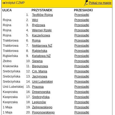
Instytut CZMP
Pokaż na mapie
ULICA
PRZYSTANEK
PRZESIADKI
1.
Teofilów Rojna
Przesiadki
Rojna
2.
Wici
Przesiadki
Rojna
3.
Rydzowa
Przesiadki
Rojna
4.
Wiernej Rzeki
Przesiadki
Rojna
5.
Kaczeńcowa
Przesiadki
Traktorowa
6.
Rojna
Przesiadki
Traktorowa
7.
Nektarowa NŻ
Przesiadki
Traktorowa
8.
Rąbieńska
Przesiadki
Rąbieńska
9.
Kwiatowa NŻ
Przesiadki
Złotno
10.
Siewna
Przesiadki
Krakowska
11.
Biegunowa
Przesiadki
Srebrzyńska
12.
Cm. Mania
Przesiadki
Srebrzyńska
13.
Jarzynowa
Przesiadki
Srebrzyńska
14.
Unii Lubelskiej
Przesiadki
Unii Lubelskiej
15.
Praussa
Przesiadki
Kasprzaka
16.
Drewnowska
Przesiadki
Kasprzaka
17.
Srebrzyńska
Przesiadki
Kasprzaka
18.
Legionów
Przesiadki
1 Maja
19.
Żeligowskiego
Przesiadki
1 Maja
20.
Pogonowskiego
Przesiadki