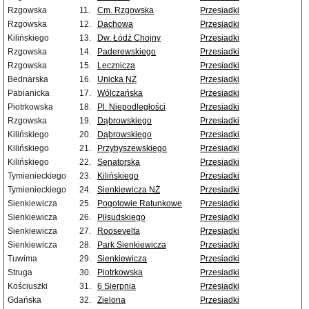
Rzgowska
11.
Cm. Rzgowska
Przesiadki
Rzgowska
12.
Dachowa
Przesiadki
Kilińskiego
13.
Dw. Łódź Chojny
Przesiadki
Rzgowska
14.
Paderewskiego
Przesiadki
Rzgowska
15.
Lecznicza
Przesiadki
Bednarska
16.
Unicka NŻ
Przesiadki
Pabianicka
17.
Wólczańska
Przesiadki
Piotrkowska
18.
Pl. Niepodległości
Przesiadki
Rzgowska
19.
Dąbrowskiego
Przesiadki
Kilińskiego
20.
Dąbrowskiego
Przesiadki
Kilińskiego
21.
Przybyszewskiego
Przesiadki
Kilińskiego
22.
Senatorska
Przesiadki
Tymienieckiego
23.
Kilińskiego
Przesiadki
Tymienieckiego
24.
Sienkiewicza NŻ
Przesiadki
Sienkiewicza
25.
Pogotowie Ratunkowe
Przesiadki
Sienkiewicza
26.
Piłsudskiego
Przesiadki
Sienkiewicza
27.
Roosevelta
Przesiadki
Sienkiewicza
28.
Park Sienkiewicza
Przesiadki
Tuwima
29.
Sienkiewicza
Przesiadki
Struga
30.
Piotrkowska
Przesiadki
Kościuszki
31.
6 Sierpnia
Przesiadki
Gdańska
32.
Zielona
Przesiadki