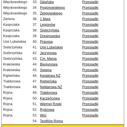
Więckowskiego
33.
Gdańska
Przesiadki
Więckowskiego
34.
Pogonowskiego
Przesiadki
Więckowskiego
35.
Żeligowskiego
Przesiadki
Zielona
36.
1 Maja
Przesiadki
Kasprzaka
37.
Legionów
Przesiadki
Kasprzaka
38.
Srebrzyńska
Przesiadki
Kasprzaka
39.
Drewnowska
Przesiadki
Unii Lubelskiej
40.
Praussa
Przesiadki
Srebrzyńska
41.
Unii Lubelskiej
Przesiadki
Srebrzyńska
42.
Jarzynowa
Przesiadki
Srebrzyńska
43.
Cm. Mania
Przesiadki
Krakowska
44.
Biegunowa
Przesiadki
Krakowska
45.
Siewna
Przesiadki
Rąbieńska
46.
Kwiatowa NŻ
Przesiadki
Traktorowa
47.
Rąbieńska
Przesiadki
Traktorowa
48.
Nektarowa NŻ
Przesiadki
Rojna
49.
Traktorowa
Przesiadki
Rojna
50.
Kaczeńcowa
Przesiadki
Rojna
51.
Wiernej Rzeki
Przesiadki
Rojna
52.
Rydzowa
Przesiadki
Rojna
53.
Wici
Przesiadki
54.
Teofilów Rojna