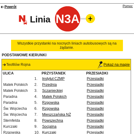
Pomoc
Powrót
N3A
Linia
Wszystkie przystanki na nocnych liniach autobusowych są na
żądanie.
PODSTAWOWE KIERUNKI
Teofilów Rojna
Pokaż na mapie
ULICA
PRZYSTANEK
PRZESIADKI
1.
Instytut CZMP
Przesiadki
Matek Polskich
2.
Przednia
Przesiadki
Matek Polskich
3.
Sczanieckiej
Przesiadki
Paradna
4.
Matek Polskich
Przesiadki
Paradna
5.
Rzgowska
Przesiadki
Św. Wojciecha
6.
Rzgowska
Przesiadki
Św. Wojciecha
7.
Mieszczańska NŻ
Przesiadki
Sternfelda
8.
Powszechna
Przesiadki
Kurczaki
9.
Socjalna
Przesiadki
Rzgowska
10.
Kurczaki
Przesiadki