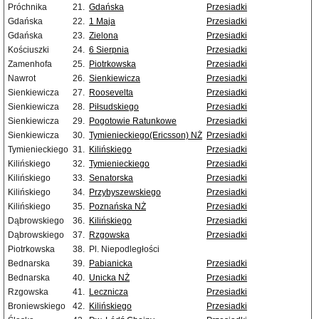
Próchnika
21.
Gdańska
Przesiadki
Gdańska
22.
1 Maja
Przesiadki
Gdańska
23.
Zielona
Przesiadki
Kościuszki
24.
6 Sierpnia
Przesiadki
Zamenhofa
25.
Piotrkowska
Przesiadki
Nawrot
26.
Sienkiewicza
Przesiadki
Sienkiewicza
27.
Roosevelta
Przesiadki
Sienkiewicza
28.
Piłsudskiego
Przesiadki
Sienkiewicza
29.
Pogotowie Ratunkowe
Przesiadki
Sienkiewicza
30.
Tymienieckiego(Ericsson) NŻ
Przesiadki
Tymienieckiego
31.
Kilińskiego
Przesiadki
Kilińskiego
32.
Tymienieckiego
Przesiadki
Kilińskiego
33.
Senatorska
Przesiadki
Kilińskiego
34.
Przybyszewskiego
Przesiadki
Kilińskiego
35.
Poznańska NŻ
Przesiadki
Dąbrowskiego
36.
Kilińskiego
Przesiadki
Dąbrowskiego
37.
Rzgowska
Przesiadki
Piotrkowska
38.
Pl. Niepodległości
Bednarska
39.
Pabianicka
Przesiadki
Bednarska
40.
Unicka NŻ
Przesiadki
Rzgowska
41.
Lecznicza
Przesiadki
Broniewskiego
42.
Kilińskiego
Przesiadki