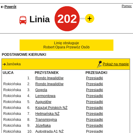
Pomoc
Powrót
202
Linia
Linię obsługuje
Robert Opara Przewóz Osób
PODSTAWOWE KIERUNKI
Janówka
Pokaż na mapie
ULICA
PRZYSTANEK
PRZESIADKI
1.
Rondo Inwalidów
Przesiadki
Rokicińska
2.
Rondo Inwalidów
Przesiadki
Rokicińska
3.
Gogola
Przesiadki
Rokicińska
4.
Lermontowa
Przesiadki
Rokicińska
5.
Augustów
Przesiadki
Rokicińska
6.
Książąt Polskich NŻ
Przesiadki
Rokicińska
7.
Hetmańska NŻ
Przesiadki
Rokicińska
8.
Transmisyjna
Przesiadki
Rokicińska
9.
Józefiaka
Przesiadki
Rokicińska
10.
Autostrada A1 NŻ
Przesiadki