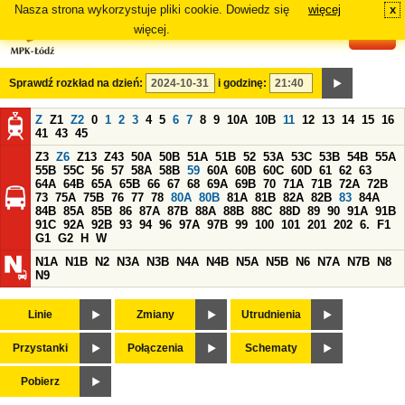
Nasza strona wykorzystuje pliki cookie. Dowiedz się
więcej
x
#
więcej.
Sprawdź rozkład na dzień:
i godzinę:
Z
Z1
Z2
0
1
2
3
4
5
6
7
8
9
10A
10B
11
12
13
14
15
16
41
43
45
Z3
Z6
Z13
Z43
50A
50B
51A
51B
52
53A
53C
53B
54B
55A
55B
55C
56
57
58A
58B
59
60A
60B
60C
60D
61
62
63
64A
64B
65A
65B
66
67
68
69A
69B
70
71A
71B
72A
72B
73
75A
75B
76
77
78
80A
80B
81A
81B
82A
82B
83
84A
84B
85A
85B
86
87A
87B
88A
88B
88C
88D
89
90
91A
91B
91C
92A
92B
93
94
96
97A
97B
99
100
101
201
202
6.
F1
G1
G2
H
W
N1A
N1B
N2
N3A
N3B
N4A
N4B
N5A
N5B
N6
N7A
N7B
N8
N9
Linie
Zmiany
Utrudnienia
Przystanki
Połączenia
Schematy
Pobierz