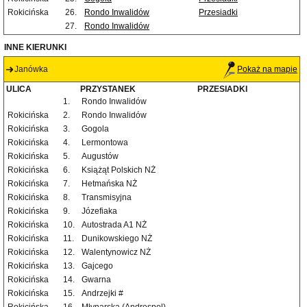
Rokicińska
26.
Rondo Inwalidów
Przesiadki
27.
Rondo Inwalidów
INNE KIERUNKI
Janówka
Pokaż na mapie
ULICA
PRZYSTANEK
PRZESIADKI
1.
Rondo Inwalidów
Rokicińska
2.
Rondo Inwalidów
Rokicińska
3.
Gogola
Rokicińska
4.
Lermontowa
Rokicińska
5.
Augustów
Rokicińska
6.
Książąt Polskich NŻ
Rokicińska
7.
Hetmańska NŻ
Rokicińska
8.
Transmisyjna
Rokicińska
9.
Józefiaka
Rokicińska
10.
Autostrada A1 NŻ
Rokicińska
11.
Dunikowskiego NŻ
Rokicińska
12.
Walentynowicz NŻ
Rokicińska
13.
Gajcego
Rokicińska
14.
Gwarna
Rokicińska
15.
Andrzejki #