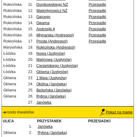
Rokicińska
11.
Dunikowskiego NŻ
Przesiadki
Rokicińska
12.
Walentynowicz NŻ
Przesiadki
Rokicińska
13.
Gajcego
Przesiadki
Rokicińska
14.
Gwarna
Przesiadki
Rokicińska
15.
Andrzejki #
Przesiadki
Rokicińska
16.
Młynarska (Andrespol)
Przesiadki
Rokicińska
17.
Prosta (Andrespol)
Przesiadki
Marysińska
18.
Rokicińska (Andrespol)
Łódzka
19.
Nowa (Justynów)
Łódzka
20.
Malinowa (Justynów)
Łódzka
21.
Ciesielskiego (Justynów)
Łódzka
22.
Główna (Justynów)
Główna
23.
1 Maja (Justynów)
Główna
24.
Okólna (Janówka)
Główna
25.
Bedońska (Janówka)
Główna
26.
Rybna (Janówka)
27.
Janówka
rondo Inwalidów
Pokaż na mapie
ULICA
PRZYSTANEK
PRZESIADKI
1.
Janówka
Główna
2.
Rybna (Janówka)