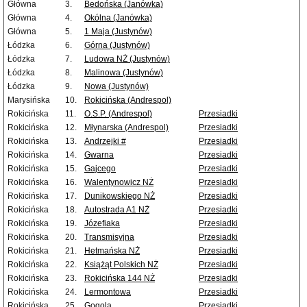
Główna
3.
Bedońska (Janówka)
Główna
4.
Okólna (Janówka)
Główna
5.
1 Maja (Justynów)
Łódzka
6.
Górna (Justynów)
Łódzka
7.
Ludowa NŻ (Justynów)
Łódzka
8.
Malinowa (Justynów)
Łódzka
9.
Nowa (Justynów)
Marysińska
10.
Rokicińska (Andrespol)
Rokicińska
11.
O.S.P. (Andrespol)
Przesiadki
Rokicińska
12.
Młynarska (Andrespol)
Przesiadki
Rokicińska
13.
Andrzejki #
Przesiadki
Rokicińska
14.
Gwarna
Przesiadki
Rokicińska
15.
Gajcego
Przesiadki
Rokicińska
16.
Walentynowicz NŻ
Przesiadki
Rokicińska
17.
Dunikowskiego NŻ
Przesiadki
Rokicińska
18.
Autostrada A1 NŻ
Przesiadki
Rokicińska
19.
Józefiaka
Przesiadki
Rokicińska
20.
Transmisyjna
Przesiadki
Rokicińska
21.
Hetmańska NŻ
Przesiadki
Rokicińska
22.
Książąt Polskich NŻ
Przesiadki
Rokicińska
23.
Rokicińska 144 NŻ
Przesiadki
Rokicińska
24.
Lermontowa
Przesiadki
Rokicińska
25.
Gogola
Przesiadki