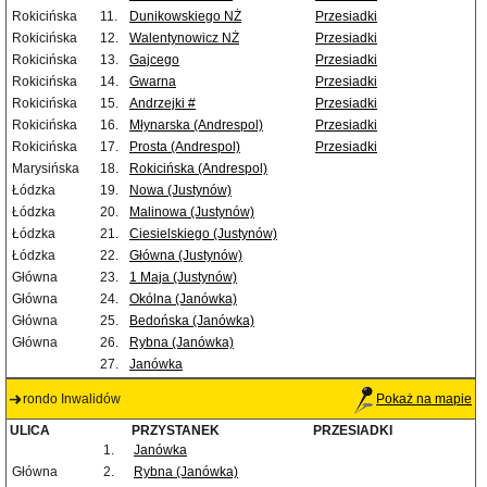
Rokicińska
11.
Dunikowskiego NŻ
Przesiadki
Rokicińska
12.
Walentynowicz NŻ
Przesiadki
Rokicińska
13.
Gajcego
Przesiadki
Rokicińska
14.
Gwarna
Przesiadki
Rokicińska
15.
Andrzejki #
Przesiadki
Rokicińska
16.
Młynarska (Andrespol)
Przesiadki
Rokicińska
17.
Prosta (Andrespol)
Przesiadki
Marysińska
18.
Rokicińska (Andrespol)
Łódzka
19.
Nowa (Justynów)
Łódzka
20.
Malinowa (Justynów)
Łódzka
21.
Ciesielskiego (Justynów)
Łódzka
22.
Główna (Justynów)
Główna
23.
1 Maja (Justynów)
Główna
24.
Okólna (Janówka)
Główna
25.
Bedońska (Janówka)
Główna
26.
Rybna (Janówka)
27.
Janówka
rondo Inwalidów
Pokaż na mapie
ULICA
PRZYSTANEK
PRZESIADKI
1.
Janówka
Główna
2.
Rybna (Janówka)