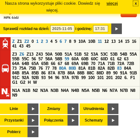
Nasza strona wykorzystuje pliki cookie. Dowiedz się
więcej
x
#
więcej.
Sprawdź rozkład na dzień:
i godzinę:
Z
Z1
Z2
0
1
2
3
4
5
6
7
8
9
10A
10B
11
12
13
14
15
16
41
43
45
Z3
Z6
Z13
Z43
50A
50B
51A
51B
52
53A
53C
53B
54B
55A
55B
55C
56
57
58A
58B
59
60A
60B
60C
60D
61
62
63
64A
64B
65A
65B
66
67
68
69A
69B
70
71A
71B
72A
72B
73
75A
75B
76
77
78
80A
80B
81A
81B
82A
82B
83
84A
84B
85A
85B
86
87A
87B
88A
88B
88C
88D
89
90
91A
91B
91C
92A
92B
93
94
96
97A
97B
99
100
101
201
202
6.
F1
G1
G2
H
W
N1A
N1B
N2
N3A
N3B
N4A
N4B
N5A
N5B
N6
N7A
N7B
N8
N9
Linie
Zmiany
Utrudnienia
Przystanki
Połączenia
Schematy
Pobierz