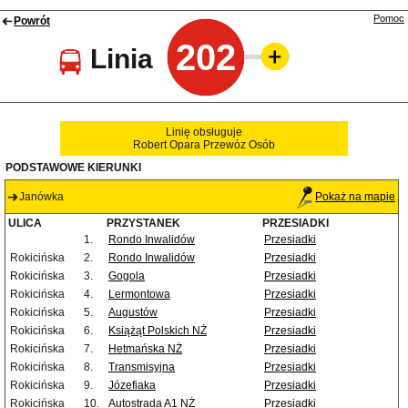
Pomoc
Powrót
202
Linia
Linię obsługuje
Robert Opara Przewóz Osób
PODSTAWOWE KIERUNKI
Janówka
Pokaż na mapie
ULICA
PRZYSTANEK
PRZESIADKI
1.
Rondo Inwalidów
Przesiadki
Rokicińska
2.
Rondo Inwalidów
Przesiadki
Rokicińska
3.
Gogola
Przesiadki
Rokicińska
4.
Lermontowa
Przesiadki
Rokicińska
5.
Augustów
Przesiadki
Rokicińska
6.
Książąt Polskich NŻ
Przesiadki
Rokicińska
7.
Hetmańska NŻ
Przesiadki
Rokicińska
8.
Transmisyjna
Przesiadki
Rokicińska
9.
Józefiaka
Przesiadki
Rokicińska
10.
Autostrada A1 NŻ
Przesiadki