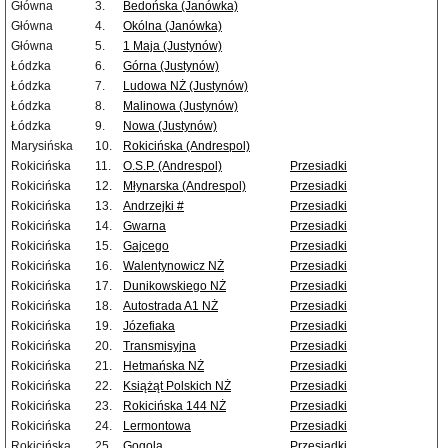
Główna
3.
Bedońska (Janówka)
Główna
4.
Okólna (Janówka)
Główna
5.
1 Maja (Justynów)
Łódzka
6.
Górna (Justynów)
Łódzka
7.
Ludowa NŻ (Justynów)
Łódzka
8.
Malinowa (Justynów)
Łódzka
9.
Nowa (Justynów)
Marysińska
10.
Rokicińska (Andrespol)
Rokicińska
11.
O.S.P. (Andrespol)
Przesiadki
Rokicińska
12.
Młynarska (Andrespol)
Przesiadki
Rokicińska
13.
Andrzejki #
Przesiadki
Rokicińska
14.
Gwarna
Przesiadki
Rokicińska
15.
Gajcego
Przesiadki
Rokicińska
16.
Walentynowicz NŻ
Przesiadki
Rokicińska
17.
Dunikowskiego NŻ
Przesiadki
Rokicińska
18.
Autostrada A1 NŻ
Przesiadki
Rokicińska
19.
Józefiaka
Przesiadki
Rokicińska
20.
Transmisyjna
Przesiadki
Rokicińska
21.
Hetmańska NŻ
Przesiadki
Rokicińska
22.
Książąt Polskich NŻ
Przesiadki
Rokicińska
23.
Rokicińska 144 NŻ
Przesiadki
Rokicińska
24.
Lermontowa
Przesiadki
Rokicińska
25.
Gogola
Przesiadki