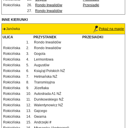
Rokicińska
26.
Rondo Inwalidów
Przesiadki
27.
Rondo Inwalidów
INNE KIERUNKI
Janówka
Pokaż na mapie
ULICA
PRZYSTANEK
PRZESIADKI
1.
Rondo Inwalidów
Rokicińska
2.
Rondo Inwalidów
Rokicińska
3.
Gogola
Rokicińska
4.
Lermontowa
Rokicińska
5.
Augustów
Rokicińska
6.
Książąt Polskich NŻ
Rokicińska
7.
Hetmańska NŻ
Rokicińska
8.
Transmisyjna
Rokicińska
9.
Józefiaka
Rokicińska
10.
Autostrada A1 NŻ
Rokicińska
11.
Dunikowskiego NŻ
Rokicińska
12.
Walentynowicz NŻ
Rokicińska
13.
Gajcego
Rokicińska
14.
Gwarna
Rokicińska
15.
Andrzejki #