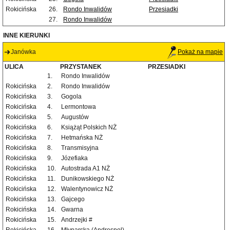
Rokicińska
26.
Rondo Inwalidów
Przesiadki
27.
Rondo Inwalidów
INNE KIERUNKI
Janówka
Pokaż na mapie
ULICA
PRZYSTANEK
PRZESIADKI
1.
Rondo Inwalidów
Rokicińska
2.
Rondo Inwalidów
Rokicińska
3.
Gogola
Rokicińska
4.
Lermontowa
Rokicińska
5.
Augustów
Rokicińska
6.
Książąt Polskich NŻ
Rokicińska
7.
Hetmańska NŻ
Rokicińska
8.
Transmisyjna
Rokicińska
9.
Józefiaka
Rokicińska
10.
Autostrada A1 NŻ
Rokicińska
11.
Dunikowskiego NŻ
Rokicińska
12.
Walentynowicz NŻ
Rokicińska
13.
Gajcego
Rokicińska
14.
Gwarna
Rokicińska
15.
Andrzejki #