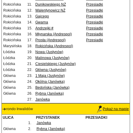
Rokicińska
11.
Dunikowskiego NŻ
Przesiadki
Rokicińska
12.
Walentynowicz NŻ
Przesiadki
Rokicińska
13.
Gajcego
Przesiadki
Rokicińska
14.
Gwarna
Przesiadki
Rokicińska
15.
Andrzejki #
Przesiadki
Rokicińska
16.
Młynarska (Andrespol)
Przesiadki
Rokicińska
17.
Prosta (Andrespol)
Przesiadki
Marysińska
18.
Rokicińska (Andrespol)
Łódzka
19.
Nowa (Justynów)
Łódzka
20.
Malinowa (Justynów)
Łódzka
21.
Ciesielskiego (Justynów)
Łódzka
22.
Główna (Justynów)
Główna
23.
1 Maja (Justynów)
Główna
24.
Okólna (Janówka)
Główna
25.
Bedońska (Janówka)
Główna
26.
Rybna (Janówka)
27.
Janówka
rondo Inwalidów
Pokaż na mapie
ULICA
PRZYSTANEK
PRZESIADKI
1.
Janówka
Główna
2.
Rybna (Janówka)