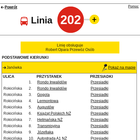
Pomoc
Powrót
202
Linia
Linię obsługuje
Robert Opara Przewóz Osób
PODSTAWOWE KIERUNKI
Janówka
Pokaż na mapie
ULICA
PRZYSTANEK
PRZESIADKI
1.
Rondo Inwalidów
Przesiadki
Rokicińska
2.
Rondo Inwalidów
Przesiadki
Rokicińska
3.
Gogola
Przesiadki
Rokicińska
4.
Lermontowa
Przesiadki
Rokicińska
5.
Augustów
Przesiadki
Rokicińska
6.
Książąt Polskich NŻ
Przesiadki
Rokicińska
7.
Hetmańska NŻ
Przesiadki
Rokicińska
8.
Transmisyjna
Przesiadki
Rokicińska
9.
Józefiaka
Przesiadki
Rokicińska
10.
Autostrada A1 NŻ
Przesiadki