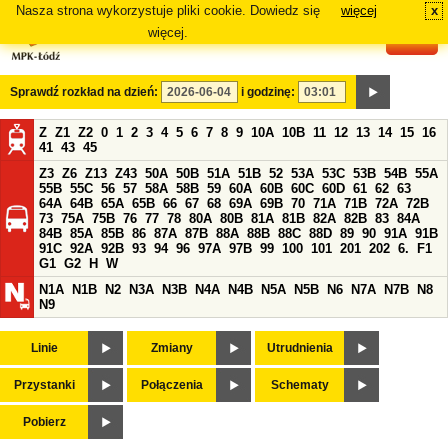
Nasza strona wykorzystuje pliki cookie. Dowiedz się
więcej
x
#
więcej.
Sprawdź rozkład na dzień:
i godzinę:
Z
Z1
Z2
0
1
2
3
4
5
6
7
8
9
10A
10B
11
12
13
14
15
16
41
43
45
Z3
Z6
Z13
Z43
50A
50B
51A
51B
52
53A
53C
53B
54B
55A
55B
55C
56
57
58A
58B
59
60A
60B
60C
60D
61
62
63
64A
64B
65A
65B
66
67
68
69A
69B
70
71A
71B
72A
72B
73
75A
75B
76
77
78
80A
80B
81A
81B
82A
82B
83
84A
84B
85A
85B
86
87A
87B
88A
88B
88C
88D
89
90
91A
91B
91C
92A
92B
93
94
96
97A
97B
99
100
101
201
202
6.
F1
G1
G2
H
W
N1A
N1B
N2
N3A
N3B
N4A
N4B
N5A
N5B
N6
N7A
N7B
N8
N9
Linie
Zmiany
Utrudnienia
Przystanki
Połączenia
Schematy
Pobierz