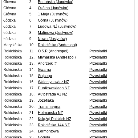
Główna
3.
Bedońska (Janówka)
Główna
4.
Okólna (Janówka)
Główna
5.
1 Maja (Justynów)
Łódzka
6.
Górna (Justynów)
Łódzka
7.
Ludowa NŻ (Justynów)
Łódzka
8.
Malinowa (Justynów)
Łódzka
9.
Nowa (Justynów)
Marysińska
10.
Rokicińska (Andrespol)
Rokicińska
11.
O.S.P. (Andrespol)
Przesiadki
Rokicińska
12.
Młynarska (Andrespol)
Przesiadki
Rokicińska
13.
Andrzejki #
Przesiadki
Rokicińska
14.
Gwarna
Przesiadki
Rokicińska
15.
Gajcego
Przesiadki
Rokicińska
16.
Walentynowicz NŻ
Przesiadki
Rokicińska
17.
Dunikowskiego NŻ
Przesiadki
Rokicińska
18.
Autostrada A1 NŻ
Przesiadki
Rokicińska
19.
Józefiaka
Przesiadki
Rokicińska
20.
Transmisyjna
Przesiadki
Rokicińska
21.
Hetmańska NŻ
Przesiadki
Rokicińska
22.
Książąt Polskich NŻ
Przesiadki
Rokicińska
23.
Rokicińska 144 NŻ
Przesiadki
Rokicińska
24.
Lermontowa
Przesiadki
Rokicińska
25.
Gogola
Przesiadki