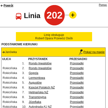
Pomoc
Powrót
202
Linia
Linię obsługuje
Robert Opara Przewóz Osób
PODSTAWOWE KIERUNKI
Janówka
Pokaż na mapie
ULICA
PRZYSTANEK
PRZESIADKI
1.
Rondo Inwalidów
Przesiadki
Rokicińska
2.
Rondo Inwalidów
Przesiadki
Rokicińska
3.
Gogola
Przesiadki
Rokicińska
4.
Lermontowa
Przesiadki
Rokicińska
5.
Augustów
Przesiadki
Rokicińska
6.
Książąt Polskich NŻ
Przesiadki
Rokicińska
7.
Hetmańska NŻ
Przesiadki
Rokicińska
8.
Transmisyjna
Przesiadki
Rokicińska
9.
Józefiaka
Przesiadki
Rokicińska
10.
Autostrada A1 NŻ
Przesiadki