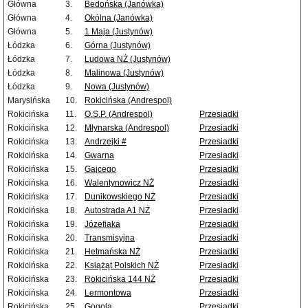
Główna
3.
Bedońska (Janówka)
Główna
4.
Okólna (Janówka)
Główna
5.
1 Maja (Justynów)
Łódzka
6.
Górna (Justynów)
Łódzka
7.
Ludowa NŻ (Justynów)
Łódzka
8.
Malinowa (Justynów)
Łódzka
9.
Nowa (Justynów)
Marysińska
10.
Rokicińska (Andrespol)
Rokicińska
11.
O.S.P. (Andrespol)
Przesiadki
Rokicińska
12.
Młynarska (Andrespol)
Przesiadki
Rokicińska
13.
Andrzejki #
Przesiadki
Rokicińska
14.
Gwarna
Przesiadki
Rokicińska
15.
Gajcego
Przesiadki
Rokicińska
16.
Walentynowicz NŻ
Przesiadki
Rokicińska
17.
Dunikowskiego NŻ
Przesiadki
Rokicińska
18.
Autostrada A1 NŻ
Przesiadki
Rokicińska
19.
Józefiaka
Przesiadki
Rokicińska
20.
Transmisyjna
Przesiadki
Rokicińska
21.
Hetmańska NŻ
Przesiadki
Rokicińska
22.
Książąt Polskich NŻ
Przesiadki
Rokicińska
23.
Rokicińska 144 NŻ
Przesiadki
Rokicińska
24.
Lermontowa
Przesiadki
Rokicińska
25.
Gogola
Przesiadki