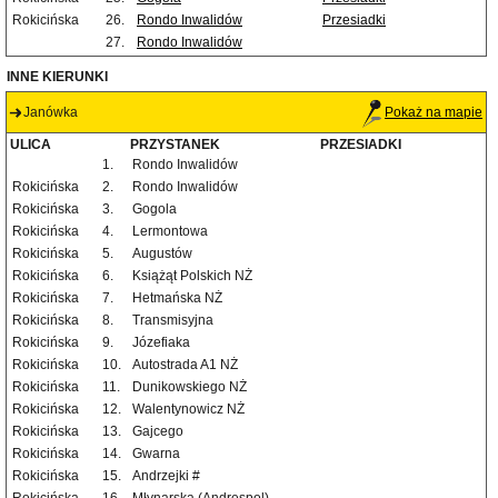
Rokicińska
26.
Rondo Inwalidów
Przesiadki
27.
Rondo Inwalidów
INNE KIERUNKI
Janówka
Pokaż na mapie
ULICA
PRZYSTANEK
PRZESIADKI
1.
Rondo Inwalidów
Rokicińska
2.
Rondo Inwalidów
Rokicińska
3.
Gogola
Rokicińska
4.
Lermontowa
Rokicińska
5.
Augustów
Rokicińska
6.
Książąt Polskich NŻ
Rokicińska
7.
Hetmańska NŻ
Rokicińska
8.
Transmisyjna
Rokicińska
9.
Józefiaka
Rokicińska
10.
Autostrada A1 NŻ
Rokicińska
11.
Dunikowskiego NŻ
Rokicińska
12.
Walentynowicz NŻ
Rokicińska
13.
Gajcego
Rokicińska
14.
Gwarna
Rokicińska
15.
Andrzejki #