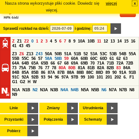
Nasza strona wykorzystuje pliki cookie. Dowiedz się
więcej
x
#
więcej.
Sprawdź rozkład na dzień:
i godzinę:
Z
Z1
Z2
0
1
2
3
4
5
6
7
8
9
10A
10B
11
12
13
14
15
16
41
43
45
Z3
Z6
Z13
Z43
50A
50B
51A
51B
52
53A
53C
53B
54B
55A
55B
55C
56
57
58A
58B
59
60A
60B
60C
60D
61
62
63
64A
64B
65A
65B
66
67
68
69A
69B
70
71A
71B
72A
72B
73
75A
75B
76
77
78
80A
80B
81A
81B
82A
82B
83
84A
84B
85A
85B
86
87A
87B
88A
88B
88C
88D
89
90
91A
91B
91C
92A
92B
93
94
96
97A
97B
99
100
101
201
202
6.
F1
G1
G2
H
W
N1A
N1B
N2
N3A
N3B
N4A
N4B
N5A
N5B
N6
N7A
N7B
N8
N9
Linie
Zmiany
Utrudnienia
Przystanki
Połączenia
Schematy
Pobierz