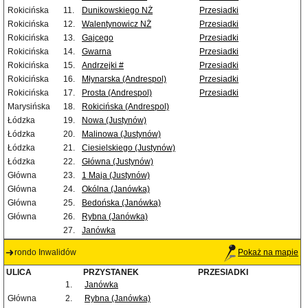
Rokicińska
11.
Dunikowskiego NŻ
Przesiadki
Rokicińska
12.
Walentynowicz NŻ
Przesiadki
Rokicińska
13.
Gajcego
Przesiadki
Rokicińska
14.
Gwarna
Przesiadki
Rokicińska
15.
Andrzejki #
Przesiadki
Rokicińska
16.
Młynarska (Andrespol)
Przesiadki
Rokicińska
17.
Prosta (Andrespol)
Przesiadki
Marysińska
18.
Rokicińska (Andrespol)
Łódzka
19.
Nowa (Justynów)
Łódzka
20.
Malinowa (Justynów)
Łódzka
21.
Ciesielskiego (Justynów)
Łódzka
22.
Główna (Justynów)
Główna
23.
1 Maja (Justynów)
Główna
24.
Okólna (Janówka)
Główna
25.
Bedońska (Janówka)
Główna
26.
Rybna (Janówka)
27.
Janówka
rondo Inwalidów
Pokaż na mapie
ULICA
PRZYSTANEK
PRZESIADKI
1.
Janówka
Główna
2.
Rybna (Janówka)