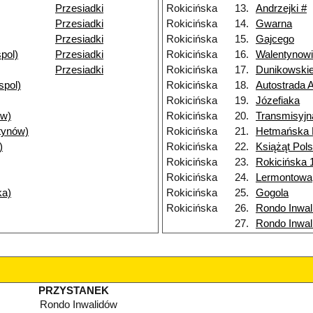
Przesiadki
Rokicińska
13.
Andrzejki #
Przesiadki
Rokicińska
14.
Gwarna
Przesiadki
Rokicińska
15.
Gajcego
pol)
Przesiadki
Rokicińska
16.
Walentynow
Przesiadki
Rokicińska
17.
Dunikowski
spol)
Rokicińska
18.
Autostrada 
Rokicińska
19.
Józefiaka
ów)
Rokicińska
20.
Transmisyjn
tynów)
Rokicińska
21.
Hetmańska
)
Rokicińska
22.
Książąt Pol
Rokicińska
23.
Rokicińska 
Rokicińska
24.
Lermontowa
ka)
Rokicińska
25.
Gogola
Rokicińska
26.
Rondo Inwal
27.
Rondo Inwal
PRZYSTANEK
Rondo Inwalidów