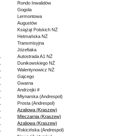
Rondo Inwalidów
Gogola
Lermontowa
Augustów
Książąt Polskich NŻ
Hetmańska NŻ
Transmisyjna
Józefiaka
.
Autostrada A1 NŻ
.
Dunikowskiego NŻ
.
Walentynowicz NŻ
.
Gajcego
.
Gwarna
.
Andrzejki #
.
Młynarska (Andrespol)
.
Prosta (Andrespol)
.
Azaliowa (Kraszew)
.
Mleczarnia (Kraszew)
.
Azaliowa (Kraszew)
.
Rokicińska (Andrespol)