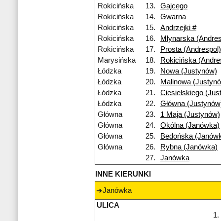
Rokicińska
13.
Gajcego
Rokicińska
14.
Gwarna
Rokicińska
15.
Andrzejki #
Rokicińska
16.
Młynarska (Andres
Rokicińska
17.
Prosta (Andrespol)
Marysińska
18.
Rokicińska (Andre
Łódzka
19.
Nowa (Justynów)
Łódzka
20.
Malinowa (Justyn
Łódzka
21.
Ciesielskiego (Jus
Łódzka
22.
Główna (Justynów
Główna
23.
1 Maja (Justynów)
Główna
24.
Okólna (Janówka)
Główna
25.
Bedońska (Janów
Główna
26.
Rybna (Janówka)
27.
Janówka
INNE KIERUNKI
Janówka
ULICA
1.