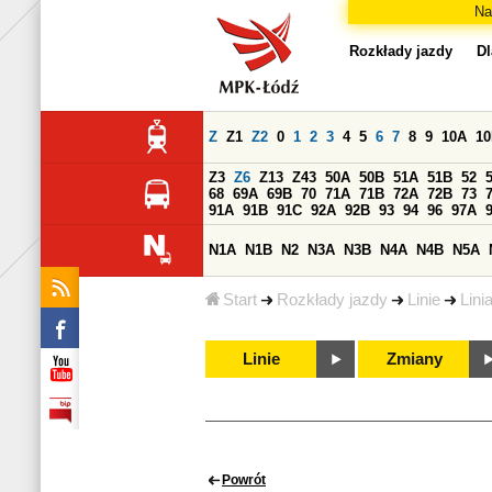
Na
Rozkłady jazdy
Dl
Z
Z1
Z2
0
1
2
3
4
5
6
7
8
9
10A
1
Z3
Z6
Z13
Z43
50A
50B
51A
51B
52
68
69A
69B
70
71A
71B
72A
72B
73
91A
91B
91C
92A
92B
93
94
96
97A
N1A
N1B
N2
N3A
N3B
N4A
N4B
N5A
Start
Rozkłady jazdy
Linie
Lini
Linie
Zmiany
Powrót