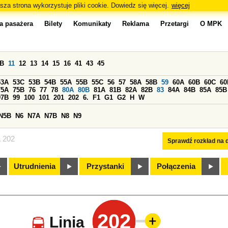
sza strona wykorzystuje pliki cookie. Dowiedz się więcej.
więcej
a pasażera
Bilety
Komunikaty
Reklama
Przetargi
O MPK
0B
11
12
13
14
15
16
41
43
45
53A
53C
53B
54B
55A
55B
55C
56
57
58A
58B
59
60A
60B
60C
60
75A
75B
76
77
78
80A
80B
81A
81B
82A
82B
83
84A
84B
85A
85B
97B
99
100
101
201
202
6.
F1
G1
G2
H
W
N5B
N6
N7A
N7B
N8
N9
a 202
Sprawdź rozkład na d
Utrudnienia
Przystanki
Połączenia
202
Linia