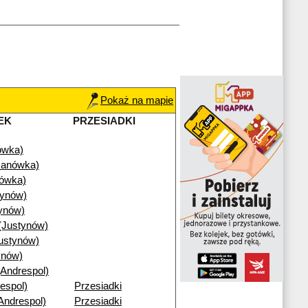
Pokaż na mapie
EK
PRZESIADKI
ówka)
Janówka)
nówka)
tynów)
ynów)
(Justynów)
ustynów)
ynów)
(Andrespol)
espol)
Przesiadki
Andrespol)
Przesiadki