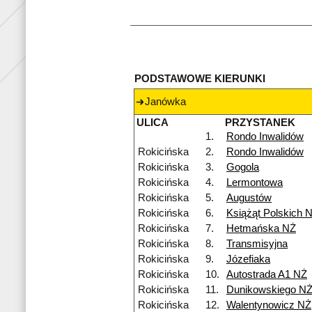
PODSTAWOWE KIERUNKI
Janówka
ULICA
PRZYSTANEK
1.
Rondo Inwalidów
Rokicińska
2.
Rondo Inwalidów
Rokicińska
3.
Gogola
Rokicińska
4.
Lermontowa
Rokicińska
5.
Augustów
Rokicińska
6.
Książąt Polskich 
Rokicińska
7.
Hetmańska NŻ
Rokicińska
8.
Transmisyjna
Rokicińska
9.
Józefiaka
Rokicińska
10.
Autostrada A1 NŻ
Rokicińska
11.
Dunikowskiego N
Rokicińska
12.
Walentynowicz NŻ