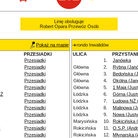
Linię obsługuje
Robert Opara Przewóz Osób
Pokaż na mapie
rondo Inwalidów
PRZESIADKI
ULICA
PRZYSTAN
Przesiadki
1.
Janówka
Przesiadki
Główna
2.
Rybna (Jan
Przesiadki
Główna
3.
Bedońska (
Przesiadki
Główna
4.
Okólna (Ja
Przesiadki
Główna
5.
1 Maja (Jus
NŻ
Przesiadki
Łódzka
6.
Górna (Just
Przesiadki
Łódzka
7.
Ludowa NŻ 
Przesiadki
Łódzka
8.
Malinowa (J
Przesiadki
Łódzka
9.
Nowa (Just
Przesiadki
Marysińska
10.
Rokicińska 
Ż
Przesiadki
Rokicińska
11.
O.S.P. (Andr
Przesiadki
Rokicińska
12.
Młynarska (