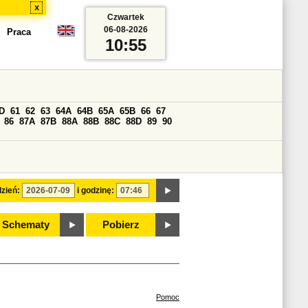
x
Czwartek
06-08-2026
Praca
10:55
D
61
62
63
64A
64B
65A
65B
66
67
86
87A
87B
88A
88B
88C
88D
89
90
zień:
i godzinę:
Schematy
Pobierz
Pomoc