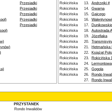
Przesiadki
Rokicińska
13.
Andrzejki #
Przesiadki
Rokicińska
14.
Gwarna
Przesiadki
Rokicińska
15.
Gajcego
pol)
Przesiadki
Rokicińska
16.
Walentynow
Przesiadki
Rokicińska
17.
Dunikowski
spol)
Rokicińska
18.
Autostrada 
Rokicińska
19.
Józefiaka
ów)
Rokicińska
20.
Transmisyjn
tynów)
Rokicińska
21.
Hetmańska
)
Rokicińska
22.
Książąt Pol
Rokicińska
23.
Rokicińska 
Rokicińska
24.
Lermontowa
ka)
Rokicińska
25.
Gogola
Rokicińska
26.
Rondo Inwal
27.
Rondo Inwal
PRZYSTANEK
Rondo Inwalidów