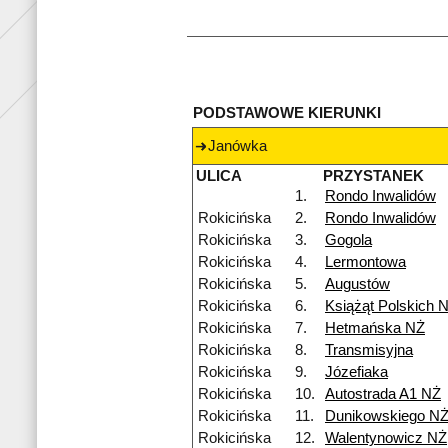
PODSTAWOWE KIERUNKI
Janówka
ULICA
PRZYSTANEK
1.
Rondo Inwalidów
Rokicińska
2.
Rondo Inwalidów
Rokicińska
3.
Gogola
Rokicińska
4.
Lermontowa
Rokicińska
5.
Augustów
Rokicińska
6.
Książąt Polskich 
Rokicińska
7.
Hetmańska NŻ
Rokicińska
8.
Transmisyjna
Rokicińska
9.
Józefiaka
Rokicińska
10.
Autostrada A1 NŻ
Rokicińska
11.
Dunikowskiego N
Rokicińska
12.
Walentynowicz NŻ