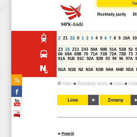
Na
Rozkłady jazdy
Dl
Z
Z1
Z2
0
1
2
3
4
5
6
7
8
9
10A
1
Z3
Z6
Z13
Z43
50A
50B
51A
51B
52
68
69A
69B
70
71A
71B
72A
72B
73
91A
91B
91C
92A
92B
93
94
96
97A
N1A
N1B
N2
N3A
N3B
N4A
N4B
N5A
Start
Rozkłady jazdy
Linie
Lini
Linie
Zmiany
Powrót