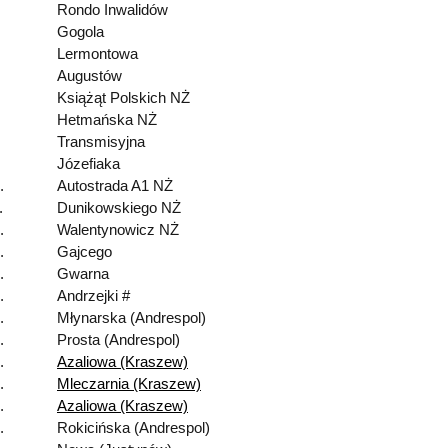
Rondo Inwalidów
Gogola
Lermontowa
Augustów
Książąt Polskich NŻ
Hetmańska NŻ
Transmisyjna
Józefiaka
.
Autostrada A1 NŻ
.
Dunikowskiego NŻ
.
Walentynowicz NŻ
.
Gajcego
.
Gwarna
.
Andrzejki #
.
Młynarska (Andrespol)
.
Prosta (Andrespol)
.
Azaliowa (Kraszew)
.
Mleczarnia (Kraszew)
.
Azaliowa (Kraszew)
.
Rokicińska (Andrespol)