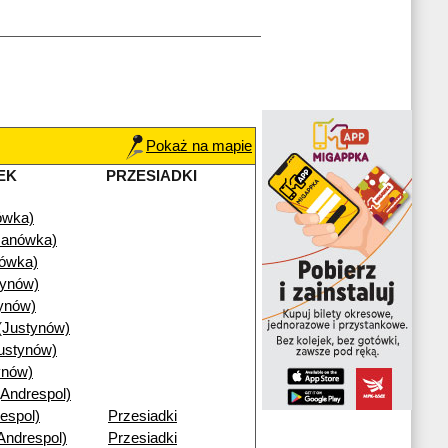
Pokaż na mapie
EK
PRZESIADKI
ówka)
Janówka)
nówka)
tynów)
ynów)
(Justynów)
ustynów)
ynów)
(Andrespol)
espol)
Przesiadki
Andrespol)
Przesiadki