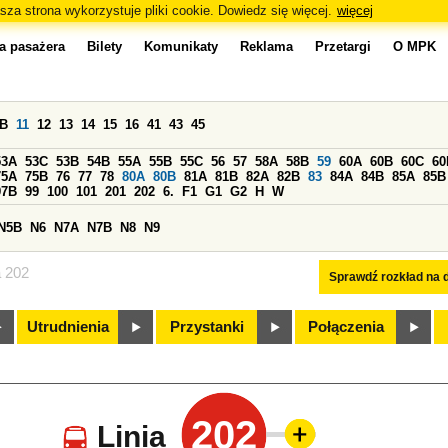
sza strona wykorzystuje pliki cookie. Dowiedz się więcej.
więcej
a pasażera
Bilety
Komunikaty
Reklama
Przetargi
O MPK
0B
11
12
13
14
15
16
41
43
45
53A
53C
53B
54B
55A
55B
55C
56
57
58A
58B
59
60A
60B
60C
60
75A
75B
76
77
78
80A
80B
81A
81B
82A
82B
83
84A
84B
85A
85B
97B
99
100
101
201
202
6.
F1
G1
G2
H
W
N5B
N6
N7A
N7B
N8
N9
a 202
Sprawdź rozkład na d
Utrudnienia
Przystanki
Połączenia
202
Linia