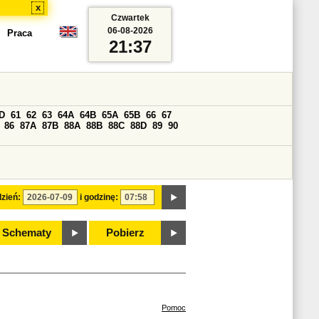
x
Czwartek
06-08-2026
Praca
21:37
D
61
62
63
64A
64B
65A
65B
66
67
86
87A
87B
88A
88B
88C
88D
89
90
zień:
i godzinę:
Schematy
Pobierz
Pomoc