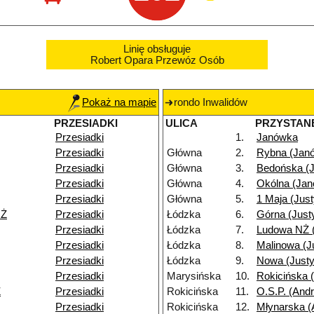
Linię obsługuje
Robert Opara Przewóz Osób
Pokaż na mapie
rondo Inwalidów
PRZESIADKI
ULICA
PRZYSTAN
Przesiadki
1.
Janówka
Przesiadki
Główna
2.
Rybna (Jan
Przesiadki
Główna
3.
Bedońska (
Przesiadki
Główna
4.
Okólna (Ja
Przesiadki
Główna
5.
1 Maja (Jus
NŻ
Przesiadki
Łódzka
6.
Górna (Just
Przesiadki
Łódzka
7.
Ludowa NŻ 
Przesiadki
Łódzka
8.
Malinowa (J
Przesiadki
Łódzka
9.
Nowa (Just
Przesiadki
Marysińska
10.
Rokicińska 
Ż
Przesiadki
Rokicińska
11.
O.S.P. (Andr
Przesiadki
Rokicińska
12.
Młynarska (