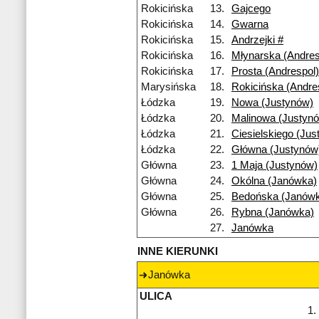
Rokicińska
13.
Gajcego
Rokicińska
14.
Gwarna
Rokicińska
15.
Andrzejki #
Rokicińska
16.
Młynarska (Andres
Rokicińska
17.
Prosta (Andrespol)
Marysińska
18.
Rokicińska (Andre
Łódzka
19.
Nowa (Justynów)
Łódzka
20.
Malinowa (Justyn
Łódzka
21.
Ciesielskiego (Jus
Łódzka
22.
Główna (Justynów
Główna
23.
1 Maja (Justynów)
Główna
24.
Okólna (Janówka)
Główna
25.
Bedońska (Janów
Główna
26.
Rybna (Janówka)
27.
Janówka
INNE KIERUNKI
Janówka
ULICA
1.