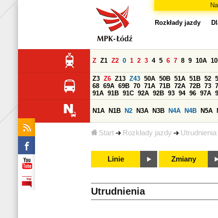
Na
Rozkłady jazdy
Dl
Z
Z1
Z2
0
1
2
3
4
5
6
7
8
9
10A
1
Z3
Z6
Z13
Z43
50A
50B
51A
51B
52
68
69A
69B
70
71A
71B
72A
72B
73
91A
91B
91C
92A
92B
93
94
96
97A
N1A
N1B
N2
N3A
N3B
N4A
N4B
N5A
Start
Rozkłady jazdy
Utrudnienia
Linie
Zmiany
Utrudnienia