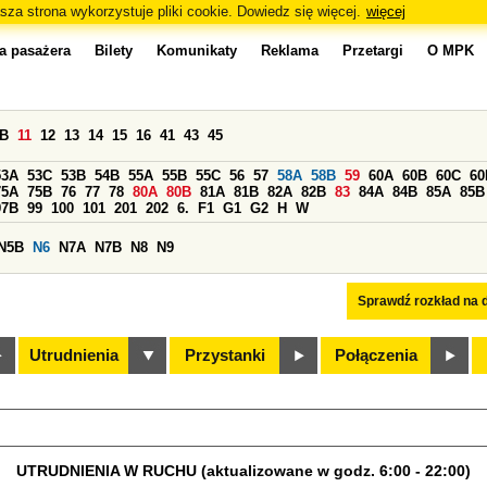
sza strona wykorzystuje pliki cookie. Dowiedz się więcej.
więcej
a pasażera
Bilety
Komunikaty
Reklama
Przetargi
O MPK
0B
11
12
13
14
15
16
41
43
45
53A
53C
53B
54B
55A
55B
55C
56
57
58A
58B
59
60A
60B
60C
60
75A
75B
76
77
78
80A
80B
81A
81B
82A
82B
83
84A
84B
85A
85B
97B
99
100
101
201
202
6.
F1
G1
G2
H
W
N5B
N6
N7A
N7B
N8
N9
Sprawdź rozkład na d
Utrudnienia
Przystanki
Połączenia
UTRUDNIENIA W RUCHU (aktualizowane w godz. 6:00 - 22:00)