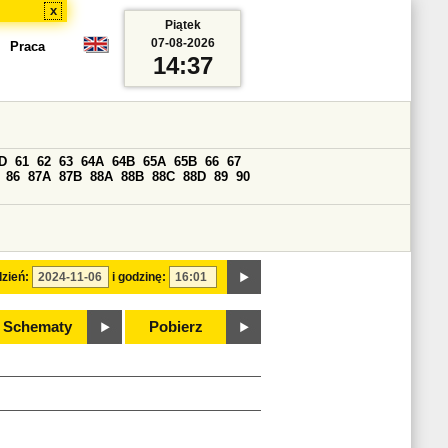
x
Piątek
07-08-2026
Praca
14:37
D
61
62
63
64A
64B
65A
65B
66
67
86
87A
87B
88A
88B
88C
88D
89
90
zień:
i godzinę:
Schematy
Pobierz