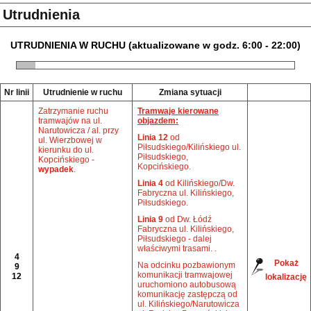
Utrudnienia
UTRUDNIENIA W RUCHU (aktualizowane w godz. 6:00 - 22:00)
Nr linii
Utrudnienie w ruchu
Zmiana sytuacji
Zatrzymanie ruchu
Tramwaje kierowane
tramwajów na ul.
objazdem:
Narutowicza / al. przy
Linia 12
od
ul. Wierzbowej w
Piłsudskiego/Kilińskiego ul.
kierunku do ul.
Piłsudskiego,
Kopcińskiego -
Kopcińskiego.
wypadek
.
Linia 4
od Kilińskiego/Dw.
Fabryczna ul. Kilińskiego,
Piłsudskiego.
Linia 9
od Dw. Łódź
Fabryczna ul. Kilińskiego,
Piłsudskiego - dalej
właściwymi trasami. .
4
Pokaż
Na odcinku pozbawionym
9
komunikacji tramwajowej
12
lokalizację
uruchomiono autobusową
komunikację zastępczą od
ul. Kilińskiego/Narutowicza