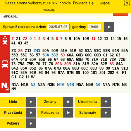
Nasza strona wykorzystuje pliki cookie. Dowiedz się
więcej
x
#
więcej.
Sprawdź rozkład na dzień:
i godzinę:
Z
Z1
Z2
0
1
2
3
4
5
6
7
8
9
10A
10B
11
12
13
14
15
16
41
43
45
Z3
Z6
Z13
Z43
50A
50B
51A
51B
52
53A
53C
53B
54B
55A
55B
55C
56
57
58A
58B
59
60A
60B
60C
60D
61
62
63
64A
64B
65A
65B
66
67
68
69A
69B
70
71A
71B
72A
72B
73
75A
75B
76
77
78
80A
80B
81A
81B
82A
82B
83
84A
84B
85A
85B
86
87A
87B
88A
88B
88C
88D
89
90
91A
91B
91C
92A
92B
93
94
96
97A
97B
99
100
101
201
202
6.
F1
G1
G2
H
W
N1A
N1B
N2
N3A
N3B
N4A
N4B
N5A
N5B
N6
N7A
N7B
N8
N9
Linie
Zmiany
Utrudnienia
Przystanki
Połączenia
Schematy
Pobierz