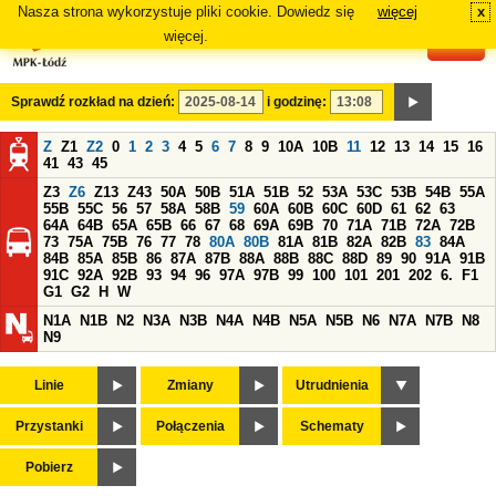
Nasza strona wykorzystuje pliki cookie. Dowiedz się
więcej
x
#
więcej.
Sprawdź rozkład na dzień:
i godzinę:
Z
Z1
Z2
0
1
2
3
4
5
6
7
8
9
10A
10B
11
12
13
14
15
16
41
43
45
Z3
Z6
Z13
Z43
50A
50B
51A
51B
52
53A
53C
53B
54B
55A
55B
55C
56
57
58A
58B
59
60A
60B
60C
60D
61
62
63
64A
64B
65A
65B
66
67
68
69A
69B
70
71A
71B
72A
72B
73
75A
75B
76
77
78
80A
80B
81A
81B
82A
82B
83
84A
84B
85A
85B
86
87A
87B
88A
88B
88C
88D
89
90
91A
91B
91C
92A
92B
93
94
96
97A
97B
99
100
101
201
202
6.
F1
G1
G2
H
W
N1A
N1B
N2
N3A
N3B
N4A
N4B
N5A
N5B
N6
N7A
N7B
N8
N9
Linie
Zmiany
Utrudnienia
Przystanki
Połączenia
Schematy
Pobierz