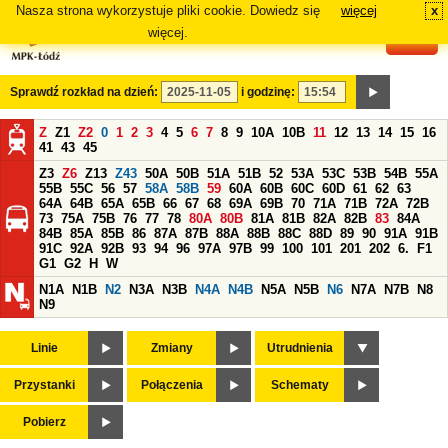
Nasza strona wykorzystuje pliki cookie. Dowiedz się
więcej
x
#
więcej.
Sprawdź rozkład na dzień:
i godzinę:
Z
Z1
Z2
0
1
2
3
4
5
6
7
8
9
10A
10B
11
12
13
14
15
16
41
43
45
Z3
Z6
Z13
Z43
50A
50B
51A
51B
52
53A
53C
53B
54B
55A
55B
55C
56
57
58A
58B
59
60A
60B
60C
60D
61
62
63
64A
64B
65A
65B
66
67
68
69A
69B
70
71A
71B
72A
72B
73
75A
75B
76
77
78
80A
80B
81A
81B
82A
82B
83
84A
84B
85A
85B
86
87A
87B
88A
88B
88C
88D
89
90
91A
91B
91C
92A
92B
93
94
96
97A
97B
99
100
101
201
202
6.
F1
G1
G2
H
W
N1A
N1B
N2
N3A
N3B
N4A
N4B
N5A
N5B
N6
N7A
N7B
N8
N9
Linie
Zmiany
Utrudnienia
Przystanki
Połączenia
Schematy
Pobierz