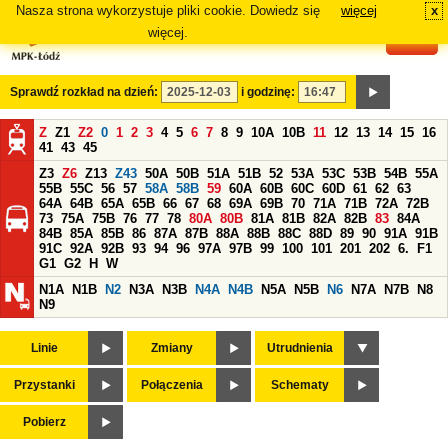
Nasza strona wykorzystuje pliki cookie. Dowiedz się
więcej
x
#
więcej.
Sprawdź rozkład na dzień:
i godzinę:
Z
Z1
Z2
0
1
2
3
4
5
6
7
8
9
10A
10B
11
12
13
14
15
16
41
43
45
Z3
Z6
Z13
Z43
50A
50B
51A
51B
52
53A
53C
53B
54B
55A
55B
55C
56
57
58A
58B
59
60A
60B
60C
60D
61
62
63
64A
64B
65A
65B
66
67
68
69A
69B
70
71A
71B
72A
72B
73
75A
75B
76
77
78
80A
80B
81A
81B
82A
82B
83
84A
84B
85A
85B
86
87A
87B
88A
88B
88C
88D
89
90
91A
91B
91C
92A
92B
93
94
96
97A
97B
99
100
101
201
202
6.
F1
G1
G2
H
W
N1A
N1B
N2
N3A
N3B
N4A
N4B
N5A
N5B
N6
N7A
N7B
N8
N9
Linie
Zmiany
Utrudnienia
Przystanki
Połączenia
Schematy
Pobierz