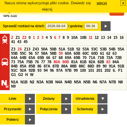
Nasza strona wykorzystuje pliki cookie. Dowiedz się
więcej
x
#
więcej.
Sprawdź rozkład na dzień:
i godzinę:
Z
Z1
Z2
0
1
2
3
4
5
6
7
8
9
10A
10B
11
12
13
14
15
16
41
43
45
Z3
Z6
Z13
Z43
50A
50B
51A
51B
52
53A
53C
53B
54B
55A
55B
55C
56
57
58A
58B
59
60A
60B
60C
60D
61
62
63
64A
64B
65A
65B
66
67
68
69A
69B
70
71A
71B
72A
72B
73
75A
75B
76
77
78
80A
80B
81A
81B
82A
82B
83
84A
84B
85A
85B
86
87A
87B
88A
88B
88C
88D
89
90
91A
91B
91C
92A
92B
93
94
96
97A
97B
99
100
101
201
202
6.
F1
G1
G2
H
W
N1A
N1B
N2
N3A
N3B
N4A
N4B
N5A
N5B
N6
N7A
N7B
N8
N9
Linie
Zmiany
Utrudnienia
Przystanki
Połączenia
Schematy
Pobierz