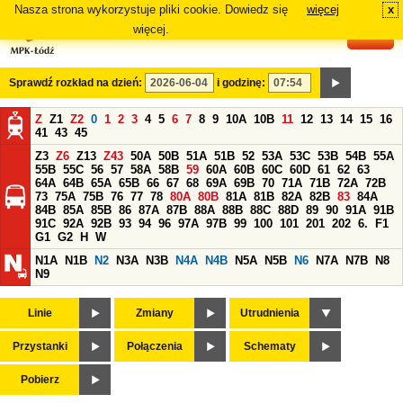
Nasza strona wykorzystuje pliki cookie. Dowiedz się
więcej
x
#
więcej.
Sprawdź rozkład na dzień:
i godzinę:
Z
Z1
Z2
0
1
2
3
4
5
6
7
8
9
10A
10B
11
12
13
14
15
16
41
43
45
Z3
Z6
Z13
Z43
50A
50B
51A
51B
52
53A
53C
53B
54B
55A
55B
55C
56
57
58A
58B
59
60A
60B
60C
60D
61
62
63
64A
64B
65A
65B
66
67
68
69A
69B
70
71A
71B
72A
72B
73
75A
75B
76
77
78
80A
80B
81A
81B
82A
82B
83
84A
84B
85A
85B
86
87A
87B
88A
88B
88C
88D
89
90
91A
91B
91C
92A
92B
93
94
96
97A
97B
99
100
101
201
202
6.
F1
G1
G2
H
W
N1A
N1B
N2
N3A
N3B
N4A
N4B
N5A
N5B
N6
N7A
N7B
N8
N9
Linie
Zmiany
Utrudnienia
Przystanki
Połączenia
Schematy
Pobierz