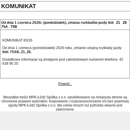
KOMUNIKAT
Od dnia 1 czerwca 2026r. (poniedziałek), zmiana rozkładów jazdy linii
Z1
Z6
75A
75B
KOMUNIKAT 83/26
Od dnia 1 czerwca (poniedziałek) 2026 roku, zmianie ulegną rozkłady jazdy
linii: 75AB, Z1, Z6.
Dodatkowe informacje są dostępne pod całodobowym numerem telefonu: 42 
638 90 20 
Powrót...
Wszystkie treści MPK-Łódź Spółka z o.o. opublikowane na niniejszej stronie są
chronione prawem autorskim. Kopiowanie i rozpowszechnianie ich bez pisemnej
zgody MPK-Łódź Spółka z o.o. dla celów innych niż potrzeby własne jest
zabronione.