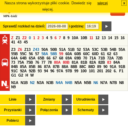
Nasza strona wykorzystuje pliki cookie. Dowiedz się
więcej
x
#
więcej.
Sprawdź rozkład na dzień:
i godzinę:
Z
Z1
Z2
0
1
2
3
4
5
6
7
8
9
10A
10B
11
12
13
14
15
16
41
43
45
Z3
Z6
Z13
Z43
50A
50B
51A
51B
52
53A
53C
53B
54B
55A
55B
55C
56
57
58A
58B
59
60A
60B
60C
60D
61
62
63
64A
64B
65A
65B
66
67
68
69A
69B
70
71A
71B
72A
72B
73
75A
75B
76
77
78
80A
80B
81A
81B
82A
82B
83
84A
84B
85A
85B
86
87A
87B
88A
88B
88C
88D
89
90
91A
91B
91C
92A
92B
93
94
96
97A
97B
99
100
101
201
202
6.
F1
G1
G2
H
W
N1A
N1B
N2
N3A
N3B
N4A
N4B
N5A
N5B
N6
N7A
N7B
N8
N9
Linie
Zmiany
Utrudnienia
Przystanki
Połączenia
Schematy
Pobierz