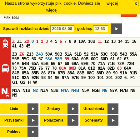
Nasza strona wykorzystuje pliki cookie. Dowiedz się
więcej
x
#
więcej.
Sprawdź rozkład na dzień:
i godzinę:
Z
Z1
Z2
0
1
2
3
4
5
6
7
8
9
10A
10B
11
12
13
14
15
16
41
43
45
Z3
Z6
Z13
Z43
50A
50B
51A
51B
52
53A
53C
53B
54B
55A
55B
55C
56
57
58A
58B
59
60A
60B
60C
60D
61
62
63
64A
64B
65A
65B
66
67
68
69A
69B
70
71A
71B
72A
72B
73
75A
75B
76
77
78
80A
80B
81A
81B
82A
82B
83
84A
84B
85A
85B
86
87A
87B
88A
88B
88C
88D
89
90
91A
91B
91C
92A
92B
93
94
96
97A
97B
99
100
101
201
202
6.
F1
G1
G2
H
W
N1A
N1B
N2
N3A
N3B
N4A
N4B
N5A
N5B
N6
N7A
N7B
N8
N9
Linie
Zmiany
Utrudnienia
Przystanki
Połączenia
Schematy
Pobierz