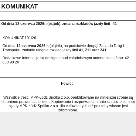
KOMUNIKAT
Od dnia 12 czerwca 2026r. (piątek), zmiana rozkładów jazdy linii
41
KOMUNIKAT 101/26
Od dnia
12 czerwca 2026 r.
(piątek), na podstawie decyzji Zarządu Dróg i
Transportu, zmianie ulegnie rozkład jazdy
linii 41, Z11
oraz
Z41
.
Dodatkowe informacje są dostępne pod całodobowym numerem telefonu: 42 
638 90 20 
Powrót...
Wszystkie treści MPK-Łódź Spółka z o.o. opublikowane na niniejszej stronie są
chronione prawem autorskim. Kopiowanie i rozpowszechnianie ich bez pisemnej
zgody MPK-Łódź Spółka z o.o. dla celów innych niż potrzeby własne jest
zabronione.