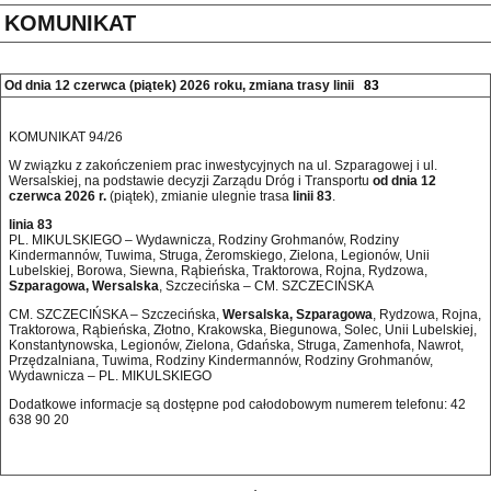
KOMUNIKAT
Od dnia 12 czerwca (piątek) 2026 roku, zmiana trasy linii
83
KOMUNIKAT 94/26
W związku z zakończeniem prac inwestycyjnych na ul. Szparagowej i ul.
Wersalskiej, na podstawie decyzji Zarządu Dróg i Transportu
od dnia 12
czerwca 2026 r.
(piątek), zmianie ulegnie trasa
linii 83
.
linia 83
PL. MIKULSKIEGO – Wydawnicza, Rodziny Grohmanów, Rodziny
Kindermannów, Tuwima, Struga, Żeromskiego, Zielona, Legionów, Unii
Lubelskiej, Borowa, Siewna, Rąbieńska, Traktorowa, Rojna, Rydzowa,
Szparagowa, Wersalska
, Szczecińska – CM. SZCZECIŃSKA
CM. SZCZECIŃSKA – Szczecińska,
Wersalska, Szparagowa
, Rydzowa, Rojna,
Traktorowa, Rąbieńska, Złotno, Krakowska, Biegunowa, Solec, Unii Lubelskiej,
Konstantynowska, Legionów, Zielona, Gdańska, Struga, Zamenhofa, Nawrot,
Przędzalniana, Tuwima, Rodziny Kindermannów, Rodziny Grohmanów,
Wydawnicza – PL. MIKULSKIEGO
Dodatkowe informacje są dostępne pod całodobowym numerem telefonu: 42 
638 90 20 