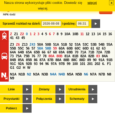
Nasza strona wykorzystuje pliki cookie. Dowiedz się
więcej
x
#
więcej.
Sprawdź rozkład na dzień:
i godzinę:
Z
Z1
Z2
0
1
2
3
4
5
6
7
8
9
10A
10B
11
12
13
14
15
16
41
43
45
Z3
Z6
Z13
Z43
50A
50B
51A
51B
52
53A
53C
53B
54B
55A
55B
55C
56
57
58A
58B
59
60A
60B
60C
60D
61
62
63
64A
64B
65A
65B
66
67
68
69A
69B
70
71A
71B
72A
72B
73
75A
75B
76
77
78
80A
80B
81A
81B
82A
82B
83
84A
84B
85A
85B
86
87A
87B
88A
88B
88C
88D
89
90
91A
91B
91C
92A
92B
93
94
96
97A
97B
99
100
101
201
202
6.
F1
G1
G2
H
W
N1A
N1B
N2
N3A
N3B
N4A
N4B
N5A
N5B
N6
N7A
N7B
N8
N9
Linie
Zmiany
Utrudnienia
Przystanki
Połączenia
Schematy
Pobierz