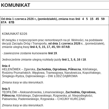
KOMUNIKAT
Od dnia 1 czerwca 2026 r., (poniedziałek), zmiana tras linii
4
5
15
45
59
87A
87B
KOMUNIKAT 82/26
W związku z rozpoczęciem prac remontowych na pl. Wolności, na podstawie
decyzji Zarządu Dróg i Transportu,
od dnia 1 czerwca 2026 r.
, (poniedziałek),
zmianie ulegną trasy
linii 4, 5, 15, 17, 45, 59 i 87AB
.
- zawieszone zostanie kursowanie
linii 19
.
Jednocześnie zmianie ulegną rozkłady jazdy
linii 1, 3, 6, 16 i 18
.
linia 4
HELENÓWEK – Zgierska,
Zachodnia, Ogrodowa, Północna
, Kilińskiego,
Rodziny Poznańskich, Węglowa, Tramwajowa, Narutowicza, Kopcińskiego,
Śmigłego-Rydza, Dąbrowskiego – DW. ŁÓDŹ DĄBROWA
Zmiana trasy w obu kierunkach.
linia 5
TEOFILÓW – Aleksandrowska, Limanowskiego,
Zachodnia, Ogrodowa,
Północna
, Kilińskiego, Dąbrowskiego, Rzgowska, pl. Niepodległości,
Pabianicka, Paderewskiego, Rzgowska – CHOJNY KURCZAKI
Zmiana trasy w obu kierunkach.