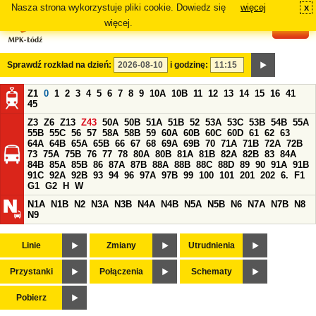
Nasza strona wykorzystuje pliki cookie. Dowiedz się
więcej
x
#
więcej.
Sprawdź rozkład na dzień:
i godzinę:
Z1
0
1
2
3
4
5
6
7
8
9
10A
10B
11
12
13
14
15
16
41
45
Z3
Z6
Z13
Z43
50A
50B
51A
51B
52
53A
53C
53B
54B
55A
55B
55C
56
57
58A
58B
59
60A
60B
60C
60D
61
62
63
64A
64B
65A
65B
66
67
68
69A
69B
70
71A
71B
72A
72B
73
75A
75B
76
77
78
80A
80B
81A
81B
82A
82B
83
84A
84B
85A
85B
86
87A
87B
88A
88B
88C
88D
89
90
91A
91B
91C
92A
92B
93
94
96
97A
97B
99
100
101
201
202
6.
F1
G1
G2
H
W
N1A
N1B
N2
N3A
N3B
N4A
N4B
N5A
N5B
N6
N7A
N7B
N8
N9
Linie
Zmiany
Utrudnienia
Przystanki
Połączenia
Schematy
Pobierz