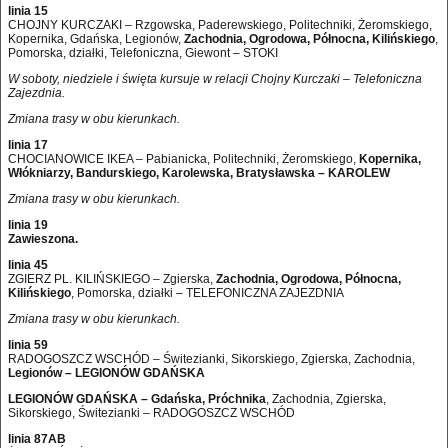
linia 15
CHOJNY KURCZAKI – Rzgowska, Paderewskiego, Politechniki, Żeromskiego,
Kopernika, Gdańska, Legionów,
Zachodnia, Ogrodowa, Północna, Kilińskiego
,
Pomorska, działki, Telefoniczna, Giewont – STOKI
W soboty, niedziele i święta kursuje w relacji Chojny Kurczaki – Telefoniczna
Zajezdnia.
Zmiana trasy w obu kierunkach.
linia 17
CHOCIANOWICE IKEA – Pabianicka, Politechniki, Żeromskiego,
Kopernika,
Włókniarzy, Bandurskiego, Karolewska, Bratysławska – KAROLEW
Zmiana trasy w obu kierunkach.
linia 19
Zawieszona.
linia 45
ZGIERZ PL. KILIŃSKIEGO – Zgierska,
Zachodnia, Ogrodowa, Północna,
Kilińskiego
, Pomorska, działki – TELEFONICZNA ZAJEZDNIA
Zmiana trasy w obu kierunkach.
linia 59
RADOGOSZCZ WSCHÓD – Świtezianki, Sikorskiego, Zgierska, Zachodnia,
Legionów – LEGIONÓW GDAŃSKA
LEGIONÓW GDAŃSKA – Gdańska, Próchnika
, Zachodnia, Zgierska,
Sikorskiego, Świtezianki – RADOGOSZCZ WSCHÓD
linia 87AB