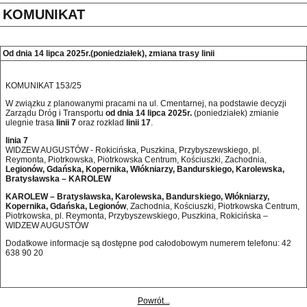
KOMUNIKAT
Od dnia 14 lipca 2025r.(poniedziałek), zmiana trasy linii
KOMUNIKAT 153/25
W związku z planowanymi pracami na ul. Cmentarnej, na podstawie decyzji
Zarządu Dróg i Transportu
od dnia 14 lipca 2025r.
(poniedziałek) zmianie
ulegnie trasa
linii 7
oraz rozkład
linii 17
.
linia 7
WIDZEW AUGUSTÓW - Rokicińska, Puszkina, Przybyszewskiego, pl.
Reymonta, Piotrkowska, Piotrkowska Centrum, Kościuszki, Zachodnia,
Legionów, Gdańska, Kopernika, Włókniarzy, Bandurskiego, Karolewska,
Bratysławska – KAROLEW
KAROLEW – Bratysławska, Karolewska, Bandurskiego, Włókniarzy,
Kopernika, Gdańska, Legionów
, Zachodnia, Kościuszki, Piotrkowska Centrum,
Piotrkowska, pl. Reymonta, Przybyszewskiego, Puszkina, Rokicińska –
WIDZEW AUGUSTÓW
Dodatkowe informacje są dostępne pod całodobowym numerem telefonu: 42 
638 90 20 
Powrót...