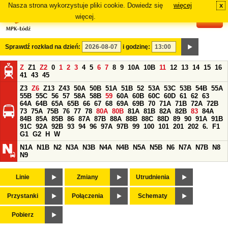
Nasza strona wykorzystuje pliki cookie. Dowiedz się
więcej
x
#
więcej.
Sprawdź rozkład na dzień:
i godzinę:
Z
Z1
Z2
0
1
2
3
4
5
6
7
8
9
10A
10B
11
12
13
14
15
16
41
43
45
Z3
Z6
Z13
Z43
50A
50B
51A
51B
52
53A
53C
53B
54B
55A
55B
55C
56
57
58A
58B
59
60A
60B
60C
60D
61
62
63
64A
64B
65A
65B
66
67
68
69A
69B
70
71A
71B
72A
72B
73
75A
75B
76
77
78
80A
80B
81A
81B
82A
82B
83
84A
84B
85A
85B
86
87A
87B
88A
88B
88C
88D
89
90
91A
91B
91C
92A
92B
93
94
96
97A
97B
99
100
101
201
202
6.
F1
G1
G2
H
W
N1A
N1B
N2
N3A
N3B
N4A
N4B
N5A
N5B
N6
N7A
N7B
N8
N9
Linie
Zmiany
Utrudnienia
Przystanki
Połączenia
Schematy
Pobierz