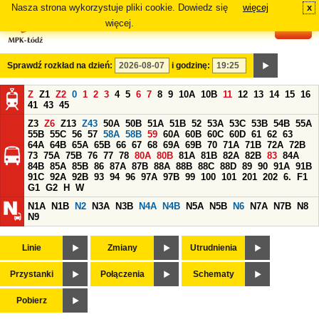
Nasza strona wykorzystuje pliki cookie. Dowiedz się
więcej
x
#
więcej.
Sprawdź rozkład na dzień:
i godzinę:
Z
Z1
Z2
0
1
2
3
4
5
6
7
8
9
10A
10B
11
12
13
14
15
16
41
43
45
Z3
Z6
Z13
Z43
50A
50B
51A
51B
52
53A
53C
53B
54B
55A
55B
55C
56
57
58A
58B
59
60A
60B
60C
60D
61
62
63
64A
64B
65A
65B
66
67
68
69A
69B
70
71A
71B
72A
72B
73
75A
75B
76
77
78
80A
80B
81A
81B
82A
82B
83
84A
84B
85A
85B
86
87A
87B
88A
88B
88C
88D
89
90
91A
91B
91C
92A
92B
93
94
96
97A
97B
99
100
101
201
202
6.
F1
G1
G2
H
W
N1A
N1B
N2
N3A
N3B
N4A
N4B
N5A
N5B
N6
N7A
N7B
N8
N9
Linie
Zmiany
Utrudnienia
Przystanki
Połączenia
Schematy
Pobierz