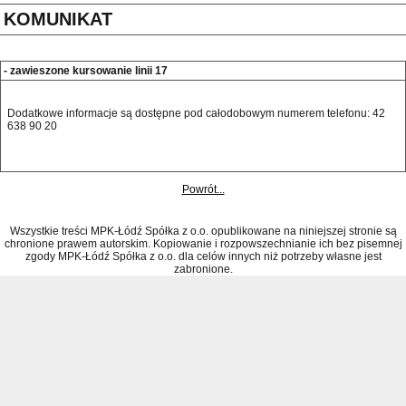
KOMUNIKAT
- zawieszone kursowanie linii 17
Dodatkowe informacje są dostępne pod całodobowym numerem telefonu: 42 
638 90 20 
Powrót...
Wszystkie treści MPK-Łódź Spółka z o.o. opublikowane na niniejszej stronie są
chronione prawem autorskim. Kopiowanie i rozpowszechnianie ich bez pisemnej
zgody MPK-Łódź Spółka z o.o. dla celów innych niż potrzeby własne jest
zabronione.