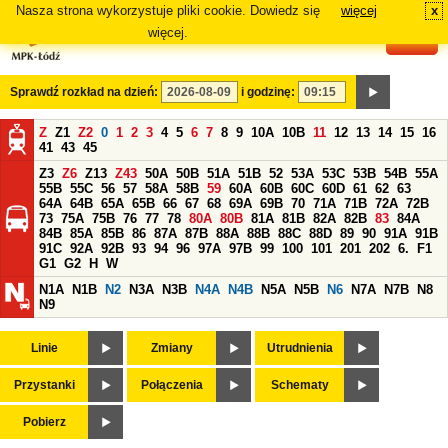
Nasza strona wykorzystuje pliki cookie. Dowiedz się
więcej
x
#
więcej.
Sprawdź rozkład na dzień:
i godzinę:
Z
Z1
Z2
0
1
2
3
4
5
6
7
8
9
10A
10B
11
12
13
14
15
16
41
43
45
Z3
Z6
Z13
Z43
50A
50B
51A
51B
52
53A
53C
53B
54B
55A
55B
55C
56
57
58A
58B
59
60A
60B
60C
60D
61
62
63
64A
64B
65A
65B
66
67
68
69A
69B
70
71A
71B
72A
72B
73
75A
75B
76
77
78
80A
80B
81A
81B
82A
82B
83
84A
84B
85A
85B
86
87A
87B
88A
88B
88C
88D
89
90
91A
91B
91C
92A
92B
93
94
96
97A
97B
99
100
101
201
202
6.
F1
G1
G2
H
W
N1A
N1B
N2
N3A
N3B
N4A
N4B
N5A
N5B
N6
N7A
N7B
N8
N9
Linie
Zmiany
Utrudnienia
Przystanki
Połączenia
Schematy
Pobierz