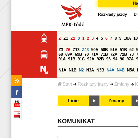
Na
Rozkłady jazdy
Dl
Z
Z1
Z2
0
1
2
3
4
5
6
7
8
9
10A
1
Z3
Z6
Z13
Z43
50A
50B
51A
51B
52
68
69A
69B
70
71A
71B
72A
72B
73
91A
91B
91C
92A
92B
93
94
96
97A
N1A
N1B
N2
N3A
N3B
N4A
N4B
N5A
Start
Rozkłady jazdy
Zmiany
K
Linie
Zmiany
KOMUNIKAT