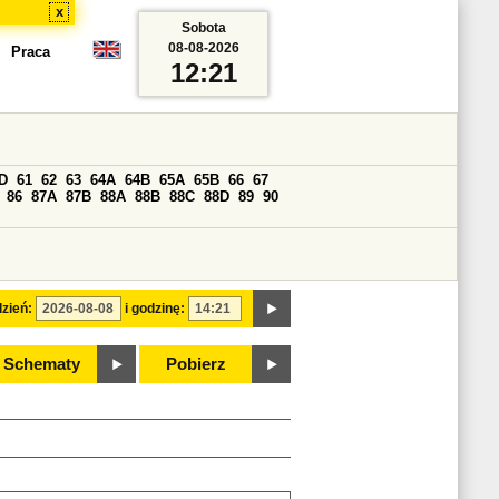
x
Sobota
08-08-2026
Praca
12:21
D
61
62
63
64A
64B
65A
65B
66
67
86
87A
87B
88A
88B
88C
88D
89
90
zień:
i godzinę:
Schematy
Pobierz