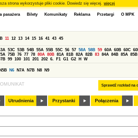
sza strona wykorzystuje pliki cookie. Dowiedz się więcej.
więcej
a pasażera
Bilety
Komunikaty
Reklama
Przetargi
O MPK
0B
11
12
13
14
15
16
41
43
45
53A
53C
53B
54B
55A
55B
55C
56
57
58A
58B
59
60A
60B
60C
60
75A
75B
76
77
78
80A
80B
81A
81B
82A
82B
83
84A
84B
85A
85B
97B
99
100
101
201
202
6.
F1
G1
G2
H
W
N5B
N6
N7A
N7B
N8
N9
OMUNIKAT
Sprawdź rozkład na d
Utrudnienia
Przystanki
Połączenia