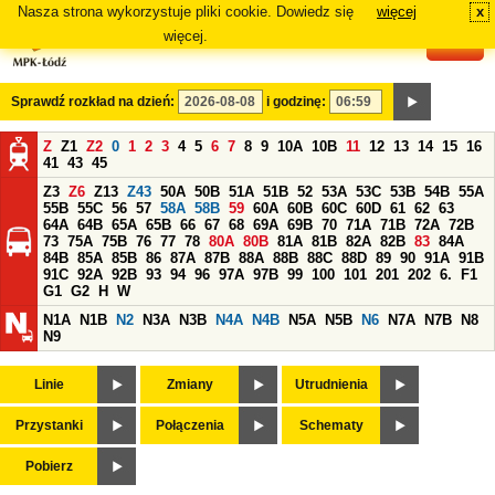
Nasza strona wykorzystuje pliki cookie. Dowiedz się
więcej
x
#
więcej.
Sprawdź rozkład na dzień:
i godzinę:
Z
Z1
Z2
0
1
2
3
4
5
6
7
8
9
10A
10B
11
12
13
14
15
16
41
43
45
Z3
Z6
Z13
Z43
50A
50B
51A
51B
52
53A
53C
53B
54B
55A
55B
55C
56
57
58A
58B
59
60A
60B
60C
60D
61
62
63
64A
64B
65A
65B
66
67
68
69A
69B
70
71A
71B
72A
72B
73
75A
75B
76
77
78
80A
80B
81A
81B
82A
82B
83
84A
84B
85A
85B
86
87A
87B
88A
88B
88C
88D
89
90
91A
91B
91C
92A
92B
93
94
96
97A
97B
99
100
101
201
202
6.
F1
G1
G2
H
W
N1A
N1B
N2
N3A
N3B
N4A
N4B
N5A
N5B
N6
N7A
N7B
N8
N9
Linie
Zmiany
Utrudnienia
Przystanki
Połączenia
Schematy
Pobierz