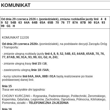
KOMUNIKAT
Od dnia 29 czerwca 2026 r. (poniedziałek), zmiana rozkładów jazdy linii
4
8
9
52
54B
63
64A
64B
65A
65B
70
76
77
87A
87B
90
91A
93
99
G1
H
KOMUNIKAT 112/26
Od dnia 29 czerwca 2026r.
(poniedziałek), na podstawie decyzji Zarządu Dróg
i Transportu:
- zmianie ulegną rozkłady jazdy
linii 4, 8, 9, 52, 54B, 63, 64AB, 65AB, 70, 76,
77, 87AB, 90, 91A, 93, 99, G1, G2, H, Z41
;
- zmianie ulegną trasy
linii 15 i 16
;
- zawieszeniu ulegną
linie 18 i 54A
;
- kursy szkolne
linii 64A, 84A, 88B i 91A
będą realizowane po trasie
podstawowej danej linii.
linia 15
Trasa we wszystkie dni tygodnia:
CHOJNY KURCZAKI – Rzgowska, Paderewskiego, Politechniki, Żeromskiego,
Kopernika, Gdańska, Legionów, Zachodnia, Ogrodowa, Północna, Kilińskiego,
Pomorska, działki –
TELEFONICZNA ZAJEZDNIA
linia 16