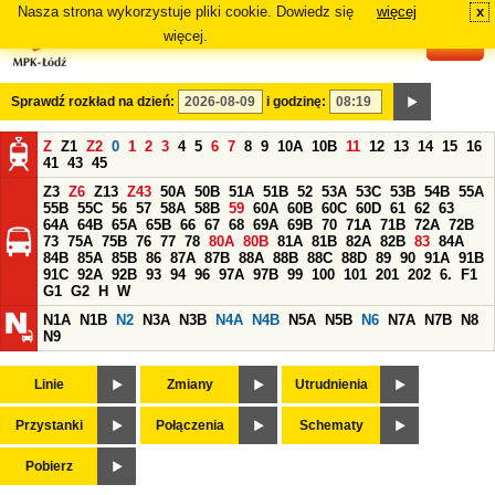
Nasza strona wykorzystuje pliki cookie. Dowiedz się
więcej
x
#
więcej.
Sprawdź rozkład na dzień:
i godzinę:
Z
Z1
Z2
0
1
2
3
4
5
6
7
8
9
10A
10B
11
12
13
14
15
16
41
43
45
Z3
Z6
Z13
Z43
50A
50B
51A
51B
52
53A
53C
53B
54B
55A
55B
55C
56
57
58A
58B
59
60A
60B
60C
60D
61
62
63
64A
64B
65A
65B
66
67
68
69A
69B
70
71A
71B
72A
72B
73
75A
75B
76
77
78
80A
80B
81A
81B
82A
82B
83
84A
84B
85A
85B
86
87A
87B
88A
88B
88C
88D
89
90
91A
91B
91C
92A
92B
93
94
96
97A
97B
99
100
101
201
202
6.
F1
G1
G2
H
W
N1A
N1B
N2
N3A
N3B
N4A
N4B
N5A
N5B
N6
N7A
N7B
N8
N9
Linie
Zmiany
Utrudnienia
Przystanki
Połączenia
Schematy
Pobierz