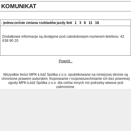
KOMUNIKAT
- jednocześnie zmiana rozkładów jazdy linii
1
3
6
11
16
Dodatkowe informacje są dostępne pod całodobowym numerem telefonu: 42 
638 90 20 
Powrót...
Wszystkie treści MPK-Łódź Spółka z o.o. opublikowane na niniejszej stronie są
chronione prawem autorskim. Kopiowanie i rozpowszechnianie ich bez pisemnej
zgody MPK-Łódź Spółka z o.o. dla celów innych niż potrzeby własne jest
zabronione.