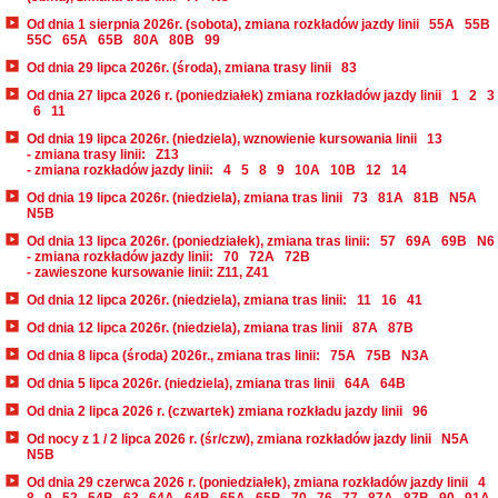
Od dnia 1 sierpnia 2026r. (sobota), zmiana rozkładów jazdy linii
55A
55B
55C
65A
65B
80A
80B
99
Od dnia 29 lipca 2026r. (środa), zmiana trasy linii
83
Od dnia 27 lipca 2026 r. (poniedziałek) zmiana rozkładów jazdy linii
1
2
3
6
11
Od dnia 19 lipca 2026r. (niedziela), wznowienie kursowania linii
13
- zmiana trasy linii:
Z13
- zmiana rozkładów jazdy linii:
4
5
8
9
10A
10B
12
14
Od dnia 19 lipca 2026r. (niedziela), zmiana tras linii
73
81A
81B
N5A
N5B
Od dnia 13 lipca 2026r. (poniedziałek), zmiana tras linii:
57
69A
69B
N6
- zmiana rozkładów jazdy linii:
70
72A
72B
- zawieszone kursowanie linii: Z11, Z41
Od dnia 12 lipca 2026r. (niedziela), zmiana tras linii:
11
16
41
Od dnia 12 lipca 2026r. (niedziela), zmiana tras linii
87A
87B
Od dnia 8 lipca (środa) 2026r., zmiana tras linii:
75A
75B
N3A
Od dnia 5 lipca 2026r. (niedziela), zmiana tras linii
64A
64B
Od dnia 2 lipca 2026 r. (czwartek) zmiana rozkładu jazdy linii
96
Od nocy z 1 / 2 lipca 2026 r. (śr/czw), zmiana rozkładów jazdy linii
N5A
N5B
Od dnia 29 czerwca 2026 r. (poniedziałek), zmiana rozkładów jazdy linii
4