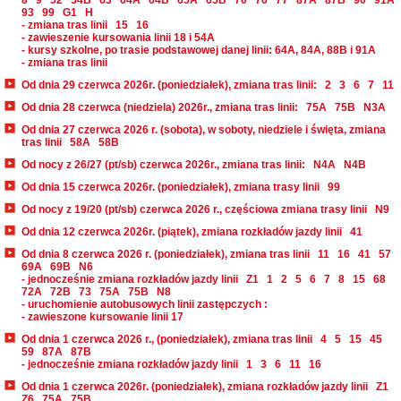
8
9
52
54B
63
64A
64B
65A
65B
70
76
77
87A
87B
90
91A
93
99
G1
H
- zmiana tras linii
15
16
- zawieszenie kursowania linii 18 i 54A
- kursy szkolne, po trasie podstawowej danej linii: 64A, 84A, 88B i 91A
- zmiana tras linii
Od dnia 29 czerwca 2026r. (poniedziałek), zmiana tras linii:
2
3
6
7
11
Od dnia 28 czerwca (niedziela) 2026r., zmiana tras linii:
75A
75B
N3A
Od dnia 27 czerwca 2026 r. (sobota), w soboty, niedziele i święta, zmiana
tras linii
58A
58B
Od nocy z 26/27 (pt/sb) czerwca 2026r., zmiana tras linii:
N4A
N4B
Od dnia 15 czerwca 2026r. (poniedziałek), zmiana trasy linii
99
Od nocy z 19/20 (pt/sb) czerwca 2026 r., częściowa zmiana trasy linii
N9
Od dnia 12 czerwca 2026r. (piątek), zmiana rozkładów jazdy linii
41
Od dnia 8 czerwca 2026 r. (poniedziałek), zmiana tras linii
11
16
41
57
69A
69B
N6
- jednocześnie zmiana rozkładów jazdy linii
Z1
1
2
5
6
7
8
15
68
72A
72B
73
75A
75B
N8
- uruchomienie autobusowych linii zastępczych :
- zawieszone kursowanie linii 17
Od dnia 1 czerwca 2026 r., (poniedziałek), zmiana tras linii
4
5
15
45
59
87A
87B
- jednocześnie zmiana rozkładów jazdy linii
1
3
6
11
16
Od dnia 1 czerwca 2026r. (poniedziałek), zmiana rozkładów jazdy linii
Z1
Z6
75A
75B