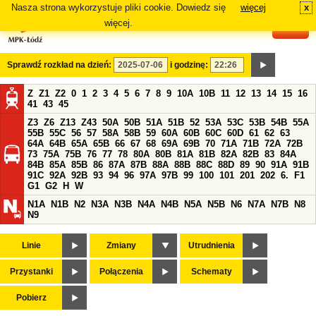
Nasza strona wykorzystuje pliki cookie. Dowiedz się
więcej
x
#
więcej.
Sprawdź rozkład na dzień:
i godzinę:
Z
Z1
Z2
0
1
2
3
4
5
6
7
8
9
10A
10B
11
12
13
14
15
16
41
43
45
Z3
Z6
Z13
Z43
50A
50B
51A
51B
52
53A
53C
53B
54B
55A
55B
55C
56
57
58A
58B
59
60A
60B
60C
60D
61
62
63
64A
64B
65A
65B
66
67
68
69A
69B
70
71A
71B
72A
72B
73
75A
75B
76
77
78
80A
80B
81A
81B
82A
82B
83
84A
84B
85A
85B
86
87A
87B
88A
88B
88C
88D
89
90
91A
91B
91C
92A
92B
93
94
96
97A
97B
99
100
101
201
202
6.
F1
G1
G2
H
W
N1A
N1B
N2
N3A
N3B
N4A
N4B
N5A
N5B
N6
N7A
N7B
N8
N9
Linie
Zmiany
Utrudnienia
Przystanki
Połączenia
Schematy
Pobierz