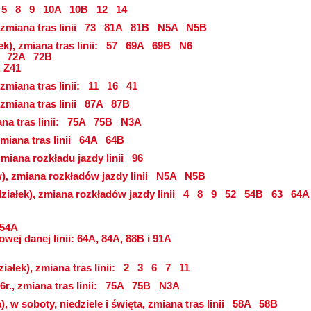
5
8
9
10A
10B
12
14
 zmiana tras linii
73
81A
81B
N5A
N5B
k), zmiana tras linii:
57
69A
69B
N6
72A
72B
, Z41
 zmiana tras linii:
11
16
41
 zmiana tras linii
87A
87B
na tras linii:
75A
75B
N3A
zmiana tras linii
64A
64B
zmiana rozkładu jazdy linii
96
zw), zmiana rozkładów jazdy linii
N5A
N5B
ziałek), zmiana rozkładów jazdy linii
4
8
9
52
54B
63
64A
 54A
wej danej linii: 64A, 84A, 88B i 91A
ałek), zmiana tras linii:
2
3
6
7
11
r., zmiana tras linii:
75A
75B
N3A
, w soboty, niedziele i święta, zmiana tras linii
58A
58B