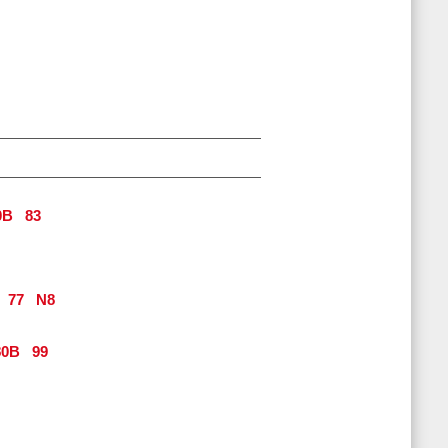
0B
83
77
N8
0B
99