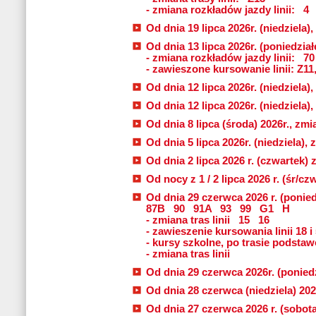
- zmiana rozkładów jazdy linii:
4
Od dnia 19 lipca 2026r. (niedziela),
Od dnia 13 lipca 2026r. (poniedziałe
- zmiana rozkładów jazdy linii:
70
- zawieszone kursowanie linii: Z11
Od dnia 12 lipca 2026r. (niedziela),
Od dnia 12 lipca 2026r. (niedziela),
Od dnia 8 lipca (środa) 2026r., zmia
Od dnia 5 lipca 2026r. (niedziela), 
Od dnia 2 lipca 2026 r. (czwartek) 
Od nocy z 1 / 2 lipca 2026 r. (śr/c
Od dnia 29 czerwca 2026 r. (ponied
87B
90
91A
93
99
G1
H
- zmiana tras linii
15
16
- zawieszenie kursowania linii 18 i
- kursy szkolne, po trasie podstawo
- zmiana tras linii
Od dnia 29 czerwca 2026r. (poniedzi
Od dnia 28 czerwca (niedziela) 2026
Od dnia 27 czerwca 2026 r. (sobota)