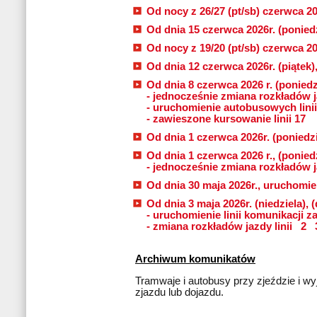
Od nocy z 26/27 (pt/sb) czerwca 202
Od dnia 15 czerwca 2026r. (poniedz
Od nocy z 19/20 (pt/sb) czerwca 20
Od dnia 12 czerwca 2026r. (piątek)
Od dnia 8 czerwca 2026 r. (poniedzi
- jednocześnie zmiana rozkładów j
- uruchomienie autobusowych linii
- zawieszone kursowanie linii 17
Od dnia 1 czerwca 2026r. (poniedzi
Od dnia 1 czerwca 2026 r., (poniedz
- jednocześnie zmiana rozkładów j
Od dnia 30 maja 2026r., uruchomien
Od dnia 3 maja 2026r. (niedziela), (
- uruchomienie linii komunikacji z
- zmiana rozkładów jazdy linii
2
Archiwum komunikatów
Tramwaje i autobusy przy zjeździe i wyj
zjazdu lub dojazdu.