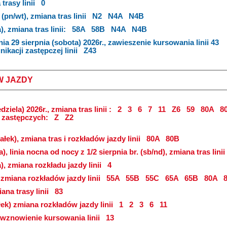
trasy linii
0
(pn/wt), zmiana tras linii
N2
N4A
N4B
), zmiana tras linii:
58A
58B
N4A
N4B
nia 29 sierpnia (sobota) 2026r., zawieszenie kursowania linii 43
kacji zastępczej linii
Z43
W JAZDY
dziela) 2026r., zmiana tras linii :
2
3
6
7
11
Z6
59
80A
8
i zastępczych:
Z
Z2
ałek), zmiana tras i rozkładów jazdy linii
80A
80B
a), linia nocna od nocy z 1/2 sierpnia br. (sb/nd), zmiana tras linii
a), zmiana rozkładu jazdy linii
4
, zmiana rozkładów jazdy linii
55A
55B
55C
65A
65B
80A
8
ana trasy linii
83
łek) zmiana rozkładów jazdy linii
1
2
3
6
11
), wznowienie kursowania linii
13