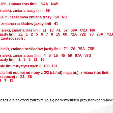
6r., zmiana tras linii:
N4A
N4B
iałek), zmiana trasy linii
99
26 r., częściowa zmiana trasy linii
N9
, zmiana rozkładów jazdy linii
41
ałek), zmiana tras linii
11
16
41
57
69A
69B
N6
azdy linii
Z1
1
2
5
6
7
8
15
68
72A
72B
73
75A
75B
 zastępczych :
ałek), zmiana rozkładów jazdy linii
Z1
Z6
75A
75B
iałek), zmiana tras linii
4
5
15
45
59
87A
87B
azdy linii
1
3
6
11
16
ie linii turystycznych 0, 100, 101
dla linii nocnej od nocy z 2/3 (sb/nd) maja br.), zmiana tras linii:
astępczej :
Z1
Z6
3
7
11
eździe z zajezdni zatrzymują się na wszystkich przystankach właściwy