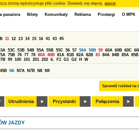
sza strona wykorzystuje pliki cookie. Dowiedz się więcej.
więcej
a pasażera
Bilety
Komunikaty
Reklama
Przetargi
O MPK
0B
11
12
13
14
15
16
41
43
45
53A
53C
53B
54B
55A
55B
55C
56
57
58A
58B
59
60A
60B
60C
60
75A
75B
76
77
78
80A
80B
81A
81B
82A
82B
83
84A
84B
85A
85B
97B
99
100
101
201
202
6.
F1
G1
G2
H
W
N5B
N6
N7A
N7B
N8
N9
Sprawdź rozkład na d
Utrudnienia
Przystanki
Połączenia
ÓW JAZDY