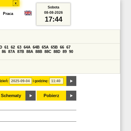
x
Sobota
08-08-2026
Praca
17:44
D
61
62
63
64A
64B
65A
65B
66
67
86
87A
87B
88A
88B
88C
88D
89
90
zień:
i godzinę:
Schematy
Pobierz