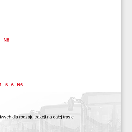
N8
1
5
6
N6
ch dla rodzaju trakcji na całej trasie