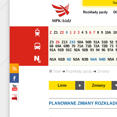
Na
Rozkłady jazdy
Dl
Z
Z1
Z2
0
1
2
3
4
5
6
7
8
9
10A
1
Z3
Z6
Z13
Z43
50A
50B
51A
51B
52
68
69A
69B
70
71A
71B
72A
72B
73
91A
91B
91C
92A
92B
93
94
96
97A
N1A
N1B
N2
N3A
N3B
N4A
N4B
N5A
Start
Rozkłady jazdy
Zmiany
Linie
Zmiany
PLANOWANE ZMIANY ROZKŁAD