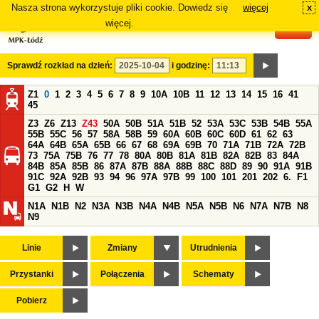
Nasza strona wykorzystuje pliki cookie. Dowiedz się
więcej
x
#
więcej.
Sprawdź rozkład na dzień:
i godzinę:
Z1
0
1
2
3
4
5
6
7
8
9
10A
10B
11
12
13
14
15
16
41
45
Z3
Z6
Z13
Z43
50A
50B
51A
51B
52
53A
53C
53B
54B
55A
55B
55C
56
57
58A
58B
59
60A
60B
60C
60D
61
62
63
64A
64B
65A
65B
66
67
68
69A
69B
70
71A
71B
72A
72B
73
75A
75B
76
77
78
80A
80B
81A
81B
82A
82B
83
84A
84B
85A
85B
86
87A
87B
88A
88B
88C
88D
89
90
91A
91B
91C
92A
92B
93
94
96
97A
97B
99
100
101
201
202
6.
F1
G1
G2
H
W
N1A
N1B
N2
N3A
N3B
N4A
N4B
N5A
N5B
N6
N7A
N7B
N8
N9
Linie
Zmiany
Utrudnienia
Przystanki
Połączenia
Schematy
Pobierz