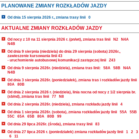
PLANOWANE ZMIANY ROZKŁADÓW JAZDY
Od dnia 15 sierpnia 2026 r., zmiana trasy linii
0
AKTUALNE ZMIANY ROZKŁADÓW JAZDY
Od nocy z 10 na 11 sierpnia 2026 r. (pn/wt), zmiana tras linii
N2
N4A
N4B
Od dnia 9 sierpnia (niedziela) do dnia 29 sierpnia (sobota) 2026r.,
zawieszenie kursowania linii 43
- uruchomienie autobusowej komunikacji zastępczej linii
Z43
Od dnia 9 sierpnia 2026r. (niedziela), zmiana tras linii:
58A
58B
N4A
N4B
Od dnia 3 sierpnia 2026r. (poniedziałek), zmiana tras i rozkładów jazdy linii
80A
80B
Od dnia 2 sierpnia 2026 r. (niedziela), linia nocna od nocy z 1/2 sierpnia br.
(sb/nd), zmiana tras linii
77
N8
Od dnia 2 sierpnia 2026r. (niedziela), zmiana rozkładu jazdy linii
4
Od dnia 1 sierpnia 2026r. (sobota), zmiana rozkładów jazdy linii
55A
55B
55C
65A
65B
80A
80B
99
Od dnia 29 lipca 2026r. (środa), zmiana trasy linii
83
Od dnia 27 lipca 2026 r. (poniedziałek) zmiana rozkładów jazdy linii
1
2
3
6
11