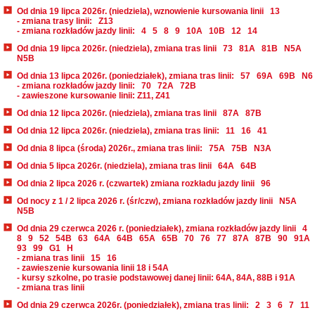
Od dnia 19 lipca 2026r. (niedziela), wznowienie kursowania linii
13
- zmiana trasy linii:
Z13
- zmiana rozkładów jazdy linii:
4
5
8
9
10A
10B
12
14
Od dnia 19 lipca 2026r. (niedziela), zmiana tras linii
73
81A
81B
N5A
N5B
Od dnia 13 lipca 2026r. (poniedziałek), zmiana tras linii:
57
69A
69B
N6
- zmiana rozkładów jazdy linii:
70
72A
72B
- zawieszone kursowanie linii: Z11, Z41
Od dnia 12 lipca 2026r. (niedziela), zmiana tras linii
87A
87B
Od dnia 12 lipca 2026r. (niedziela), zmiana tras linii:
11
16
41
Od dnia 8 lipca (środa) 2026r., zmiana tras linii:
75A
75B
N3A
Od dnia 5 lipca 2026r. (niedziela), zmiana tras linii
64A
64B
Od dnia 2 lipca 2026 r. (czwartek) zmiana rozkładu jazdy linii
96
Od nocy z 1 / 2 lipca 2026 r. (śr/czw), zmiana rozkładów jazdy linii
N5A
N5B
Od dnia 29 czerwca 2026 r. (poniedziałek), zmiana rozkładów jazdy linii
4
8
9
52
54B
63
64A
64B
65A
65B
70
76
77
87A
87B
90
91A
93
99
G1
H
- zmiana tras linii
15
16
- zawieszenie kursowania linii 18 i 54A
- kursy szkolne, po trasie podstawowej danej linii: 64A, 84A, 88B i 91A
- zmiana tras linii
Od dnia 29 czerwca 2026r. (poniedziałek), zmiana tras linii:
2
3
6
7
11