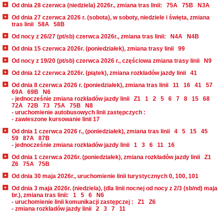
Od dnia 28 czerwca (niedziela) 2026r., zmiana tras linii:
75A
75B
N3A
Od dnia 27 czerwca 2026 r. (sobota), w soboty, niedziele i święta, zmiana
tras linii
58A
58B
Od nocy z 26/27 (pt/sb) czerwca 2026r., zmiana tras linii:
N4A
N4B
Od dnia 15 czerwca 2026r. (poniedziałek), zmiana trasy linii
99
Od nocy z 19/20 (pt/sb) czerwca 2026 r., częściowa zmiana trasy linii
N9
Od dnia 12 czerwca 2026r. (piątek), zmiana rozkładów jazdy linii
41
Od dnia 8 czerwca 2026 r. (poniedziałek), zmiana tras linii
11
16
41
57
69A
69B
N6
- jednocześnie zmiana rozkładów jazdy linii
Z1
1
2
5
6
7
8
15
68
72A
72B
73
75A
75B
N8
- uruchomienie autobusowych linii zastępczych :
- zawieszone kursowanie linii 17
Od dnia 1 czerwca 2026 r., (poniedziałek), zmiana tras linii
4
5
15
45
59
87A
87B
- jednocześnie zmiana rozkładów jazdy linii
1
3
6
11
16
Od dnia 1 czerwca 2026r. (poniedziałek), zmiana rozkładów jazdy linii
Z1
Z6
75A
75B
Od dnia 30 maja 2026r., uruchomienie linii turystycznych 0, 100, 101
Od dnia 3 maja 2026r. (niedziela), (dla linii nocnej od nocy z 2/3 (sb/nd) maja
br.), zmiana tras linii:
1
5
6
N6
- uruchomienie linii komunikacji zastępczej :
Z1
Z6
- zmiana rozkładów jazdy linii
2
3
7
11