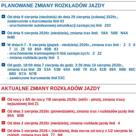
PLANOWANE ZMIANY ROZKŁADÓW JAZDY
Od dnia 9 sierpnia (niedziela) do dnia 29 sierpnia (sobota) 2026r.,
zawieszenie u kursowania linii 43
- uruchomienie autobusowej omunikacji zastępczej linii
Z43
Od dnia 9 sierpnia 2026r. (niedziela), zmiana tras linii:
58A
58B
N4A
N4B
W dniach 7 - 9 sierpnia (piątek - niedziela) 2026r., zmiana tras linii :
2
3
6
7
11
Z6
59
80A
80B
83
- uruchomienie tramwajowych linii zastępczych:
Z
Z2
- zmiana rozkładu jazdy linii
1
Od godz. 18:00 dnia 7 sierpnia do godz. 3:30 dnia 10 sierpnia 2026r.,
zmiana tras linii
Z6
53A
53B
64A
64B
70
81A
81B
88A
88B
88C
88D
N7A
N7B
- zawieszone kursowanie linii 53C
AKTUALNE ZMIANY ROZKŁADÓW JAZDY
Od nocy z 4/5 do nocy 7/8 sierpnia 2026r. (wt/śr - pt/sb), zmiana trasy
wyjazdowej linii Z1
Od dnia 3 sierpnia 2026r. (poniedziałek), zmiana tras i rozkładów jazdy linii
80A
80B
Od dnia 2 sierpnia 2026r. (niedziela), zmiana rozkładu jazdy linii
4
Od dnia 2 sierpnia 2026 r. (niedziela), linia nocna od nocy z 1/2 sierpnia br.
(sb/nd), zmiana tras linii
77
N8