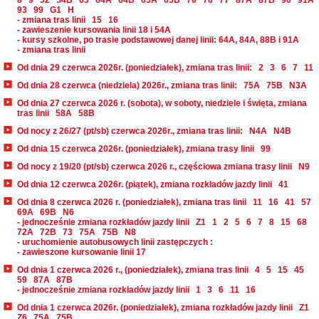
8
9
52
54B
63
64A
64B
65A
65B
70
76
77
87A
87B
90
91A
93
99
G1
H
- zmiana tras linii
15
16
- zawieszenie kursowania linii 18 i 54A
- kursy szkolne, po trasie podstawowej danej linii: 64A, 84A, 88B i 91A
- zmiana tras linii
Od dnia 29 czerwca 2026r. (poniedziałek), zmiana tras linii:
2
3
6
7
11
Od dnia 28 czerwca (niedziela) 2026r., zmiana tras linii:
75A
75B
N3A
Od dnia 27 czerwca 2026 r. (sobota), w soboty, niedziele i święta, zmiana
tras linii
58A
58B
Od nocy z 26/27 (pt/sb) czerwca 2026r., zmiana tras linii:
N4A
N4B
Od dnia 15 czerwca 2026r. (poniedziałek), zmiana trasy linii
99
Od nocy z 19/20 (pt/sb) czerwca 2026 r., częściowa zmiana trasy linii
N9
Od dnia 12 czerwca 2026r. (piątek), zmiana rozkładów jazdy linii
41
Od dnia 8 czerwca 2026 r. (poniedziałek), zmiana tras linii
11
16
41
57
69A
69B
N6
- jednocześnie zmiana rozkładów jazdy linii
Z1
1
2
5
6
7
8
15
68
72A
72B
73
75A
75B
N8
- uruchomienie autobusowych linii zastępczych :
- zawieszone kursowanie linii 17
Od dnia 1 czerwca 2026 r., (poniedziałek), zmiana tras linii
4
5
15
45
59
87A
87B
- jednocześnie zmiana rozkładów jazdy linii
1
3
6
11
16
Od dnia 1 czerwca 2026r. (poniedziałek), zmiana rozkładów jazdy linii
Z1
Z6
75A
75B