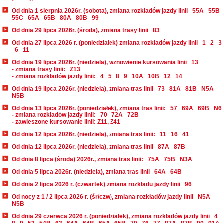
Od dnia 1 sierpnia 2026r. (sobota), zmiana rozkładów jazdy linii
55A
55B
55C
65A
65B
80A
80B
99
Od dnia 29 lipca 2026r. (środa), zmiana trasy linii
83
Od dnia 27 lipca 2026 r. (poniedziałek) zmiana rozkładów jazdy linii
1
2
3
6
11
Od dnia 19 lipca 2026r. (niedziela), wznowienie kursowania linii
13
- zmiana trasy linii:
Z13
- zmiana rozkładów jazdy linii:
4
5
8
9
10A
10B
12
14
Od dnia 19 lipca 2026r. (niedziela), zmiana tras linii
73
81A
81B
N5A
N5B
Od dnia 13 lipca 2026r. (poniedziałek), zmiana tras linii:
57
69A
69B
N6
- zmiana rozkładów jazdy linii:
70
72A
72B
- zawieszone kursowanie linii: Z11, Z41
Od dnia 12 lipca 2026r. (niedziela), zmiana tras linii:
11
16
41
Od dnia 12 lipca 2026r. (niedziela), zmiana tras linii
87A
87B
Od dnia 8 lipca (środa) 2026r., zmiana tras linii:
75A
75B
N3A
Od dnia 5 lipca 2026r. (niedziela), zmiana tras linii
64A
64B
Od dnia 2 lipca 2026 r. (czwartek) zmiana rozkładu jazdy linii
96
Od nocy z 1 / 2 lipca 2026 r. (śr/czw), zmiana rozkładów jazdy linii
N5A
N5B
Od dnia 29 czerwca 2026 r. (poniedziałek), zmiana rozkładów jazdy linii
4