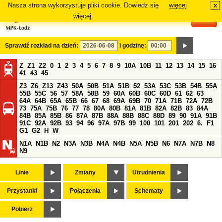
Nasza strona wykorzystuje pliki cookie. Dowiedz się
więcej
x
#
więcej.
Sprawdź rozkład na dzień:
i godzinę:
Z
Z1
Z2
0
1
2
3
4
5
6
7
8
9
10A
10B
11
12
13
14
15
16
41
43
45
Z3
Z6
Z13
Z43
50A
50B
51A
51B
52
53A
53C
53B
54B
55A
55B
55C
56
57
58A
58B
59
60A
60B
60C
60D
61
62
63
64A
64B
65A
65B
66
67
68
69A
69B
70
71A
71B
72A
72B
73
75A
75B
76
77
78
80A
80B
81A
81B
82A
82B
83
84A
84B
85A
85B
86
87A
87B
88A
88B
88C
88D
89
90
91A
91B
91C
92A
92B
93
94
96
97A
97B
99
100
101
201
202
6.
F1
G1
G2
H
W
N1A
N1B
N2
N3A
N3B
N4A
N4B
N5A
N5B
N6
N7A
N7B
N8
N9
Linie
Zmiany
Utrudnienia
Przystanki
Połączenia
Schematy
Pobierz