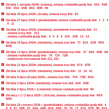
Od dnia 1 sierpnia 2026r. (sobota), zmiana rozkładów jazdy linii
55A
55B
55C
65A
65B
80A
80B
99
Od dnia 29 lipca 2026r. (środa), zmiana trasy linii
83
Od dnia 27 lipca 2026 r. (poniedziałek) zmiana rozkładów jazdy linii
1
2
3
6
11
Od dnia 19 lipca 2026r. (niedziela), wznowienie kursowania linii
13
- zmiana trasy linii:
Z13
- zmiana rozkładów jazdy linii:
4
5
8
9
10A
10B
12
14
Od dnia 19 lipca 2026r. (niedziela), zmiana tras linii
73
81A
81B
N5A
N5B
Od dnia 13 lipca 2026r. (poniedziałek), zmiana tras linii:
57
69A
69B
N6
- zmiana rozkładów jazdy linii:
70
72A
72B
- zawieszone kursowanie linii: Z11, Z41
Od dnia 12 lipca 2026r. (niedziela), zmiana tras linii
87A
87B
Od dnia 12 lipca 2026r. (niedziela), zmiana tras linii:
11
16
41
Od dnia 8 lipca (środa) 2026r., zmiana tras linii:
75A
75B
N3A
Od dnia 5 lipca 2026r. (niedziela), zmiana tras linii
64A
64B
Od dnia 2 lipca 2026 r. (czwartek) zmiana rozkładu jazdy linii
96
Od nocy z 1 / 2 lipca 2026 r. (śr/czw), zmiana rozkładów jazdy linii
N5A
N5B
Od dnia 29 czerwca 2026 r. (poniedziałek), zmiana rozkładów jazdy linii
4
8
9
52
54B
63
64A
64B
65A
65B
70
76
77
87A
87B
90
91A