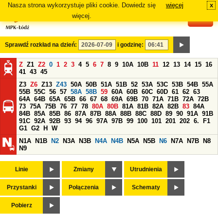
Nasza strona wykorzystuje pliki cookie. Dowiedz się
więcej
x
#
więcej.
Sprawdź rozkład na dzień:
i godzinę:
Z
Z1
Z2
0
1
2
3
4
5
6
7
8
9
10A
10B
11
12
13
14
15
16
41
43
45
Z3
Z6
Z13
Z43
50A
50B
51A
51B
52
53A
53C
53B
54B
55A
55B
55C
56
57
58A
58B
59
60A
60B
60C
60D
61
62
63
64A
64B
65A
65B
66
67
68
69A
69B
70
71A
71B
72A
72B
73
75A
75B
76
77
78
80A
80B
81A
81B
82A
82B
83
84A
84B
85A
85B
86
87A
87B
88A
88B
88C
88D
89
90
91A
91B
91C
92A
92B
93
94
96
97A
97B
99
100
101
201
202
6.
F1
G1
G2
H
W
N1A
N1B
N2
N3A
N3B
N4A
N4B
N5A
N5B
N6
N7A
N7B
N8
N9
Linie
Zmiany
Utrudnienia
Przystanki
Połączenia
Schematy
Pobierz