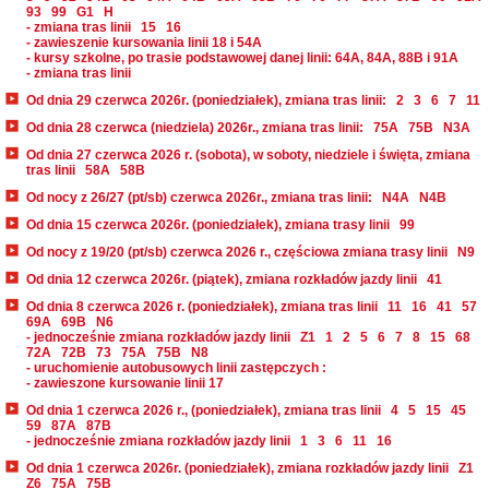
93
99
G1
H
- zmiana tras linii
15
16
- zawieszenie kursowania linii 18 i 54A
- kursy szkolne, po trasie podstawowej danej linii: 64A, 84A, 88B i 91A
- zmiana tras linii
Od dnia 29 czerwca 2026r. (poniedziałek), zmiana tras linii:
2
3
6
7
11
Od dnia 28 czerwca (niedziela) 2026r., zmiana tras linii:
75A
75B
N3A
Od dnia 27 czerwca 2026 r. (sobota), w soboty, niedziele i święta, zmiana
tras linii
58A
58B
Od nocy z 26/27 (pt/sb) czerwca 2026r., zmiana tras linii:
N4A
N4B
Od dnia 15 czerwca 2026r. (poniedziałek), zmiana trasy linii
99
Od nocy z 19/20 (pt/sb) czerwca 2026 r., częściowa zmiana trasy linii
N9
Od dnia 12 czerwca 2026r. (piątek), zmiana rozkładów jazdy linii
41
Od dnia 8 czerwca 2026 r. (poniedziałek), zmiana tras linii
11
16
41
57
69A
69B
N6
- jednocześnie zmiana rozkładów jazdy linii
Z1
1
2
5
6
7
8
15
68
72A
72B
73
75A
75B
N8
- uruchomienie autobusowych linii zastępczych :
- zawieszone kursowanie linii 17
Od dnia 1 czerwca 2026 r., (poniedziałek), zmiana tras linii
4
5
15
45
59
87A
87B
- jednocześnie zmiana rozkładów jazdy linii
1
3
6
11
16
Od dnia 1 czerwca 2026r. (poniedziałek), zmiana rozkładów jazdy linii
Z1
Z6
75A
75B