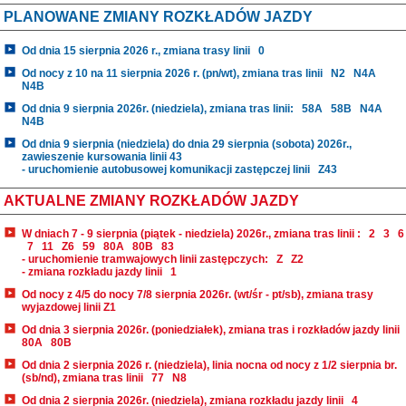
PLANOWANE ZMIANY ROZKŁADÓW JAZDY
Od dnia 15 sierpnia 2026 r., zmiana trasy linii
0
Od nocy z 10 na 11 sierpnia 2026 r. (pn/wt), zmiana tras linii
N2
N4A
N4B
Od dnia 9 sierpnia 2026r. (niedziela), zmiana tras linii:
58A
58B
N4A
N4B
Od dnia 9 sierpnia (niedziela) do dnia 29 sierpnia (sobota) 2026r.,
zawieszenie kursowania linii 43
- uruchomienie autobusowej komunikacji zastępczej linii
Z43
AKTUALNE ZMIANY ROZKŁADÓW JAZDY
W dniach 7 - 9 sierpnia (piątek - niedziela) 2026r., zmiana tras linii :
2
3
6
7
11
Z6
59
80A
80B
83
- uruchomienie tramwajowych linii zastępczych:
Z
Z2
- zmiana rozkładu jazdy linii
1
Od nocy z 4/5 do nocy 7/8 sierpnia 2026r. (wt/śr - pt/sb), zmiana trasy
wyjazdowej linii Z1
Od dnia 3 sierpnia 2026r. (poniedziałek), zmiana tras i rozkładów jazdy linii
80A
80B
Od dnia 2 sierpnia 2026 r. (niedziela), linia nocna od nocy z 1/2 sierpnia br.
(sb/nd), zmiana tras linii
77
N8
Od dnia 2 sierpnia 2026r. (niedziela), zmiana rozkładu jazdy linii
4