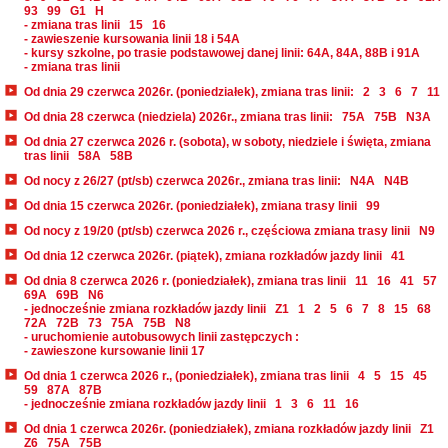
93
99
G1
H
- zmiana tras linii
15
16
- zawieszenie kursowania linii 18 i 54A
- kursy szkolne, po trasie podstawowej danej linii: 64A, 84A, 88B i 91A
- zmiana tras linii
Od dnia 29 czerwca 2026r. (poniedziałek), zmiana tras linii:
2
3
6
7
11
Od dnia 28 czerwca (niedziela) 2026r., zmiana tras linii:
75A
75B
N3A
Od dnia 27 czerwca 2026 r. (sobota), w soboty, niedziele i święta, zmiana
tras linii
58A
58B
Od nocy z 26/27 (pt/sb) czerwca 2026r., zmiana tras linii:
N4A
N4B
Od dnia 15 czerwca 2026r. (poniedziałek), zmiana trasy linii
99
Od nocy z 19/20 (pt/sb) czerwca 2026 r., częściowa zmiana trasy linii
N9
Od dnia 12 czerwca 2026r. (piątek), zmiana rozkładów jazdy linii
41
Od dnia 8 czerwca 2026 r. (poniedziałek), zmiana tras linii
11
16
41
57
69A
69B
N6
- jednocześnie zmiana rozkładów jazdy linii
Z1
1
2
5
6
7
8
15
68
72A
72B
73
75A
75B
N8
- uruchomienie autobusowych linii zastępczych :
- zawieszone kursowanie linii 17
Od dnia 1 czerwca 2026 r., (poniedziałek), zmiana tras linii
4
5
15
45
59
87A
87B
- jednocześnie zmiana rozkładów jazdy linii
1
3
6
11
16
Od dnia 1 czerwca 2026r. (poniedziałek), zmiana rozkładów jazdy linii
Z1
Z6
75A
75B