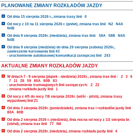
PLANOWANE ZMIANY ROZKŁADÓW JAZDY
Od dnia 15 sierpnia 2026 r., zmiana trasy linii
0
Od nocy z 10 na 11 sierpnia 2026 r. (pn/wt), zmiana tras linii
N2
N4A
N4B
Od dnia 9 sierpnia 2026r. (niedziela), zmiana tras linii:
58A
58B
N4A
N4B
Od dnia 9 sierpnia (niedziela) do dnia 29 sierpnia (sobota) 2026r.,
zawieszenie kursowania linii 43
- uruchomienie autobusowej komunikacji zastępczej linii
Z43
AKTUALNE ZMIANY ROZKŁADÓW JAZDY
W dniach 7 - 9 sierpnia (piątek - niedziela) 2026r., zmiana tras linii :
2
3
6
7
11
Z6
59
80A
80B
83
- uruchomienie tramwajowych linii zastępczych:
Z
Z2
- zmiana rozkładu jazdy linii
1
Od nocy z 4/5 do nocy 7/8 sierpnia 2026r. (wt/śr - pt/sb), zmiana trasy
wyjazdowej linii Z1
Od dnia 3 sierpnia 2026r. (poniedziałek), zmiana tras i rozkładów jazdy linii
80A
80B
Od dnia 2 sierpnia 2026 r. (niedziela), linia nocna od nocy z 1/2 sierpnia br.
(sb/nd), zmiana tras linii
77
N8
Od dnia 2 sierpnia 2026r. (niedziela), zmiana rozkładu jazdy linii
4