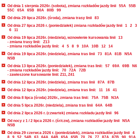
Od dnia 1 sierpnia 2026r. (sobota), zmiana rozkładów jazdy linii
55A
55B
55C
65A
65B
80A
80B
99
Od dnia 29 lipca 2026r. (środa), zmiana trasy linii
83
Od dnia 27 lipca 2026 r. (poniedziałek) zmiana rozkładów jazdy linii
1
2
3
6
11
Od dnia 19 lipca 2026r. (niedziela), wznowienie kursowania linii
13
- zmiana trasy linii:
Z13
- zmiana rozkładów jazdy linii:
4
5
8
9
10A
10B
12
14
Od dnia 19 lipca 2026r. (niedziela), zmiana tras linii
73
81A
81B
N5A
N5B
Od dnia 13 lipca 2026r. (poniedziałek), zmiana tras linii:
57
69A
69B
N6
- zmiana rozkładów jazdy linii:
70
72A
72B
- zawieszone kursowanie linii: Z11, Z41
Od dnia 12 lipca 2026r. (niedziela), zmiana tras linii
87A
87B
Od dnia 12 lipca 2026r. (niedziela), zmiana tras linii:
11
16
41
Od dnia 8 lipca (środa) 2026r., zmiana tras linii:
75A
75B
N3A
Od dnia 5 lipca 2026r. (niedziela), zmiana tras linii
64A
64B
Od dnia 2 lipca 2026 r. (czwartek) zmiana rozkładu jazdy linii
96
Od nocy z 1 / 2 lipca 2026 r. (śr/czw), zmiana rozkładów jazdy linii
N5A
N5B
Od dnia 29 czerwca 2026 r. (poniedziałek), zmiana rozkładów jazdy linii
4
8
9
52
54B
63
64A
64B
65A
65B
70
76
77
87A
87B
90
91A