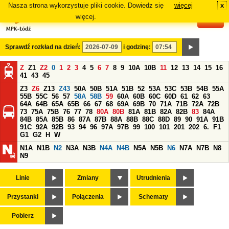
Nasza strona wykorzystuje pliki cookie. Dowiedz się
więcej
x
#
więcej.
Sprawdź rozkład na dzień:
i godzinę:
Z
Z1
Z2
0
1
2
3
4
5
6
7
8
9
10A
10B
11
12
13
14
15
16
41
43
45
Z3
Z6
Z13
Z43
50A
50B
51A
51B
52
53A
53C
53B
54B
55A
55B
55C
56
57
58A
58B
59
60A
60B
60C
60D
61
62
63
64A
64B
65A
65B
66
67
68
69A
69B
70
71A
71B
72A
72B
73
75A
75B
76
77
78
80A
80B
81A
81B
82A
82B
83
84A
84B
85A
85B
86
87A
87B
88A
88B
88C
88D
89
90
91A
91B
91C
92A
92B
93
94
96
97A
97B
99
100
101
201
202
6.
F1
G1
G2
H
W
N1A
N1B
N2
N3A
N3B
N4A
N4B
N5A
N5B
N6
N7A
N7B
N8
N9
Linie
Zmiany
Utrudnienia
Przystanki
Połączenia
Schematy
Pobierz