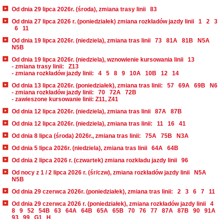
Od dnia 29 lipca 2026r. (środa), zmiana trasy linii
83
Od dnia 27 lipca 2026 r. (poniedziałek) zmiana rozkładów jazdy linii
1
2
3
6
11
Od dnia 19 lipca 2026r. (niedziela), zmiana tras linii
73
81A
81B
N5A
N5B
Od dnia 19 lipca 2026r. (niedziela), wznowienie kursowania linii
13
- zmiana trasy linii:
Z13
- zmiana rozkładów jazdy linii:
4
5
8
9
10A
10B
12
14
Od dnia 13 lipca 2026r. (poniedziałek), zmiana tras linii:
57
69A
69B
N6
- zmiana rozkładów jazdy linii:
70
72A
72B
- zawieszone kursowanie linii: Z11, Z41
Od dnia 12 lipca 2026r. (niedziela), zmiana tras linii
87A
87B
Od dnia 12 lipca 2026r. (niedziela), zmiana tras linii:
11
16
41
Od dnia 8 lipca (środa) 2026r., zmiana tras linii:
75A
75B
N3A
Od dnia 5 lipca 2026r. (niedziela), zmiana tras linii
64A
64B
Od dnia 2 lipca 2026 r. (czwartek) zmiana rozkładu jazdy linii
96
Od nocy z 1 / 2 lipca 2026 r. (śr/czw), zmiana rozkładów jazdy linii
N5A
N5B
Od dnia 29 czerwca 2026r. (poniedziałek), zmiana tras linii:
2
3
6
7
11
Od dnia 29 czerwca 2026 r. (poniedziałek), zmiana rozkładów jazdy linii
4
8
9
52
54B
63
64A
64B
65A
65B
70
76
77
87A
87B
90
91A
93
99
G1
H