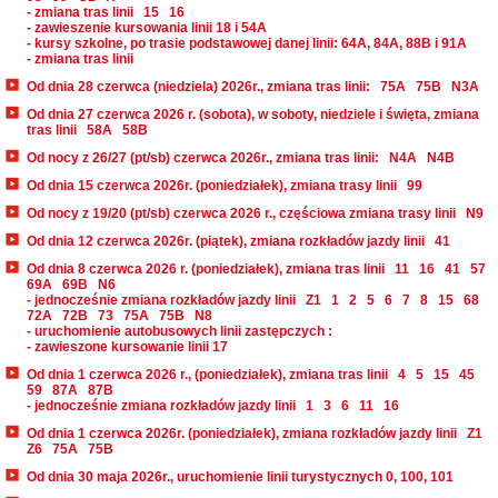
- zmiana tras linii
15
16
- zawieszenie kursowania linii 18 i 54A
- kursy szkolne, po trasie podstawowej danej linii: 64A, 84A, 88B i 91A
- zmiana tras linii
Od dnia 28 czerwca (niedziela) 2026r., zmiana tras linii:
75A
75B
N3A
Od dnia 27 czerwca 2026 r. (sobota), w soboty, niedziele i święta, zmiana
tras linii
58A
58B
Od nocy z 26/27 (pt/sb) czerwca 2026r., zmiana tras linii:
N4A
N4B
Od dnia 15 czerwca 2026r. (poniedziałek), zmiana trasy linii
99
Od nocy z 19/20 (pt/sb) czerwca 2026 r., częściowa zmiana trasy linii
N9
Od dnia 12 czerwca 2026r. (piątek), zmiana rozkładów jazdy linii
41
Od dnia 8 czerwca 2026 r. (poniedziałek), zmiana tras linii
11
16
41
57
69A
69B
N6
- jednocześnie zmiana rozkładów jazdy linii
Z1
1
2
5
6
7
8
15
68
72A
72B
73
75A
75B
N8
- uruchomienie autobusowych linii zastępczych :
- zawieszone kursowanie linii 17
Od dnia 1 czerwca 2026 r., (poniedziałek), zmiana tras linii
4
5
15
45
59
87A
87B
- jednocześnie zmiana rozkładów jazdy linii
1
3
6
11
16
Od dnia 1 czerwca 2026r. (poniedziałek), zmiana rozkładów jazdy linii
Z1
Z6
75A
75B
Od dnia 30 maja 2026r., uruchomienie linii turystycznych 0, 100, 101