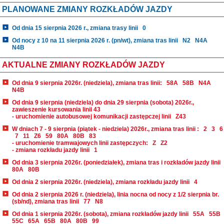
PLANOWANE ZMIANY ROZKŁADÓW JAZDY
Od dnia 15 sierpnia 2026 r., zmiana trasy linii
0
Od nocy z 10 na 11 sierpnia 2026 r. (pn/wt), zmiana tras linii
N2
N4A
N4B
AKTUALNE ZMIANY ROZKŁADÓW JAZDY
Od dnia 9 sierpnia 2026r. (niedziela), zmiana tras linii:
58A
58B
N4A
N4B
Od dnia 9 sierpnia (niedziela) do dnia 29 sierpnia (sobota) 2026r.,
zawieszenie kursowania linii 43
- uruchomienie autobusowej komunikacji zastępczej linii
Z43
W dniach 7 - 9 sierpnia (piątek - niedziela) 2026r., zmiana tras linii :
2
3
6
7
11
Z6
59
80A
80B
83
- uruchomienie tramwajowych linii zastępczych:
Z
Z2
- zmiana rozkładu jazdy linii
1
Od dnia 3 sierpnia 2026r. (poniedziałek), zmiana tras i rozkładów jazdy linii
80A
80B
Od dnia 2 sierpnia 2026r. (niedziela), zmiana rozkładu jazdy linii
4
Od dnia 2 sierpnia 2026 r. (niedziela), linia nocna od nocy z 1/2 sierpnia br.
(sb/nd), zmiana tras linii
77
N8
Od dnia 1 sierpnia 2026r. (sobota), zmiana rozkładów jazdy linii
55A
55B
55C
65A
65B
80A
80B
99