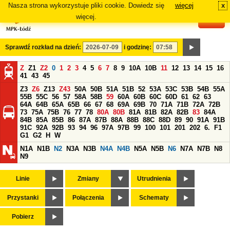
Nasza strona wykorzystuje pliki cookie. Dowiedz się
więcej
x
#
więcej.
Sprawdź rozkład na dzień:
i godzinę:
Z
Z1
Z2
0
1
2
3
4
5
6
7
8
9
10A
10B
11
12
13
14
15
16
41
43
45
Z3
Z6
Z13
Z43
50A
50B
51A
51B
52
53A
53C
53B
54B
55A
55B
55C
56
57
58A
58B
59
60A
60B
60C
60D
61
62
63
64A
64B
65A
65B
66
67
68
69A
69B
70
71A
71B
72A
72B
73
75A
75B
76
77
78
80A
80B
81A
81B
82A
82B
83
84A
84B
85A
85B
86
87A
87B
88A
88B
88C
88D
89
90
91A
91B
91C
92A
92B
93
94
96
97A
97B
99
100
101
201
202
6.
F1
G1
G2
H
W
N1A
N1B
N2
N3A
N3B
N4A
N4B
N5A
N5B
N6
N7A
N7B
N8
N9
Linie
Zmiany
Utrudnienia
Przystanki
Połączenia
Schematy
Pobierz