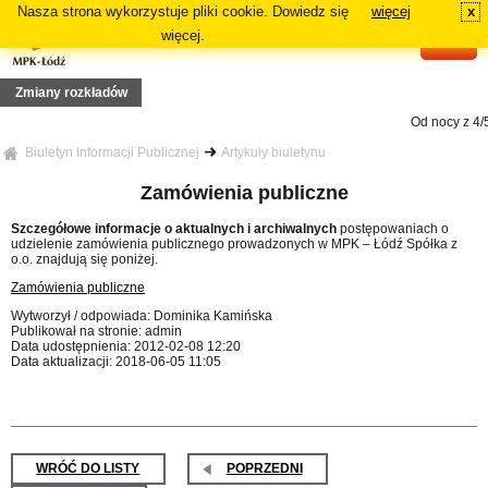
Nasza strona wykorzystuje pliki cookie. Dowiedz się
więcej
x
#
więcej.
Zmiany rozkładów
Od nocy z 4/5
 Z13
ia 19 lipca 2026r. (niedziela), zmiana tras linii 73, 81A, 81B, N5A, N5B
Biuletyn Informacji Publicznej
Artykuły biuletynu
azdy linii: 70, 72A, 72B
a 12 lipca 2026r. (niedziela), zmiana tras linii 87A, 87B
Od dnia 12
Zamówienia publiczne
wania linii 18 i 54A
trasie podstawowej danej linii: 64A, 84A, 88B i 91A
Szczegółowe informacje o aktualnych i archiwalnych
postępowaniach o
5, 16
udzielenie zamówienia publicznego prowadzonych w MPK – Łódź Spółka z
a 29 czerwca 2026r. (poniedziałek), zmiana tras linii: 2, 3, 6, 7, 11
o.o. znajdują się poniżej.
Zamówienia publiczne
Wytworzył / odpowiada: Dominika Kamińska
Publikował na stronie: admin
Data udostępnienia: 2012-02-08 12:20
Data aktualizacji: 2018-06-05 11:05
WRÓĆ DO LISTY
POPRZEDNI