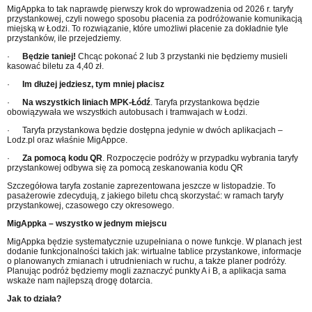
MigAppka to tak naprawdę pierwszy krok do wprowadzenia od 2026 r. taryfy
przystankowej, czyli nowego sposobu płacenia za podróżowanie komunikacją
miejską w Łodzi. To rozwiązanie, które umożliwi płacenie za dokładnie tyle
przystanków, ile przejedziemy.
·
Będzie taniej!
Chcąc pokonać 2 lub 3 przystanki nie będziemy musieli
kasować biletu za 4,40 zł.
·
Im dłużej jedziesz, tym mniej płacisz
·
Na wszystkich liniach MPK-Łódź
. Taryfa przystankowa będzie
obowiązywała we wszystkich autobusach i tramwajach w Łodzi.
·
Taryfa przystankowa będzie dostępna jedynie w dwóch aplikacjach –
Lodz.pl oraz właśnie MigAppce.
·
Za pomocą kodu QR
. Rozpoczęcie podróży w przypadku wybrania taryfy
przystankowej odbywa się za pomocą zeskanowania kodu QR
Szczegółowa taryfa zostanie zaprezentowana jeszcze w listopadzie. To
pasażerowie zdecydują, z jakiego biletu chcą skorzystać: w ramach taryfy
przystankowej, czasowego czy okresowego.
MigAppka – wszystko w jednym miejscu
MigAppka będzie systematycznie uzupełniana o nowe funkcje. W planach jest
dodanie funkcjonalności takich jak: wirtualne tablice przystankowe, informacje
o planowanych zmianach i utrudnieniach w ruchu, a także planer podróży.
Planując podróż będziemy mogli zaznaczyć punkty A i B, a aplikacja sama
wskaże nam najlepszą drogę dotarcia.
Jak to działa?