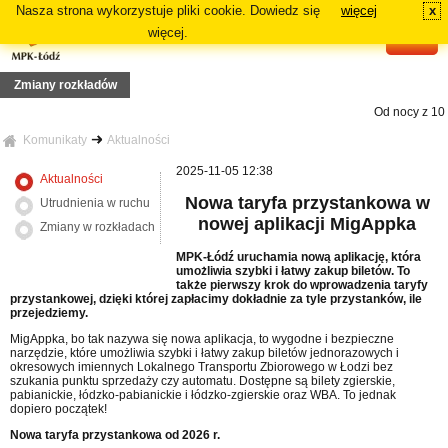
Nasza strona wykorzystuje pliki cookie. Dowiedz się
więcej
x
#
więcej.
Zmiany rozkładów
Od nocy z 10 n
Z13
 19 lipca 2026r. (niedziela), zmiana tras linii 73, 81A, 81B, N5A, N5B
Komunikaty
Aktualności
zdy linii: 70, 72A, 72B
 12 lipca 2026r. (niedziela), zmiana tras linii 87A, 87B
Od dnia 12 
2025-11-05 12:38
Aktualności
nia linii 18 i 54A
rasie podstawowej danej linii: 64A, 84A, 88B i 91A
Nowa taryfa przystankowa w
Utrudnienia w ruchu
, 16
nowej aplikacji MigAppka
 29 czerwca 2026r. (poniedziałek), zmiana tras linii: 2, 3, 6, 7, 11
Zmiany w rozkładach
MPK-Łódź uruchamia nową aplikację, która
umożliwia szybki i łatwy zakup biletów. To
także pierwszy krok do wprowadzenia taryfy
przystankowej, dzięki której zapłacimy dokładnie za tyle przystanków, ile
przejedziemy.
MigAppka, bo tak nazywa się nowa aplikacja, to wygodne i bezpieczne
narzędzie, które umożliwia szybki i łatwy zakup biletów jednorazowych i
okresowych imiennych Lokalnego Transportu Zbiorowego w Łodzi bez
szukania punktu sprzedaży czy automatu. Dostępne są bilety zgierskie,
pabianickie, łódzko-pabianickie i łódzko-zgierskie oraz WBA. To jednak
dopiero początek!
Nowa taryfa przystankowa od 2026 r.