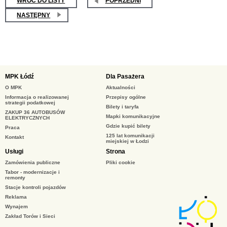
WRÓĆ DO LISTY
POPRZEDNI
NASTĘPNY
MPK Łódź
Dla Pasażera
O MPK
Aktualności
Informacja o realizowanej
Przepisy ogólne
strategii podatkowej
Bilety i taryfa
ZAKUP 36 AUTOBUSÓW
Mapki komunikacyjne
ELEKTRYCZNYCH
Gdzie kupić bilety
Praca
125 lat komunikacji
Kontakt
miejskiej w Łodzi
Usługi
Strona
Zamówienia publiczne
Pliki cookie
Tabor - modernizacje i
remonty
Stacje kontroli pojazdów
Reklama
Wynajem
Zakład Torów i Sieci