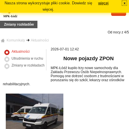
Nasza strona wykorzystuje pliki cookie. Dowiedz się
więcej
x
#
więcej.
Zmiany rozkładów
Od nocy z 4/5 d
Z13
 19 lipca 2026r. (niedziela), zmiana tras linii 73, 81A, 81B, N5A, N5B
Komunikaty
Aktualności
zdy linii: 70, 72A, 72B
 12 lipca 2026r. (niedziela), zmiana tras linii 87A, 87B
Od dnia 12 
2026-07-01 12:42
Aktualności
nia linii 18 i 54A
rasie podstawowej danej linii: 64A, 84A, 88B i 91A
Nowe pojazdy ZPON
Utrudnienia w ruchu
, 16
 29 czerwca 2026r. (poniedziałek), zmiana tras linii: 2, 3, 6, 7, 11
Zmiany w rozkładach
MPK-Łódź kupiło trzy nowe samochody dla
Zakładu Przewozu Osób Niepełnosprawnych.
Pomogą one dotrzeć osobom z trudnościami w
poruszaniu się do szkół, lekarzy oraz ośrodków
rehabilitacyjnych.