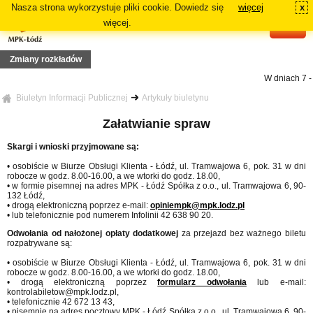
Nasza strona wykorzystuje pliki cookie. Dowiedz się
więcej
x
#
więcej.
Zmiany rozkładów
W dniach 7 - 9
zdy linii 1
a 2 sierpnia 2026 r. (niedziela), linia nocna od nocy z 1/2 sierpnia br. (sb/nd), zmian
Biuletyn Informacji Publicznej
Artykuły biuletynu
 Z13
ia 19 lipca 2026r. (niedziela), zmiana tras linii 73, 81A, 81B, N5A, N5B
Załatwianie spraw
jazdy linii: 70, 72A, 72B
ia 12 lipca 2026r. (niedziela), zmiana tras linii 87A, 87B
Od dnia 12
Skargi i wnioski przyjmowane są:
wania linii 18 i 54A
 trasie podstawowej danej linii: 64A, 84A, 88B i 91A
• osobiście w Biurze Obsługi Klienta - Łódź, ul. Tramwajowa 6, pok. 31 w dni
5, 16
robocze w godz. 8.00-16.00, a we wtorki do godz. 18.00,
ia 29 czerwca 2026r. (poniedziałek), zmiana tras linii: 2, 3, 6, 7, 11
• w formie pisemnej na adres MPK - Łódź Spółka z o.o., ul. Tramwajowa 6, 90-
132 Łódź,
• drogą elektroniczną poprzez e-mail:
opiniempk@mpk.lodz.pl
• lub telefonicznie pod numerem Infolinii 42 638 90 20.
Odwołania od nałożonej opłaty dodatkowej
za przejazd bez ważnego biletu
rozpatrywane są:
• osobiście w Biurze Obsługi Klienta - Łódź, ul. Tramwajowa 6, pok. 31 w dni
robocze w godz. 8.00-16.00, a we wtorki do godz. 18.00,
• drogą elektroniczną poprzez
formularz odwołania
lub e-mail:
kontrolabiletow@mpk.lodz.pl,
• telefonicznie 42 672 13 43,
• pisemnie na adres pocztowy MPK - Łódź Spółka z o.o., ul. Tramwajowa 6, 90-