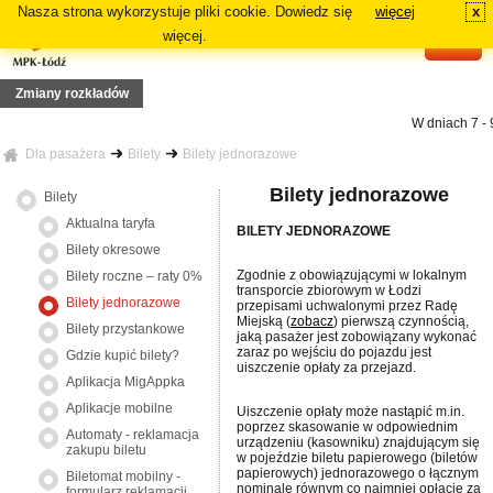
Nasza strona wykorzystuje pliki cookie. Dowiedz się
więcej
x
#
więcej.
Zmiany rozkładów
W dniach 7 - 9 
dy linii 1
 2 sierpnia 2026 r. (niedziela), linia nocna od nocy z 1/2 sierpnia br. (sb/nd), zmiana
Dla pasażera
Bilety
Bilety jednorazowe
Z13
a 19 lipca 2026r. (niedziela), zmiana tras linii 73, 81A, 81B, N5A, N5B
Bilety jednorazowe
Bilety
zdy linii: 70, 72A, 72B
 12 lipca 2026r. (niedziela), zmiana tras linii 87A, 87B
Od dnia 12 
Aktualna taryfa
BILETY JEDNORAZOWE
ania linii 18 i 54A
rasie podstawowej danej linii: 64A, 84A, 88B i 91A
Bilety okresowe
, 16
Zgodnie z obowiązującymi w lokalnym
Bilety roczne – raty 0%
 29 czerwca 2026r. (poniedziałek), zmiana tras linii: 2, 3, 6, 7, 11
transporcie zbiorowym w Łodzi
Bilety jednorazowe
przepisami uchwalonymi przez Radę
Miejską (
zobacz
) pierwszą czynnością,
Bilety przystankowe
jaką pasażer jest zobowiązany wykonać
zaraz po wejściu do pojazdu jest
Gdzie kupić bilety?
uiszczenie opłaty za przejazd.
Aplikacja MigAppka
Aplikacje mobilne
Uiszczenie opłaty może nastąpić m.in.
poprzez skasowanie w odpowiednim
Automaty - reklamacja
urządzeniu (kasowniku) znajdującym się
zakupu biletu
w pojeździe biletu papierowego (biletów
papierowych) jednorazowego o łącznym
Biletomat mobilny -
nominale równym co najmniej opłacie za
formularz reklamacji