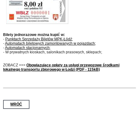
Bilety jednorazowe można kupić w:
-
Punktach Sprzedaży Biletów MPK-Łódź
;
-
Automatach biletowych zamontowanych w pojazdach
;
-
Automatach stacjonarnych
;
- W prywatnych kioskach, salonikach prasowych, sklepach;
ZOBACZ >>>
Obowiązujące opłaty za usługi przewozowe środkami
lokalnego transportu zbiorowego w Łodzi (PDF - 115kB)
WRÓĆ