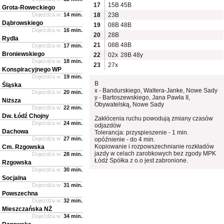
17
15B
45B
Grota-Roweckiego
Dojeżdża w:
14 min.
18
23B
Dąbrowskiego
19
08B
48B
Dojeżdża w:
16 min.
20
28B
Rydla
21
08B
48B
Dojeżdża w:
17 min.
Broniewskiego
22
02x
28B
48y
Dojeżdża w:
18 min.
23
27x
Konspiracyjnego WP
Dojeżdża w:
19 min.
B
Śląska
x - Bandurskiego, Waltera-Janke, Nowe Sady
Dojeżdża w:
20 min.
y - Bartoszewskiego, Jana Pawła II,
Niższa
Obywatelską, Nowe Sady
Dojeżdża w:
22 min.
Dw. Łódź Chojny
Zakłócenia ruchu powodują zmiany czasów
Dojeżdża w:
24 min.
odjazdów
Dachowa
Tolerancja: przyspieszenie - 1 min.
Dojeżdża w:
27 min.
opóźnienie - do 4 min.
Kopiowanie i rozpowszechnianie rozkładów
Cm. Rzgowska
jazdy w celach zarobkowych bez zgody MPK
Dojeżdża w:
28 min.
Łódź Spółka z o.o jest zabronione.
Rzgowska
Dojeżdża w:
30 min.
Socjalna
Dojeżdża w:
31 min.
Powszechna
Dojeżdża w:
32 min.
Mieszczańska NŻ
Dojeżdża w:
34 min.