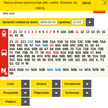
Nasza strona wykorzystuje pliki cookie. Dowiedz się
więcej
x
#
więcej.
Sprawdź rozkład na dzień:
i godzinę:
Z
Z1
Z2
0
1
2
3
4
5
6
7
8
9
10A
10B
11
12
13
14
15
16
41
43
45
Z3
Z6
Z13
Z43
50A
50B
51A
51B
52
53A
53C
53B
54B
55A
55B
55C
56
57
58A
58B
59
60A
60B
60C
60D
61
62
63
64A
64B
65A
65B
66
67
68
69A
69B
70
71A
71B
72A
72B
73
75A
75B
76
77
78
80A
80B
81A
81B
82A
82B
83
84A
84B
85A
85B
86
87A
87B
88A
88B
88C
88D
89
90
91A
91B
91C
92A
92B
93
94
96
97A
97B
99
100
101
201
202
6.
F1
G1
G2
H
W
N1A
N1B
N2
N3A
N3B
N4A
N4B
N5A
N5B
N6
N7A
N7B
N8
N9
Linie
Zmiany
Utrudnienia
Przystanki
Połączenia
Schematy
Pobierz