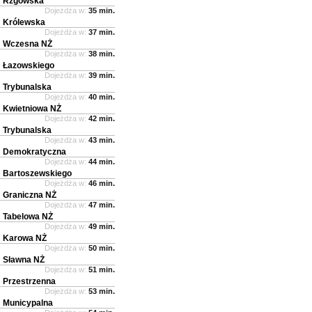
Rzgowska
Dojeżdża w:
35 min.
Królewska
Dojeżdża w:
37 min.
Wczesna NŻ
Dojeżdża w:
38 min.
Łazowskiego
Dojeżdża w:
39 min.
Trybunalska
Dojeżdża w:
40 min.
Kwietniowa NŻ
Dojeżdża w:
42 min.
Trybunalska
Dojeżdża w:
43 min.
Demokratyczna
Dojeżdża w:
44 min.
Bartoszewskiego
Dojeżdża w:
46 min.
Graniczna NŻ
Dojeżdża w:
47 min.
Tabelowa NŻ
Dojeżdża w:
49 min.
Karowa NŻ
Dojeżdża w:
50 min.
Sławna NŻ
Dojeżdża w:
51 min.
Przestrzenna
Dojeżdża w:
53 min.
Municypalna