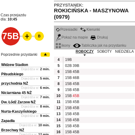
PRZYSTANEK:
ROKICIŃSKA - MASZYNOWA
Czas przejazdu
(0979)
dla:
10:45
Przesiadki
Kierunki
75B
B
Pokaż na mapie
Drukuj
ikony
Tabliczka jak na przystanku
ROBOCZY
SOBOTY
NIEDZIELA
Poprzednie przystanki
4
19B
Widzew Stadion
5
02B
39B
Dojeżdża w:
2 min.
6
15B
45B
Piłsudskiego
7
15B
46B
Dojeżdża w:
5 min.
przychodnia NŻ
8
15B
45B
Dojeżdża w:
6 min.
9
15B
45B
Niciarniana 45 NŻ
10
15B
45B
Dojeżdża w:
7 min.
11
15B
45B
Dw. Łódź Zarzew NŻ
Dojeżdża w:
8 min.
12
15B
45B
Nurta-Kaszyńskiego
13
15B
45B
Dojeżdża w:
9 min.
14
15B
45B
Zapadła
Dojeżdża w:
10 min.
15
15B
45B
Brzechwy NŻ
16
15B
45B
Dojeżdża w:
12 min.