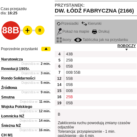
PRZYSTANEK:
Czas przejazdu
DW. ŁÓDŹ FABRYCZNA (2166)
dla:
16:25
Przesiadki
Kierunki
88B
B
Pokaż na mapie
Drukuj
ikony
Tabliczka jak na przystanku
ROBOCZY
Poprzednie przystanki
4
43B
Narutowicza
5
25B
Dojeżdża w:
2 min.
6
05B
Rewolucji 1905r.
7
00B
55B
Dojeżdża w:
3 min.
Rondo Solidarności
12
55B
Dojeżdża w:
5 min.
14
05B
Źródłowa
15
00B
Dojeżdża w:
9 min.
16
25B
Smutna
Dojeżdża w:
11 min.
19
05B
Wojska Polskiego
Dojeżdża w:
12 min.
B
Łomnicka NŻ
Dojeżdża w:
14 min.
Zakłócenia ruchu powodują zmiany czasów
Śnieżna NŻ
odjazdów
Dojeżdża w:
16 min.
Tolerancja: przyspieszenie - 1 min.
CH M1
opóźnienie - do 4 min.