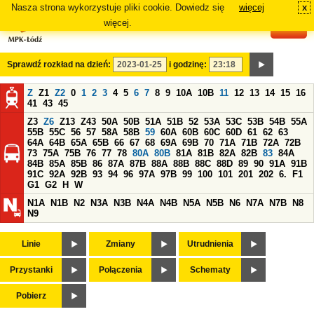
Nasza strona wykorzystuje pliki cookie. Dowiedz się
więcej
x
#
więcej.
Sprawdź rozkład na dzień:
i godzinę:
Z
Z1
Z2
0
1
2
3
4
5
6
7
8
9
10A
10B
11
12
13
14
15
16
41
43
45
Z3
Z6
Z13
Z43
50A
50B
51A
51B
52
53A
53C
53B
54B
55A
55B
55C
56
57
58A
58B
59
60A
60B
60C
60D
61
62
63
64A
64B
65A
65B
66
67
68
69A
69B
70
71A
71B
72A
72B
73
75A
75B
76
77
78
80A
80B
81A
81B
82A
82B
83
84A
84B
85A
85B
86
87A
87B
88A
88B
88C
88D
89
90
91A
91B
91C
92A
92B
93
94
96
97A
97B
99
100
101
201
202
6.
F1
G1
G2
H
W
N1A
N1B
N2
N3A
N3B
N4A
N4B
N5A
N5B
N6
N7A
N7B
N8
N9
Linie
Zmiany
Utrudnienia
Przystanki
Połączenia
Schematy
Pobierz