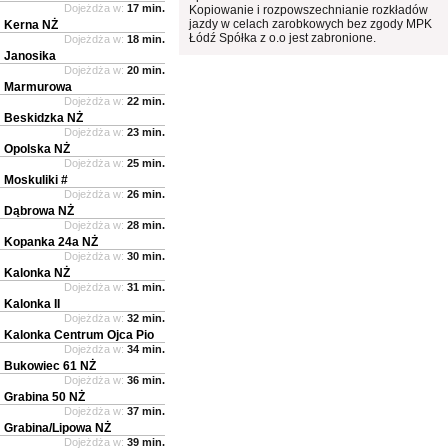
Dojeżdża w:
17 min.
Kopiowanie i rozpowszechnianie rozkładów
jazdy w celach zarobkowych bez zgody MPK
Kerna NŻ
Łódź Spółka z o.o jest zabronione.
Dojeżdża w:
18 min.
Janosika
Dojeżdża w:
20 min.
Marmurowa
Dojeżdża w:
22 min.
Beskidzka NŻ
Dojeżdża w:
23 min.
Opolska NŻ
Dojeżdża w:
25 min.
Moskuliki #
Dojeżdża w:
26 min.
Dąbrowa NŻ
Dojeżdża w:
28 min.
Kopanka 24a NŻ
Dojeżdża w:
30 min.
Kalonka NŻ
Dojeżdża w:
31 min.
Kalonka II
Dojeżdża w:
32 min.
Kalonka Centrum Ojca Pio
Dojeżdża w:
34 min.
Bukowiec 61 NŻ
Dojeżdża w:
36 min.
Grabina 50 NŻ
Dojeżdża w:
37 min.
Grabina/Lipowa NŻ
Dojeżdża w:
39 min.