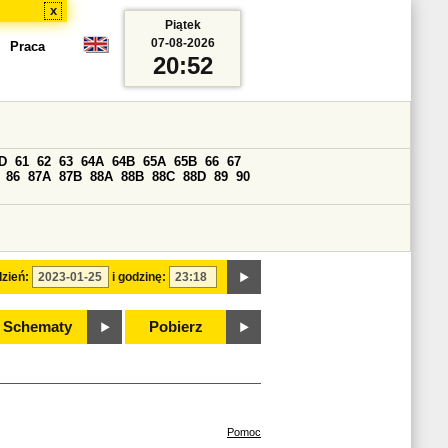
x
Piątek
07-08-2026
Praca
20:52
D
61
62
63
64A
64B
65A
65B
66
67
86
87A
87B
88A
88B
88C
88D
89
90
zień:
i godzinę:
Schematy
Pobierz
Pomoc