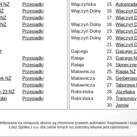
 4 NŻ
Przesiadki
Wiączyńska
15.
Autostrad
NŻ
Przesiadki
Wiączyń Dolny
16.
Wiączyń D
 NŻ
Przesiadki
17.
Wiączyń D
 NŻ
Przesiadki
Wiączyń Dolny
18.
Wiączyń D
Przesiadki
Wiączyń Dolny
19.
Wiączyń D
Przesiadki
Wiączyń Dolny
20.
Wiączyń D
21.
Wiączyń D
#
Gajcego
22.
Gajcego 1
Przesiadki
Rataja
23.
Gajcego 
Przesiadki
Rataja
24.
Słoneczne
Przesiadki
Malownicza
25.
Rataja NŻ
ek NŻ
Przesiadki
Malownicza
26.
Gerberow
Przesiadki
Malownicza
27.
Taborowa
y 23 NŻ
Przesiadki
Rokicińska
28.
Józefiaka
ła)
Przesiadki
Rokicińska
29.
Transmisy
30.
Janów
ublikowane na niniejszej stronie są chronione prawem autorskim. Kopiowanie i r
Łódź Spółka z o.o. dla celów innych niż potrzeby własne jest zabronione.