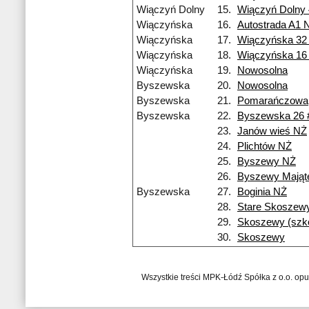
Wiączyń Dolny
15.
Wiączyń Dolny
Wiączyńska
16.
Autostrada A1 
Wiączyńska
17.
Wiączyńska 32
Wiączyńska
18.
Wiączyńska 16
Wiączyńska
19.
Nowosolna
Byszewska
20.
Nowosolna
Byszewska
21.
Pomarańczowa
Byszewska
22.
Byszewska 26 
23.
Janów wieś NŻ
24.
Plichtów NŻ
25.
Byszewy NŻ
26.
Byszewy Mająt
Byszewska
27.
Boginia NŻ
28.
Stare Skoszew
29.
Skoszewy (szko
30.
Skoszewy
Wszystkie treści MPK-Łódź Spółka z o.o. op