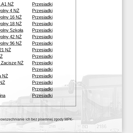
a A1 NŻ
Przesiadki
olny 4 NŻ
Przesiadki
olny 16 NŻ
Przesiadki
olny 18 NŻ
Przesiadki
olny Szkoła
Przesiadki
olny 42 NŻ
Przesiadki
olny 96 NŻ
Przesiadki
21 NŻ
Przesiadki
NŻ
Przesiadki
 Zacisze NŻ
Przesiadki
Przesiadki
a NŻ
Przesiadki
 NŻ
Przesiadki
Przesiadki
jna
Przesiadki
ozpowszechnianie ich bez pisemnej zgody MPK-