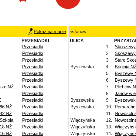
Pokaż na mapie
Janów
PRZESIADKI
ULICA
PRZYSTA
Przesiadki
1.
Skoszewy
Przesiadki
2.
Skoszewy 
Przesiadki
3.
Stare Sko
Przesiadki
Byszewska
4.
Boginia N
Przesiadki
5.
Byszewy 
Przesiadki
6.
Byszewy 
isze NŻ
Przesiadki
7.
Plichtów 
Przesiadki
8.
Janów wie
Ż
Przesiadki
Byszewska
9.
Byszewsk
 96 NŻ
Przesiadki
Byszewska
10.
Pomarańc
 42 NŻ
Przesiadki
11.
Nowosoln
Szkoła
Przesiadki
Wiączyńska
12.
Nowosoln
 18 NŻ
Przesiadki
Wiączyńska
13.
Wiączyńs
 16 NŻ
Przesiadki
Wiączyńska
14.
Wiączyńs