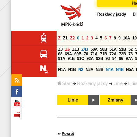
Na
Rozkłady jazdy
Dl
Z
Z1
Z2
0
1
2
3
4
5
6
7
8
9
10A
1
Z3
Z6
Z13
Z43
50A
50B
51A
51B
52
68
69A
69B
70
71A
71B
72A
72B
73
91A
91B
91C
92A
92B
93
94
96
97A
N1A
N1B
N2
N3A
N3B
N4A
N4B
N5A
Start
Rozkłady jazdy
Linie
Lini
Linie
Zmiany
Powrót