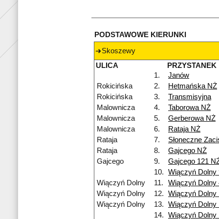
PODSTAWOWE KIERUNKI
Skoszewy
ULICA
PRZYSTANEK
1.
Janów
Rokicińska
2.
Hetmańska NŻ
Rokicińska
3.
Transmisyjna
Malownicza
4.
Taborowa NŻ
Malownicza
5.
Gerberowa NŻ
Malownicza
6.
Rataja NŻ
Rataja
7.
Słoneczne Zac
Rataja
8.
Gajcego NŻ
Gajcego
9.
Gajcego 121 N
10.
Wiączyń Dolny
Wiączyń Dolny
11.
Wiączyń Dolny
Wiączyń Dolny
12.
Wiączyń Dolny 
Wiączyń Dolny
13.
Wiączyń Dolny
14.
Wiączyń Dolny