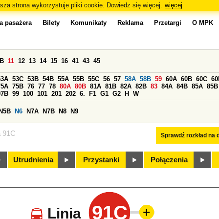
sza strona wykorzystuje pliki cookie. Dowiedz się więcej.
więcej
a pasażera
Bilety
Komunikaty
Reklama
Przetargi
O MPK
0B
11
12
13
14
15
16
41
43
45
53A
53C
53B
54B
55A
55B
55C
56
57
58A
58B
59
60A
60B
60C
60
75A
75B
76
77
78
80A
80B
81A
81B
82A
82B
83
84A
84B
85A
85B
97B
99
100
101
201
202
6.
F1
G1
G2
H
W
N5B
N6
N7A
N7B
N8
N9
a 91C
Sprawdź rozkład na d
Utrudnienia
Przystanki
Połączenia
91C
Linia