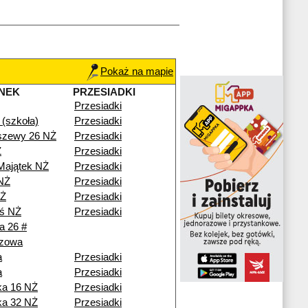
Pokaż na mapie
NEK
PRZESIADKI
Przesiadki
(szkoła)
Przesiadki
szewy 26 NŻ
Przesiadki
Ż
Przesiadki
Majątek NŻ
Przesiadki
NŻ
Przesiadki
NŻ
Przesiadki
ś NŻ
Przesiadki
a 26 #
zowa
a
Przesiadki
a
Przesiadki
ka 16 NŻ
Przesiadki
ka 32 NŻ
Przesiadki