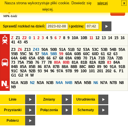
Nasza strona wykorzystuje pliki cookie. Dowiedz się
więcej
x
#
więcej.
Sprawdź rozkład na dzień:
i godzinę:
Z
Z1
Z2
0
1
2
3
4
5
6
7
8
9
10A
10B
11
12
13
14
15
16
41
43
45
Z3
Z6
Z13
Z43
50A
50B
51A
51B
52
53A
53C
53B
54B
55A
55B
55C
56
57
58A
58B
59
60A
60B
60C
60D
61
62
63
64A
64B
65A
65B
66
67
68
69A
69B
70
71A
71B
72A
72B
73
75A
75B
76
77
78
80A
80B
81A
81B
82A
82B
83
84A
84B
85A
85B
86
87A
87B
88A
88B
88C
88D
89
90
91A
91B
91C
92A
92B
93
94
96
97A
97B
99
100
101
201
202
6.
F1
G1
G2
H
W
N1A
N1B
N2
N3A
N3B
N4A
N4B
N5A
N5B
N6
N7A
N7B
N8
N9
Linie
Zmiany
Utrudnienia
Przystanki
Połączenia
Schematy
Pobierz