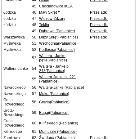
Pabianicka
44.
Długa
Przesiadki
45.
Chocianowice IKEA
Łódzka
46.
Mały Skręt #
Przesiadki
Łódzka
47.
Widzew-Żdżary
Przesiadki
Łódzka
48.
Teklin
Przesiadki
49.
Dąbrowa (Pabianice)
Przesiadki
Warszawska
50.
Duży Skręt (Pabianice)
Przesiadki
Myśliwska
51.
Wschodnia(Pabianice)
Myśliwska
52.
Podleśna(Pabianice)
Waltera - Janke
53.
pętla(Pabianice)
Waltera - Janke bl.
Waltera-Janke
54.
243(Pabianice)
Waltera-Janke bl. 221
55.
(Pabianice)
Nawrockiego
56.
Waltera-Janke (Pabianice)
Nawrockiego
57.
Mokra(Pabianice)
Grota-
58.
Gryzla(Pabianice)
Roweckiego
Grota-
59.
Bugaj(Pabianice)
Roweckiego
Grota-
60.
Kilińskiego (Pabianice)
Roweckiego
Kilińskiego
61.
Moniuszki (Pabianice)
Zamkowa
62.
Św. Jana (Pabianice)
Przesiadki