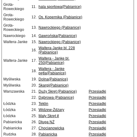
Grota-
11.
hala sportowa(Pabianice)
Roweckiego
Grota-
12.
Os. Kopernika (Pabianice)
Roweckiego
Grota-
13.
Nawrockiego (Pabianice)
Roweckiego
Nawrockiego
14.
Gawrońska(Pabianice)
Waltera-Janke
15.
Nawrockiego (Pabianice)
Waltera-Janke bl. 228
16.
(Pabianice)
Waltera - Janke bl.
Waltera-Janke
17.
250(Pabianice)
Waltera - Janke
18.
pętla(Pabianice)
Myśliwska
19.
Dolna(Pabianice)
Myśliwska
20.
Skargi(Pabianice)
Warszawska
21.
Duży Skręt (Pabianice)
Przesiadki
22.
Dąbrowa (Pabianice)
Przesiadki
Łódzka
23.
Teklin
Przesiadki
Łódzka
24.
Widzew-Żdżary
Przesiadki
Łódzka
25.
Mały Skręt #
Przesiadki
Pabianicka
26.
Długa NŻ
Przesiadki
Pabianicka
27.
Chocianowicka
Przesiadki
Rudzka
28.
Pabianicka
Przesiadki