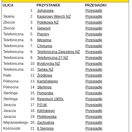
ULICA
PRZYSTANEK
PRZESIADKI
1.
Juhasowa
Przesiadki
Skalna
2.
Kasprowy Wierch NŻ
Przesiadki
Zbocze
3.
Potokowa NŻ
Przesiadki
Zbocze
4.
Giewont
Przesiadki
Telefoniczna
5.
Pieniny
Przesiadki
Telefoniczna
6.
Weselna
Przesiadki
Telefoniczna
7.
Chmurna
Przesiadki
Telefoniczna
8.
Telefoniczna Zajezdnia NŻ
Przesiadki
Telefoniczna
9.
Telefoniczna 27 NŻ
Przesiadki
Telefoniczna
10.
Bystrzycka NŻ
Przesiadki
Telefoniczna
11.
Tamka NŻ
Przesiadki
Palki
12.
Źródłowa
Przesiadki
Północna
13.
Kamińskiego
Przesiadki
Północna
14.
Sterlinga
Przesiadki
Sterlinga
15.
Pomorska
Przesiadki
Sterlinga
16.
Rewolucji 1905r.
Przesiadki
Jaracza
17.
P.O.W.
Przesiadki
Jaracza
18.
Kilińskiego
Przesiadki
Jaracza
19.
Piotrkowska
Przesiadki
Więckowskiego
20.
Zachodnia
Przesiadki
Kościuszki
21.
6 Sierpnia
Przesiadki