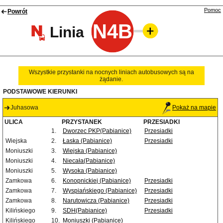
Pomoc
Powrót
N4B
Linia
Wszystkie przystanki na nocnych liniach autobusowych są na
żądanie.
PODSTAWOWE KIERUNKI
Juhasowa
Pokaż na mapie
ULICA
PRZYSTANEK
PRZESIADKI
1.
Dworzec PKP(Pabianice)
Przesiadki
Wiejska
2.
Łaska (Pabianice)
Przesiadki
Moniuszki
3.
Wiejska (Pabianice)
Moniuszki
4.
Niecała(Pabianice)
Moniuszki
5.
Wysoka (Pabianice)
Zamkowa
6.
Konopnickiej (Pabianice)
Przesiadki
Zamkowa
7.
Wyspiańskiego (Pabianice)
Przesiadki
Zamkowa
8.
Narutowicza (Pabianice)
Przesiadki
Kilińskiego
9.
SDH(Pabianice)
Przesiadki
Kilińskiego
10.
Moniuszki (Pabianice)