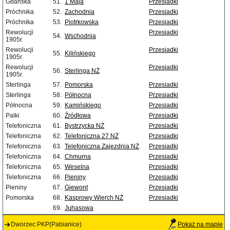
Gdańska
51.
1 Maja
Przesiadki
Próchnika
52.
Zachodnia
Przesiadki
Próchnika
53.
Piotrkowska
Przesiadki
Rewolucji
Przesiadki
54.
Wschodnia
1905r.
Rewolucji
Przesiadki
55.
Kilińskiego
1905r.
Rewolucji
Przesiadki
56.
Sterlinga NŻ
1905r.
Sterlinga
57.
Pomorska
Przesiadki
Sterlinga
58.
Północna
Przesiadki
Północna
59.
Kamińskiego
Przesiadki
Palki
60.
Źródłowa
Przesiadki
Telefoniczna
61.
Bystrzycka NŻ
Przesiadki
Telefoniczna
62.
Telefoniczna 27 NŻ
Przesiadki
Telefoniczna
63.
Telefoniczna Zajezdnia NŻ
Przesiadki
Telefoniczna
64.
Chmurna
Przesiadki
Telefoniczna
65.
Weselna
Przesiadki
Telefoniczna
66.
Pieniny
Przesiadki
Pieniny
67.
Giewont
Przesiadki
Pomorska
68.
Kasprowy Wierch NŻ
Przesiadki
69.
Juhasowa
Dworzec PKP(Pabianice)
Pokaż na mapie