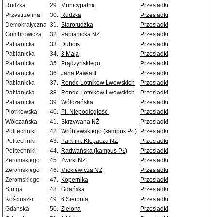
Rudzka
29.
Municypalna
Przesiadki
Przestrzenna
30.
Rudzka
Przesiadki
Demokratyczna
31.
Starorudzka
Przesiadki
Gombrowicza
32.
Pabianicka NŻ
Przesiadki
Pabianicka
33.
Dubois
Przesiadki
Pabianicka
34.
3 Maja
Przesiadki
Pabianicka
35.
Prądzyńskiego
Przesiadki
Pabianicka
36.
Jana Pawła II
Przesiadki
Pabianicka
37.
Rondo Lotników Lwowskich
Przesiadki
Pabianicka
38.
Rondo Lotników Lwowskich
Przesiadki
Pabianicka
39.
Wólczańska
Przesiadki
Piotrkowska
40.
Pl. Niepodległości
Przesiadki
Wólczańska
41.
Skrzywana NŻ
Przesiadki
Politechniki
42.
Wróblewskiego (kampus PŁ)
Przesiadki
Politechniki
43.
Park im. Klepacza NŻ
Przesiadki
Politechniki
44.
Radwańska (kampus PŁ)
Przesiadki
Żeromskiego
45.
Żwirki NŻ
Przesiadki
Żeromskiego
46.
Mickiewicza NŻ
Przesiadki
Żeromskiego
47.
Kopernika
Przesiadki
Struga
48.
Gdańska
Przesiadki
Kościuszki
49.
6 Sierpnia
Przesiadki
Gdańska
50.
Zielona
Przesiadki