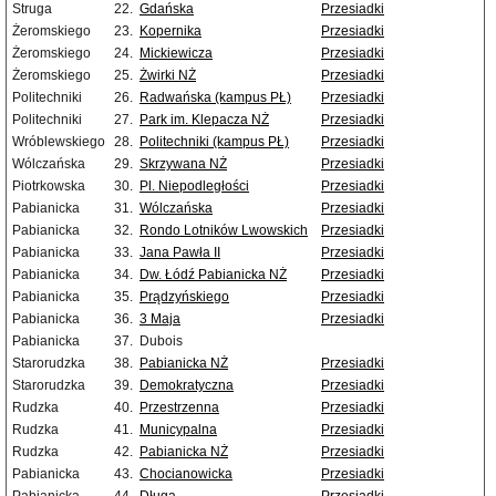
Struga
22.
Gdańska
Przesiadki
Żeromskiego
23.
Kopernika
Przesiadki
Żeromskiego
24.
Mickiewicza
Przesiadki
Żeromskiego
25.
Żwirki NŻ
Przesiadki
Politechniki
26.
Radwańska (kampus PŁ)
Przesiadki
Politechniki
27.
Park im. Klepacza NŻ
Przesiadki
Wróblewskiego
28.
Politechniki (kampus PŁ)
Przesiadki
Wólczańska
29.
Skrzywana NŻ
Przesiadki
Piotrkowska
30.
Pl. Niepodległości
Przesiadki
Pabianicka
31.
Wólczańska
Przesiadki
Pabianicka
32.
Rondo Lotników Lwowskich
Przesiadki
Pabianicka
33.
Jana Pawła II
Przesiadki
Pabianicka
34.
Dw. Łódź Pabianicka NŻ
Przesiadki
Pabianicka
35.
Prądzyńskiego
Przesiadki
Pabianicka
36.
3 Maja
Przesiadki
Pabianicka
37.
Dubois
Starorudzka
38.
Pabianicka NŻ
Przesiadki
Starorudzka
39.
Demokratyczna
Przesiadki
Rudzka
40.
Przestrzenna
Przesiadki
Rudzka
41.
Municypalna
Przesiadki
Rudzka
42.
Pabianicka NŻ
Przesiadki
Pabianicka
43.
Chocianowicka
Przesiadki