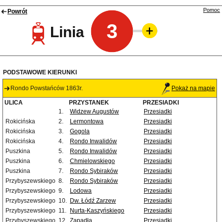
Pomoc
Powrót
3
Linia
PODSTAWOWE KIERUNKI
Rondo Powstańców 1863r.
Pokaż na mapie
ULICA
PRZYSTANEK
PRZESIADKI
1.
Widzew Augustów
Przesiadki
Rokicińska
2.
Lermontowa
Przesiadki
Rokicińska
3.
Gogola
Przesiadki
Rokicińska
4.
Rondo Inwalidów
Przesiadki
Puszkina
5.
Rondo Inwalidów
Przesiadki
Puszkina
6.
Chmielowskiego
Przesiadki
Puszkina
7.
Rondo Sybiraków
Przesiadki
Przybyszewskiego
8.
Rondo Sybiraków
Przesiadki
Przybyszewskiego
9.
Lodowa
Przesiadki
Przybyszewskiego
10.
Dw. Łódź Zarzew
Przesiadki
Przybyszewskiego
11.
Nurta-Kaszyńskiego
Przesiadki
Przybyszewskiego
12.
Zapadła
Przesiadki