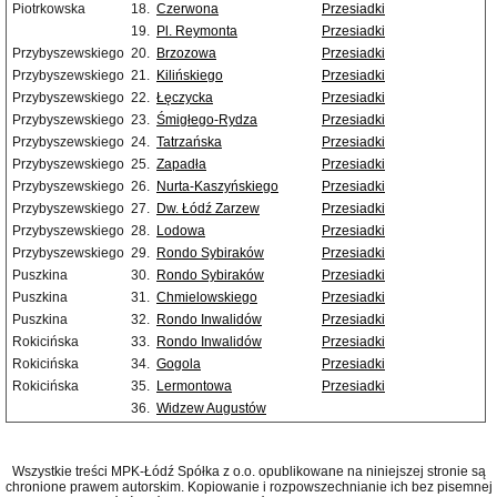
Piotrkowska
18.
Czerwona
Przesiadki
19.
Pl. Reymonta
Przesiadki
Przybyszewskiego
20.
Brzozowa
Przesiadki
Przybyszewskiego
21.
Kilińskiego
Przesiadki
Przybyszewskiego
22.
Łęczycka
Przesiadki
Przybyszewskiego
23.
Śmigłego-Rydza
Przesiadki
Przybyszewskiego
24.
Tatrzańska
Przesiadki
Przybyszewskiego
25.
Zapadła
Przesiadki
Przybyszewskiego
26.
Nurta-Kaszyńskiego
Przesiadki
Przybyszewskiego
27.
Dw. Łódź Zarzew
Przesiadki
Przybyszewskiego
28.
Lodowa
Przesiadki
Przybyszewskiego
29.
Rondo Sybiraków
Przesiadki
Puszkina
30.
Rondo Sybiraków
Przesiadki
Puszkina
31.
Chmielowskiego
Przesiadki
Puszkina
32.
Rondo Inwalidów
Przesiadki
Rokicińska
33.
Rondo Inwalidów
Przesiadki
Rokicińska
34.
Gogola
Przesiadki
Rokicińska
35.
Lermontowa
Przesiadki
36.
Widzew Augustów
Wszystkie treści MPK-Łódź Spółka z o.o. opublikowane na niniejszej stronie są
chronione prawem autorskim. Kopiowanie i rozpowszechnianie ich bez pisemnej