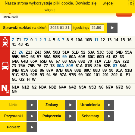
Nasza strona wykorzystuje pliki cookie. Dowiedz się
więcej
x
#
więcej.
Sprawdź rozkład na dzień:
i godzinę:
Z
Z1
Z2
0
1
2
3
4
5
6
7
8
9
10A
10B
11
12
13
14
15
16
41
43
45
Z3
Z6
Z13
Z43
50A
50B
51A
51B
52
53A
53C
53B
54B
55A
55B
55C
56
57
58A
58B
59
60A
60B
60C
60D
61
62
63
64A
64B
65A
65B
66
67
68
69A
69B
70
71A
71B
72A
72B
73
75A
75B
76
77
78
80A
80B
81A
81B
82A
82B
83
84A
84B
85A
85B
86
87A
87B
88A
88B
88C
88D
89
90
91A
91B
91C
92A
92B
93
94
96
97A
97B
99
100
101
201
202
6.
F1
G1
G2
H
W
N1A
N1B
N2
N3A
N3B
N4A
N4B
N5A
N5B
N6
N7A
N7B
N8
N9
Linie
Zmiany
Utrudnienia
Przystanki
Połączenia
Schematy
Pobierz