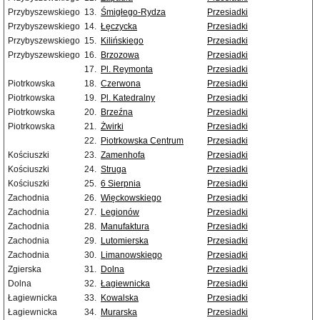
Przybyszewskiego
13.
Śmigłego-Rydza
Przesiadki
Przybyszewskiego
14.
Łęczycka
Przesiadki
Przybyszewskiego
15.
Kilińskiego
Przesiadki
Przybyszewskiego
16.
Brzozowa
Przesiadki
17.
Pl. Reymonta
Przesiadki
Piotrkowska
18.
Czerwona
Przesiadki
Piotrkowska
19.
Pl. Katedralny
Przesiadki
Piotrkowska
20.
Brzeźna
Przesiadki
Piotrkowska
21.
Żwirki
Przesiadki
22.
Piotrkowska Centrum
Przesiadki
Kościuszki
23.
Zamenhofa
Przesiadki
Kościuszki
24.
Struga
Przesiadki
Kościuszki
25.
6 Sierpnia
Przesiadki
Zachodnia
26.
Więckowskiego
Przesiadki
Zachodnia
27.
Legionów
Przesiadki
Zachodnia
28.
Manufaktura
Przesiadki
Zachodnia
29.
Lutomierska
Przesiadki
Zachodnia
30.
Limanowskiego
Przesiadki
Zgierska
31.
Dolna
Przesiadki
Dolna
32.
Łagiewnicka
Przesiadki
Łagiewnicka
33.
Kowalska
Przesiadki
Łagiewnicka
34.
Murarska
Przesiadki