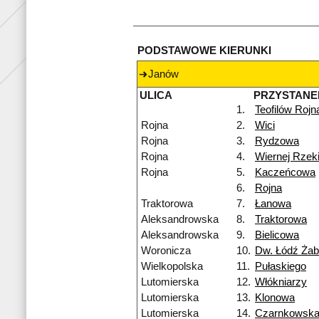
PODSTAWOWE KIERUNKI
Janów
ULICA
PRZYSTANE
1.
Teofilów Rojn
Rojna
2.
Wici
Rojna
3.
Rydzowa
Rojna
4.
Wiernej Rzek
Rojna
5.
Kaczeńcowa
6.
Rojna
Traktorowa
7.
Łanowa
Aleksandrowska
8.
Traktorowa
Aleksandrowska
9.
Bielicowa
Woronicza
10.
Dw. Łódź Żab
Wielkopolska
11.
Pułaskiego
Lutomierska
12.
Włókniarzy
Lutomierska
13.
Klonowa
Lutomierska
14.
Czarnkowsk