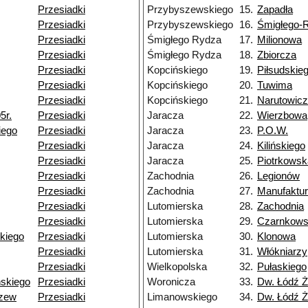
Przesiadki
Przybyszewskiego
15.
Zapadła
Przesiadki
Przybyszewskiego
16.
Śmigłego-
Przesiadki
Śmigłego Rydza
17.
Milionowa
Przesiadki
Śmigłego Rydza
18.
Zbiorcza
Przesiadki
Kopcińskiego
19.
Piłsudskie
Przesiadki
Kopcińskiego
20.
Tuwima
Przesiadki
Kopcińskiego
21.
Narutowic
5r.
Przesiadki
Jaracza
22.
Wierzbowa
iego
Przesiadki
Jaracza
23.
P.O.W.
Przesiadki
Jaracza
24.
Kilińskiego
Przesiadki
Jaracza
25.
Piotrkowsk
Przesiadki
Zachodnia
26.
Legionów
Przesiadki
Zachodnia
27.
Manufaktu
Przesiadki
Lutomierska
28.
Zachodnia
Przesiadki
Lutomierska
29.
Czarnkow
kiego
Przesiadki
Lutomierska
30.
Klonowa
Przesiadki
Lutomierska
31.
Włókniarzy
Przesiadki
Wielkopolska
32.
Pułaskiego
skiego
Przesiadki
Woronicza
33.
Dw. Łódź Ż
rzew
Przesiadki
Limanowskiego
34.
Dw. Łódź Ż