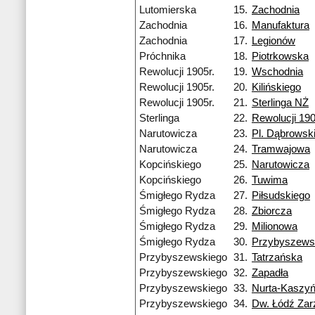
Lutomierska
15.
Zachodnia
Zachodnia
16.
Manufaktura
Zachodnia
17.
Legionów
Próchnika
18.
Piotrkowska
Rewolucji 1905r.
19.
Wschodnia
Rewolucji 1905r.
20.
Kilińskiego
Rewolucji 1905r.
21.
Sterlinga NŻ
Sterlinga
22.
Rewolucji 190
Narutowicza
23.
Pl. Dąbrowsk
Narutowicza
24.
Tramwajowa
Kopcińskiego
25.
Narutowicza
Kopcińskiego
26.
Tuwima
Śmigłego Rydza
27.
Piłsudskiego
Śmigłego Rydza
28.
Zbiorcza
Śmigłego Rydza
29.
Milionowa
Śmigłego Rydza
30.
Przybyszews
Przybyszewskiego
31.
Tatrzańska
Przybyszewskiego
32.
Zapadła
Przybyszewskiego
33.
Nurta-Kaszyń
Przybyszewskiego
34.
Dw. Łódź Za