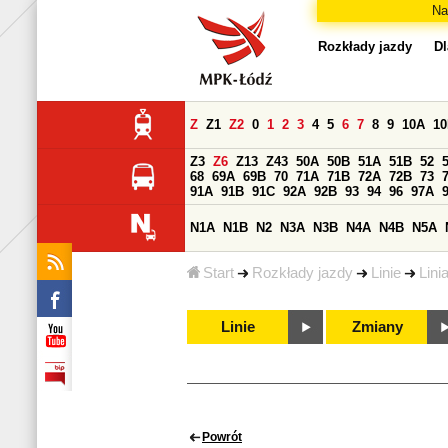
Na
Rozkłady jazdy
Dl
Z
Z1
Z2
0
1
2
3
4
5
6
7
8
9
10A
1
Z3
Z6
Z13
Z43
50A
50B
51A
51B
52
68
69A
69B
70
71A
71B
72A
72B
73
91A
91B
91C
92A
92B
93
94
96
97A
N1A
N1B
N2
N3A
N3B
N4A
N4B
N5A
Start
Rozkłady jazdy
Linie
Lini
Linie
Zmiany
Powrót