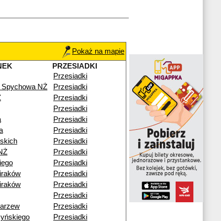
Pokaż na mapie
NEK
PRZESIADKI
Przesiadki
e Spychowa NŻ
Przesiadki
Ż
Przesiadki
Przesiadki
a
Przesiadki
a
Przesiadki
lskich
Przesiadki
NŻ
Przesiadki
iego
Przesiadki
iraków
Przesiadki
iraków
Przesiadki
Przesiadki
Zarzew
Przesiadki
zyńskiego
Przesiadki