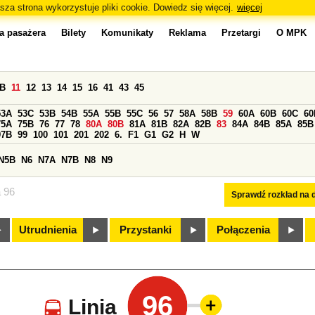
sza strona wykorzystuje pliki cookie. Dowiedz się więcej.
więcej
a pasażera
Bilety
Komunikaty
Reklama
Przetargi
O MPK
0B
11
12
13
14
15
16
41
43
45
53A
53C
53B
54B
55A
55B
55C
56
57
58A
58B
59
60A
60B
60C
60
75A
75B
76
77
78
80A
80B
81A
81B
82A
82B
83
84A
84B
85A
85B
97B
99
100
101
201
202
6.
F1
G1
G2
H
W
N5B
N6
N7A
N7B
N8
N9
a 96
Sprawdź rozkład na d
Utrudnienia
Przystanki
Połączenia
96
Linia