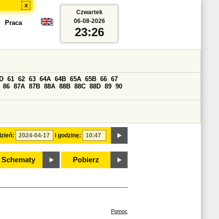
x
Czwartek
06-08-2026
Praca
23:26
D
61
62
63
64A
64B
65A
65B
66
67
86
87A
87B
88A
88B
88C
88D
89
90
zień:
i godzinę:
Schematy
Pobierz
Pomoc