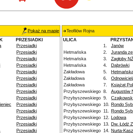
Pokaż na mapie
Teofilów Rojna
K
PRZESIADKI
ULICA
PRZYSTA
a
Przesiadki
1.
Janów
Przesiadki
Hetmańska
2.
Juranda z
Przesiadki
Hetmańska
3.
Zagłoby N
i
Przesiadki
Hetmańska
4.
Dąbrówki
Przesiadki
Zakładowa
5.
Hetmańsk
Przesiadki
Zakładowa
6.
Odnowiciel
Przesiadki
Zakładowa
7.
Książąt Po
Przesiadki
Przybyszewskiego
8.
Augustów 
Przesiadki
Przybyszewskiego
9.
Czajkowsk
ieniec
Przesiadki
Przybyszewskiego
10.
Rondo Syb
Przesiadki
Przybyszewskiego
11.
Rondo Syb
Przesiadki
Przybyszewskiego
12.
Lodowa
Przesiadki
Przybyszewskiego
13.
Dw. Łódź 
a
Przesiadki
Przybyszewskiego
14.
Nurta-Kas